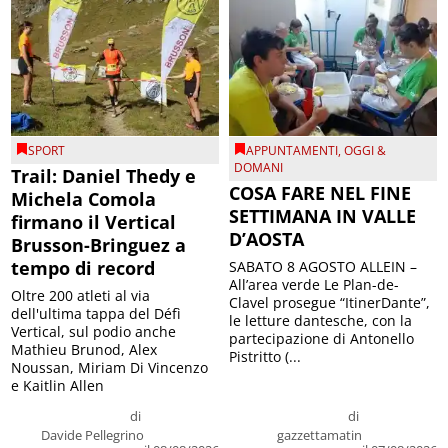
SPORT
APPUNTAMENTI
,
OGGI &
DOMANI
Trail: Daniel Thedy e
COSA FARE NEL FINE
Michela Comola
SETTIMANA IN VALLE
firmano il Vertical
D’AOSTA
Brusson-Bringuez a
tempo di record
SABATO 8 AGOSTO ALLEIN –
All’area verde Le Plan-de-
Oltre 200 atleti al via
Clavel prosegue “ItinerDante”,
dell'ultima tappa del Défì
le letture dantesche, con la
Vertical, sul podio anche
partecipazione di Antonello
Mathieu Brunod, Alex
Pistritto (...
Noussan, Miriam Di Vincenzo
e Kaitlin Allen
di
di
Davide Pellegrino
gazzettamatin