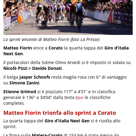
Lo sprint vincente di Matteo Fiorin (foto La Presse)
Matteo Fiorin
vince a
Corato
la quarta tappa del
Giro d’Italia
Next Gen
.
Il portacolori della Solme Olmo Arvedi si è imposto in volata su
Nicolò Pizzi
e
Davide Donati
.
Il belga
Jasper Schoofs
resta maglia rosa con 6″ di vantaggio
su
Simone Zanini
.
Etienne Grimod
si è piazzato 117° a 4’31” e in classifica
generale è 136° a 34’04” dalla testa (
qui
le classifiche
complete).
Matteo Fiorin trionfa allo sprint a Corato
La quarta tappa del
Giro d’Italia Next Gen
si è risolta allo
sprint.
La firma sulla
Matera-Corato
di 154 km è stata messa da