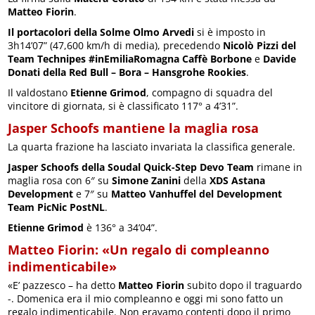
Matteo Fiorin
.
Il portacolori della Solme Olmo Arvedi
si è imposto in
3h14’07” (47,600 km/h di media), precedendo
Nicolò Pizzi del
Team Technipes #inEmiliaRomagna Caffè Borbone
e
Davide
Donati della Red Bull – Bora – Hansgrohe Rookies
.
Il valdostano
Etienne Grimod
, compagno di squadra del
vincitore di giornata, si è classificato 117° a 4’31”.
Jasper Schoofs mantiene la maglia rosa
La quarta frazione ha lasciato invariata la classifica generale.
Jasper Schoofs della Soudal Quick-Step Devo Team
rimane in
maglia rosa con 6″ su
Simone Zanini
della
XDS Astana
Development
e 7″ su
Matteo Vanhuffel del Development
Team PicNic PostNL
.
Etienne Grimod
è 136° a 34’04”.
Matteo Fiorin: «Un regalo di compleanno
indimenticabile»
«E’ pazzesco – ha detto
Matteo Fiorin
subito dopo il traguardo
-. Domenica era il mio compleanno e oggi mi sono fatto un
regalo indimenticabile. Non eravamo contenti dopo il primo