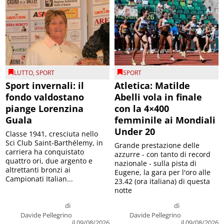
LUTTO
,
SPORT
SPORT
Sport invernali: il
Atletica: Matilde
fondo valdostano
Abelli vola in finale
piange Lorenzina
con la 4×400
Guala
femminile ai Mondiali
Under 20
Classe 1941, cresciuta nello
Sci Club Saint-Barthélemy, in
Grande prestazione delle
carriera ha conquistato
azzurre - con tanto di record
quattro ori, due argento e
nazionale - sulla pista di
altrettanti bronzi ai
Eugene, la gara per l'oro alle
Campionati Italian...
23.42 (ora italiana) di questa
notte
di
di
Davide Pellegrino
Davide Pellegrino
il 09/08/2026
il 09/08/2026