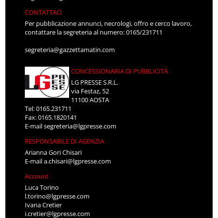
CONTATTACI
Per pubblicazione annunci, necrologi, offro e cerco lavoro,
contattare la segreteria al numero: 0165/231711
segreteria@gazzettamatin.com
CONCESSIONARIA DI PUBBLICITÀ
LG PRESSE S.R.L.
via Festaz, 52
11100 AOSTA
Tel: 0165.231711
Fax: 0165.1820141
E-mail
segreteria@lgpresse.com
RESPONSABILE DI AGENZIA
Arianna Gori Chisari
E-mail
a.chisari@lgpresse.com
Account
Luca Torino
l.torino@lgpresse.com
Ivana Cretier
i.cretier@lgpresse.com