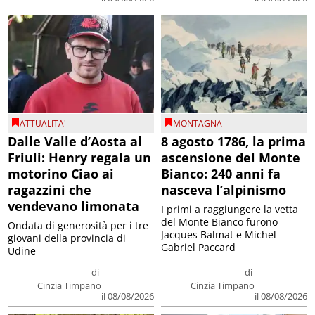
ATTUALITA'
MONTAGNA
Dalle Valle d’Aosta al
8 agosto 1786, la prima
Friuli: Henry regala un
ascensione del Monte
motorino Ciao ai
Bianco: 240 anni fa
ragazzini che
nasceva l’alpinismo
vendevano limonata
I primi a raggiungere la vetta
del Monte Bianco furono
Ondata di generosità per i tre
Jacques Balmat e Michel
giovani della provincia di
Gabriel Paccard
Udine
di
di
Cinzia Timpano
Cinzia Timpano
il 08/08/2026
il 08/08/2026