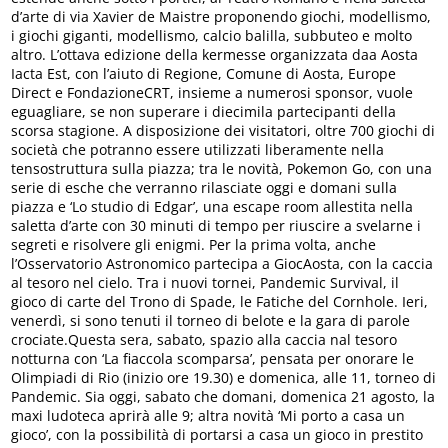
d’arte di via Xavier de Maistre proponendo giochi, modellismo,
i giochi giganti, modellismo, calcio balilla, subbuteo e molto
altro. L’ottava edizione della kermesse organizzata daa Aosta
Iacta Est, con l’aiuto di Regione, Comune di Aosta, Europe
Direct e FondazioneCRT, insieme a numerosi sponsor, vuole
eguagliare, se non superare i diecimila partecipanti della
scorsa stagione. A disposizione dei visitatori, oltre 700 giochi di
società che potranno essere utilizzati liberamente nella
tensostruttura sulla piazza; tra le novità, Pokemon Go, con una
serie di esche che verranno rilasciate oggi e domani sulla
piazza e ‘Lo studio di Edgar’, una escape room allestita nella
saletta d’arte con 30 minuti di tempo per riuscire a svelarne i
segreti e risolvere gli enigmi. Per la prima volta, anche
l’Osservatorio Astronomico partecipa a GiocAosta, con la caccia
al tesoro nel cielo. Tra i nuovi tornei, Pandemic Survival, il
gioco di carte del Trono di Spade, le Fatiche del Cornhole. Ieri,
venerdì, si sono tenuti il torneo di belote e la gara di parole
crociate.Questa sera, sabato, spazio alla caccia nal tesoro
notturna con ‘La fiaccola scomparsa’, pensata per onorare le
Olimpiadi di Rio (inizio ore 19.30) e domenica, alle 11, torneo di
Pandemic. Sia oggi, sabato che domani, domenica 21 agosto, la
maxi ludoteca aprirà alle 9; altra novità ‘Mi porto a casa un
gioco’, con la possibilità di portarsi a casa un gioco in prestito