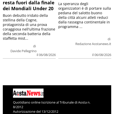
resta fuori dalla finale
La speranza degli
dei Mondiali Under 20
organizzatori è di portare sulla
pedana del salotto buono
Buon debutto iridato della
della città alcuni atleti reduci
stellina della Cogne,
dalla rassegna continentale in
protagonista di una prova
programma ...
coraggiosa nell'ultima frazione
della seconda batteria della
staffetta mist...
di
Redazione Aostanews.it
di
Davide Pellegrino
il 06/08/2026
il 06/08/2026
Quotidiano online Iscrizione al Tribunale di Aosta n.
8/2012
Autorizzazione del 13/12/2012