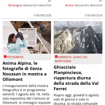
di
di
Brissogne
Alessandro Bianchet
Aosta
Alessandro Bianchet
il 06/08/2026
il 06/08/2026
FOTOGRAFIA
AMBIENTE
,
GHIACCIAI
,
MONTAGNA
Anima Alpina, le
Ghiacciaio
fotografie di Ilenia
Planpincieux,
Noussan in mostra a
riapertura diurna
Ollomont
della strada della Val
L'inaugurazione della mostra
Ferret
fotografica è in programma
venerdì 7 agosto alle 18, nella
Riapre oggi, giovedì 6 agosto,
sala espositiva del Comune di
solo di giorno e solo in
Ollomont; le immagini esposte
discesa, la strada comunale