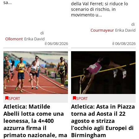
sa...
della Val Ferret; si riduce lo
scenario di rischio, in
movimento u...
di
Courmayeur
Erika David
di
Ollomont
Erika David
il 06/08/2026
il 06/08/2026
SPORT
SPORT
Atletica: Matilde
Atletica: Asta in Piazza
Abelli lotta come una
torna ad Aosta il 22
leonessa, la 4×400
agosto e strizza
azzurra firma il
l’occhio agli Europei di
primato nazionale, ma
Birmingham