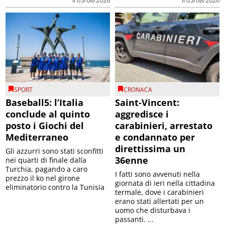
il 05/08/2026
il 05/08/2026
SPORT
CRONACA
Baseball5: l’Italia
Saint-Vincent:
conclude al quinto
aggredisce i
posto i Giochi del
carabinieri, arrestato
Mediterraneo
e condannato per
direttissima un
Gli azzurri sono stati sconfitti
36enne
nei quarti di finale dalla
Turchia, pagando a caro
I fatti sono avvenuti nella
prezzo il ko nel girone
giornata di ieri nella cittadina
eliminatorio contro la Tunisia
termale, dove i carabinieri
erano stati allertati per un
uomo che disturbava i
passanti. ...