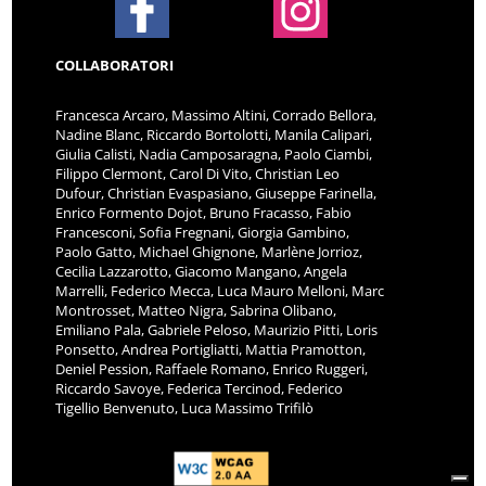
COLLABORATORI
Francesca Arcaro, Massimo Altini, Corrado Bellora,
Nadine Blanc, Riccardo Bortolotti, Manila Calipari,
Giulia Calisti, Nadia Camposaragna, Paolo Ciambi,
Filippo Clermont, Carol Di Vito, Christian Leo
Dufour, Christian Evaspasiano, Giuseppe Farinella,
Enrico Formento Dojot, Bruno Fracasso, Fabio
Francesconi, Sofia Fregnani, Giorgia Gambino,
Paolo Gatto, Michael Ghignone, Marlène Jorrioz,
Cecilia Lazzarotto, Giacomo Mangano, Angela
Marrelli, Federico Mecca, Luca Mauro Melloni, Marc
Montrosset, Matteo Nigra, Sabrina Olibano,
Emiliano Pala, Gabriele Peloso, Maurizio Pitti, Loris
Ponsetto, Andrea Portigliatti, Mattia Pramotton,
Deniel Pession, Raffaele Romano, Enrico Ruggeri,
Riccardo Savoye, Federica Tercinod, Federico
Tigellio Benvenuto, Luca Massimo Trifilò