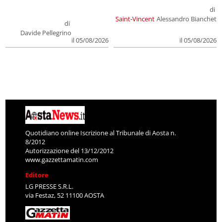
di
Saint-Vincent
Alessandro Bianchet
di
Davide Pellegrino
il 05/08/2026
il 05/08/2026
Quotidiano online Iscrizione al Tribunale di Aosta n.
8/2012
Autorizzazione del 13/12/2012
www.gazzettamatin.com
Editore
LG PRESSE S.R.L.
via Festaz, 52 11100 AOSTA