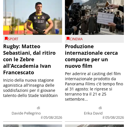
SPORT
CINEMA
Rugby: Matteo
Produzione
Sebastiani, dal ritiro
internazionale cerca
con le Zebre
comparse per un
all’Accademia Ivan
nuovo film
Francescato
Per aderire al casting del film
internazionale prodotto da
Inizio della nuova stagione
Panorama Films c'è tempo fino
agonistica all'insegna delle
al 31 agosto; le riprese si
soddisfazioni per il giovane
terranno tra il 21 e 25
talento dello Stade Valdôtain
settembre...
di
di
Davide Pellegrino
Erika David
il 05/08/2026
il 05/08/2026