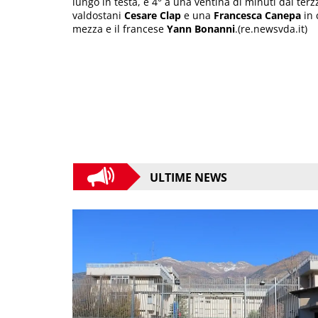
lungo in testa, è 4° a una ventina di minuti dal terzze
valdostani
Cesare Clap
e una
Francesca Canepa
in 
mezza e il francese
Yann Bonanni
.(re.newsvda.it)
ULTIME NEWS