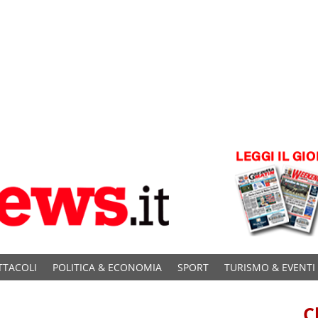
TTACOLI
POLITICA & ECONOMIA
SPORT
TURISMO & EVENTI
C