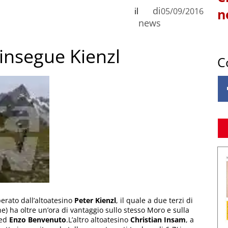
di
il
05/09/2016
n
news
o insegue Kienzl
C
perato dall’altoatesino
Peter Kienzl
, il quale a due terzi di
e) ha oltre un’ora di vantaggio sullo stesso Moro e sulla
 ed
Enzo Benvenuto
.L’altro altoatesino
Christian Insam
, a