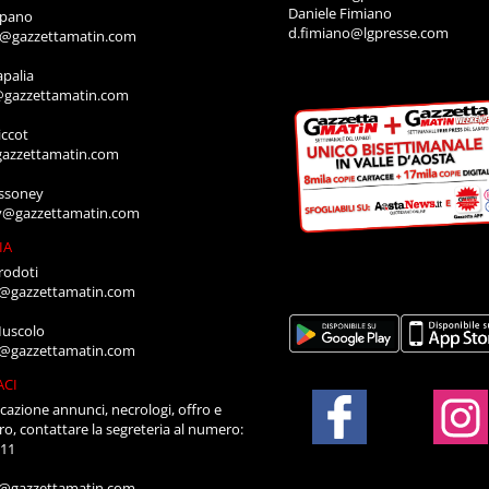
Daniele Fimiano
mpano
d.fimiano@lgpresse.com
o@gazzettamatin.com
apalia
@gazzettamatin.com
ccot
gazzettamatin.com
ssoney
y@gazzettamatin.com
IA
rodoti
a@gazzettamatin.com
Muscolo
a@gazzettamatin.com
ACI
cazione annunci, necrologi, offro e
ro, contattare la segreteria al numero:
711
a@gazzettamatin.com