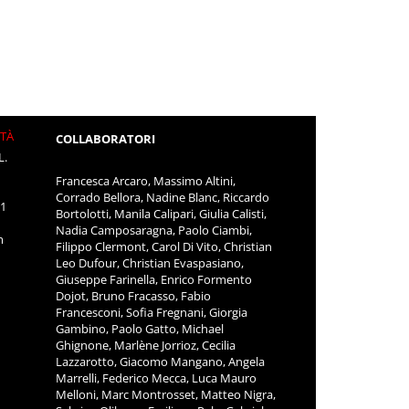
ITÀ
COLLABORATORI
L.
Francesca Arcaro, Massimo Altini,
Corrado Bellora, Nadine Blanc, Riccardo
11
Bortolotti, Manila Calipari, Giulia Calisti,
Nadia Camposaragna, Paolo Ciambi,
m
Filippo Clermont, Carol Di Vito, Christian
Leo Dufour, Christian Evaspasiano,
Giuseppe Farinella, Enrico Formento
Dojot, Bruno Fracasso, Fabio
Francesconi, Sofia Fregnani, Giorgia
Gambino, Paolo Gatto, Michael
Ghignone, Marlène Jorrioz, Cecilia
Lazzarotto, Giacomo Mangano, Angela
Marrelli, Federico Mecca, Luca Mauro
Melloni, Marc Montrosset, Matteo Nigra,