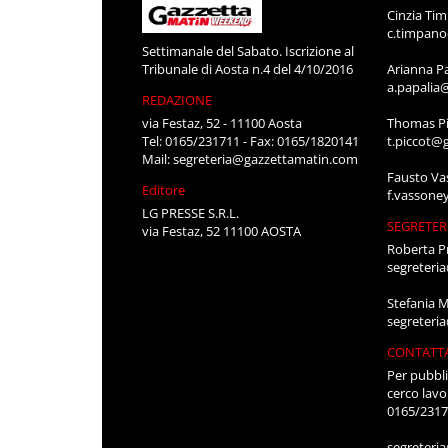
Cinzia Ti
c.timpan
Settimanale del Sabato. Iscrizione al
Tribunale di Aosta n.4 del 4/10/2016
Arianna P
a.papalia
REDAZIONE
via Festaz, 52 - 11100 Aosta
Thomas Pi
Tel: 0165/231711 - Fax: 0165/1820141
t.piccot@
Mail:
segreteria@gazzettamatin.com
Fausto Va
Editore
f.vassone
LG PRESSE S.R.L.
SEGRETER
via Festaz, 52 11100 AOSTA
Roberta P
segreteri
Stefania 
segreteri
CONTATT
Per pubbli
cerco lavo
0165/231
segreteri