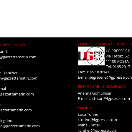
CONCESSIONARIA DI PUBBLIC
E RESPONSABILE
LG PRESSE S.R.
anti
via Festaz, 52
i@gazzettamatin.com
11100 AOSTA
NE
Tel: 0165.2317
Fax: 0165.1820141
o Bianchet
E-mail
segreteria@lgpresse.co
t@gazzettamatin.com
RESPONSABILE DI AGENZIA
enal
Arianna Gori Chisari
gazzettamatin.com
E-mail
a.chisari@lgpresse.com
d
Account
azzettamatin.com
Luca Torino
l.torino@lgpresse.com
legrino
Ivana Cretier
ino@gazzettamatin.com
i.cretier@lgpresse.com