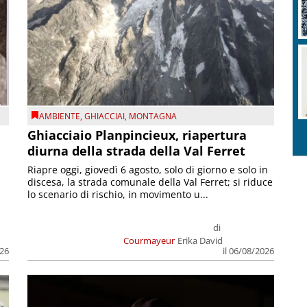
AMBIENTE
,
GHIACCIAI
,
MONTAGNA
Ghiacciaio Planpincieux, riapertura
diurna della strada della Val Ferret
Riapre oggi, giovedì 6 agosto, solo di giorno e solo in
discesa, la strada comunale della Val Ferret; si riduce
lo scenario di rischio, in movimento u...
di
Courmayeur
Erika David
026
il 06/08/2026