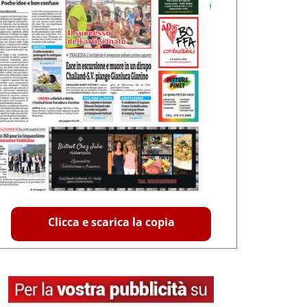
Clicca e scarica la copia