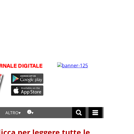
ALTRO
licca per leggere tutte le