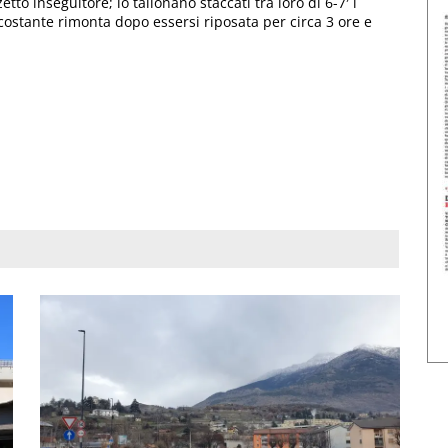
tto inseguitore; lo tallonano staccati tra loro di 6-7′ i
costante rimonta dopo essersi riposata per circa 3 ore e