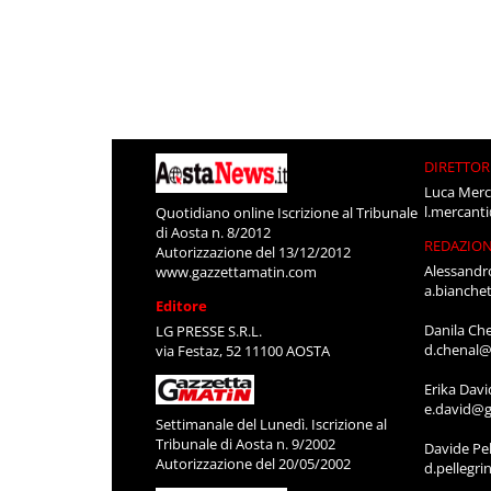
DIRETTOR
Luca Merc
l.mercant
Quotidiano online Iscrizione al Tribunale
di Aosta n. 8/2012
REDAZIO
Autorizzazione del 13/12/2012
Alessandr
www.gazzettamatin.com
a.bianche
Editore
Danila Ch
LG PRESSE S.R.L.
d.chenal@
via Festaz, 52 11100 AOSTA
Erika Davi
e.david@g
Settimanale del Lunedì. Iscrizione al
Tribunale di Aosta n. 9/2002
Davide Pel
Autorizzazione del 20/05/2002
d.pellegr