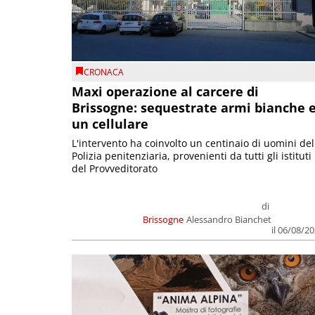
CRONACA
Maxi operazione al carcere di
Brissogne: sequestrate armi bianche 
un cellulare
L'intervento ha coinvolto un centinaio di uomini del
Polizia penitenziaria, provenienti da tutti gli istituti
del Provveditorato
di
Brissogne
Alessandro Bianchet
il 06/08/2