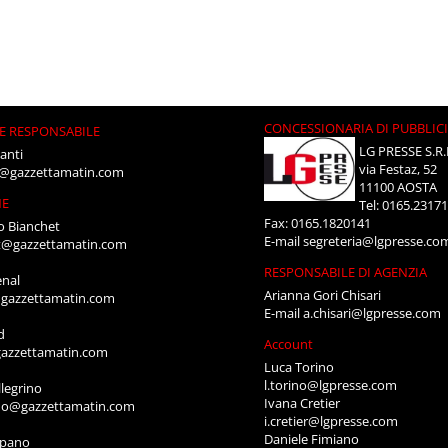
CONCESSIONARIA DI PUBBLIC
E RESPONSABILE
LG PRESSE S.R.
anti
via Festaz, 52
i@gazzettamatin.com
11100 AOSTA
NE
Tel: 0165.2317
Fax: 0165.1820141
o Bianchet
E-mail
segreteria@lgpresse.co
t@gazzettamatin.com
RESPONSABILE DI AGENZIA
enal
Arianna Gori Chisari
gazzettamatin.com
E-mail
a.chisari@lgpresse.com
d
Account
azzettamatin.com
Luca Torino
l.torino@lgpresse.com
legrino
Ivana Cretier
ino@gazzettamatin.com
i.cretier@lgpresse.com
Daniele Fimiano
mpano