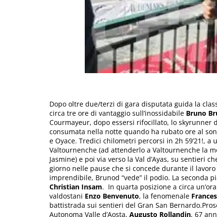
Dopo oltre due/terzi di gara disputata guida la clas
circa tre ore di vantaggio sull’inossidabile
Bruno B
Courmayeur, dopo essersi rifocillato, lo skyrunner 
consumata nella notte quando ha rubato ore al sonn
e Oyace. Tredici chilometri percorsi in 2h 59’21!, a 
Valtournenche (ad attenderlo a Valtournenche la mogl
Jasmine) e poi via verso la Val d’Ayas, su sentieri 
giorno nelle pause che si concede durante il lavor
imprendibile, Brunod “vede” il podio. La seconda pia
Christian Insam
. In quarta posizione a circa un’ora
valdostani
Enzo Benvenuto
, la fenomenale
France
battistrada sui sentieri del Gran San Bernardo.Pros
Autonoma Valle d’Aosta,
Augusto Rollandin
, 67 ann