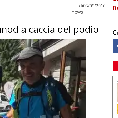
di
il
05/09/2016
n
news
unod a caccia del podio
C