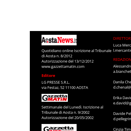
DIRETTOR
Luca Merc
l.mercant
Quotidiano online Iscrizione al Tribunale
di Aosta n. 8/2012
REDAZIO
Autorizzazione del 13/12/2012
Alessandr
www.gazzettamatin.com
a.bianche
Editore
Danila Ch
LG PRESSE S.R.L.
d.chenal@
via Festaz, 52 11100 AOSTA
Erika Davi
e.david@g
Settimanale del Lunedì. Iscrizione al
Tribunale di Aosta n. 9/2002
Davide Pel
Autorizzazione del 20/05/2002
d.pellegr
Cinzia Ti