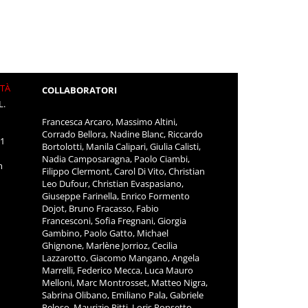
ITÀ
COLLABORATORI
L.
Francesca Arcaro, Massimo Altini,
Corrado Bellora, Nadine Blanc, Riccardo
11
Bortolotti, Manila Calipari, Giulia Calisti,
Nadia Camposaragna, Paolo Ciambi,
m
Filippo Clermont, Carol Di Vito, Christian
Leo Dufour, Christian Evaspasiano,
Giuseppe Farinella, Enrico Formento
Dojot, Bruno Fracasso, Fabio
Francesconi, Sofia Fregnani, Giorgia
Gambino, Paolo Gatto, Michael
Ghignone, Marlène Jorrioz, Cecilia
Lazzarotto, Giacomo Mangano, Angela
Marrelli, Federico Mecca, Luca Mauro
Melloni, Marc Montrosset, Matteo Nigra,
Sabrina Olibano, Emiliano Pala, Gabriele
Peloso, Maurizio Pitti, Loris Ponsetto,