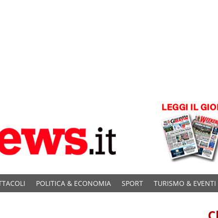
TTACOLI
POLITICA & ECONOMIA
SPORT
TURISMO & EVENTI
C