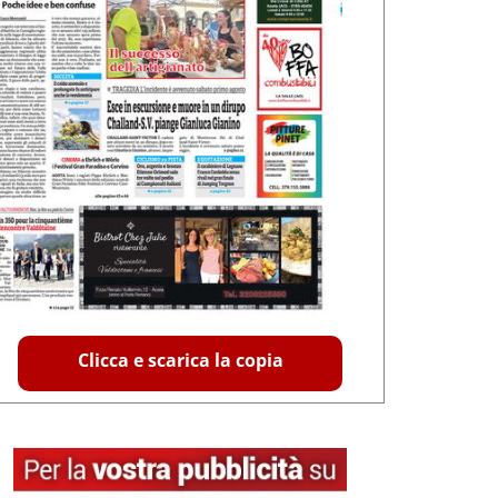
Clicca e scarica la copia