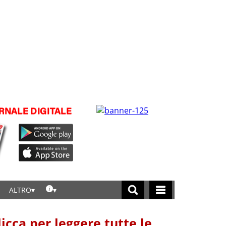
ALTRO
licca per leggere tutte le