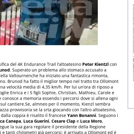
sifica del 4K Endurance Trail l’altoatesino
Peter Kientzl
con
runod
. Superato un problema allo stomaco accusato a
della Valtournenche ha iniziato una fantastica rimonta,
o. Brunod ha fatto il miglior tempo nel tratto tra Ollomont
una velocità media di 4,35 km/h. Per lui un’ora di riposo a
ie Enrica e i 5 figli Sophie, Christian, Mathieu, Carole e
che conosce a memoria essendo i percorsi dove si allena ogni
o sul cantiere.Se, almneo per il momento, Kienzl sembra
zza provvisoria se la srta giocando con l’altro altoatesino,
 dalla coppia è risalito il francese
Yann Bonanni
. Seguono i
sca Canepa
,
Luca Guerini
,
Cesare Clap
e
Luca Moro
,
egue la sua gara regolare il presidente della Regione
i e tanti chilometri già percorsi: è arrivato a Ollomont ed è