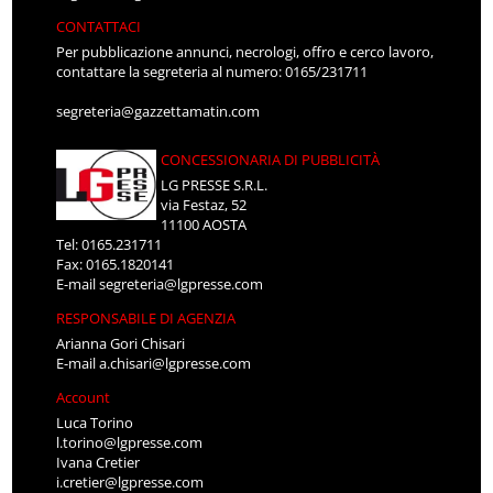
CONTATTACI
Per pubblicazione annunci, necrologi, offro e cerco lavoro,
contattare la segreteria al numero: 0165/231711
segreteria@gazzettamatin.com
CONCESSIONARIA DI PUBBLICITÀ
LG PRESSE S.R.L.
via Festaz, 52
11100 AOSTA
Tel: 0165.231711
Fax: 0165.1820141
E-mail
segreteria@lgpresse.com
RESPONSABILE DI AGENZIA
Arianna Gori Chisari
E-mail
a.chisari@lgpresse.com
Account
Luca Torino
l.torino@lgpresse.com
Ivana Cretier
i.cretier@lgpresse.com