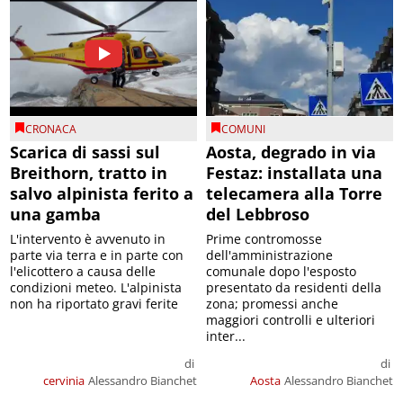
CRONACA
COMUNI
Scarica di sassi sul
Aosta, degrado in via
Breithorn, tratto in
Festaz: installata una
salvo alpinista ferito a
telecamera alla Torre
una gamba
del Lebbroso
L'intervento è avvenuto in
Prime contromosse
parte via terra e in parte con
dell'amministrazione
l'elicottero a causa delle
comunale dopo l'esposto
condizioni meteo. L'alpinista
presentato da residenti della
non ha riportato gravi ferite
zona; promessi anche
maggiori controlli e ulteriori
inter...
di
di
cervinia
Alessandro Bianchet
Aosta
Alessandro Bianchet