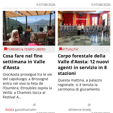
il 07/08/2026
il 07/08/2026
TURISMO & TEMPO LIBERO
ATTUALITA'
Cosa fare nel fine
Corpo forestale della
settimana in Valle
Valle d’Aosta: 12 nuovi
d’Aosta
agenti in servizio in 8
stazioni
GiocAosta prosegue tra le vie
del capoluogo; a Brissogne
Questa mattina, a palazzo
entra nel vivo la Feta de
regionale, si è tenuta la
l’Oumbra; Etroubles ospita la
cerimonia di giuramento
Veillà; a Chamois tocca al
Festival A...
di
di
Aosta
gazzettamatin
ethienne bredy