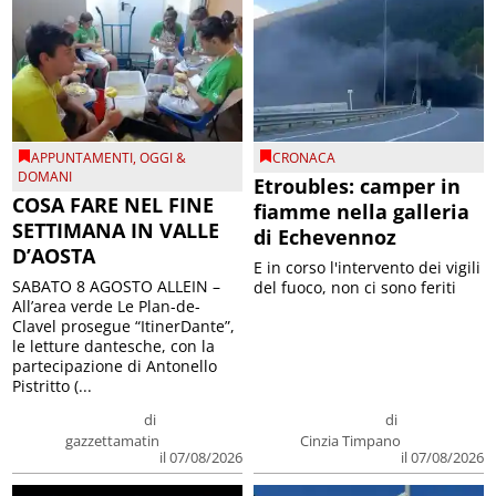
APPUNTAMENTI
,
OGGI &
CRONACA
DOMANI
Etroubles: camper in
COSA FARE NEL FINE
fiamme nella galleria
SETTIMANA IN VALLE
di Echevennoz
D’AOSTA
E in corso l'intervento dei vigili
SABATO 8 AGOSTO ALLEIN –
del fuoco, non ci sono feriti
All’area verde Le Plan-de-
Clavel prosegue “ItinerDante”,
le letture dantesche, con la
partecipazione di Antonello
Pistritto (...
di
di
gazzettamatin
Cinzia Timpano
il 07/08/2026
il 07/08/2026