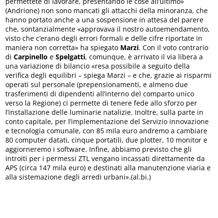
permettete di lavorare, presentando le cose all’ultimo»
(Andrione) non sono mancati gli attacchi della minoranza, che
hanno portato anche a una sospensione in attesa del parere
che, sontanzialmente «approvava il nostro autoemendamento,
visto che c’erano degli errori formali e delle cifre riportate in
maniera non corretta» ha spiegato
Marzi
. Con il voto contrario
di
Carpinello
e
Spelgatti
, comunque, è arrivato il via libera a
una variazione di bilancio «resa possibile a seguito della
verifica degli equilibri – spiega Marzi – e che, grazie ai risparmi
operati sul personale (prepensionamenti, e almeno due
trasferimenti di dipendenti all’interno del comparto unico
verso la Regione) ci permette di tenere fede allo sforzo per
l’installazione delle luminarie natalizie. Inoltre, sulla parte in
conto capitale, per l’implementazione del Servizio innovazione
e tecnologia comunale, con 85 mila euro andremo a cambiare
80 computer datati, cinque portatili, due plotter, 10 monitor e
aggiorneremo i software. Infine, abbiamo previsto che gli
introiti per i permessi ZTL vengano incassati direttamente da
APS (circa 147 mila euro) e destinati alla manutenzione viaria e
alla sistemazione degli arredi urbani».(al.bi.)