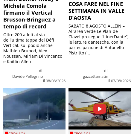
COSA FARE NEL FINE
Michela Comola
SETTIMANA IN VALLE
firmano il Vertical
D’AOSTA
Brusson-Bringuez a
tempo di record
SABATO 8 AGOSTO ALLEIN –
All’area verde Le Plan-de-
Oltre 200 atleti al via
Clavel prosegue “ItinerDante”,
dell'ultima tappa del Défì
le letture dantesche, con la
Vertical, sul podio anche
partecipazione di Antonello
Mathieu Brunod, Alex
Pistritto (...
Noussan, Miriam Di Vincenzo
e Kaitlin Allen
di
di
Davide Pellegrino
gazzettamatin
il 08/08/2026
il 07/08/2026
CRONACA
CRONACA