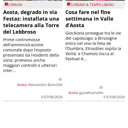
COMUNI
TURISMO & TEMPO LIBERO
Aosta, degrado in via
Cosa fare nel fine
Festaz: installata una
settimana in Valle
telecamera alla Torre
d’Aosta
del Lebbroso
GiocAosta prosegue tra le vie
del capoluogo; a Brissogne
Prime contromosse
entra nel vivo la Feta de
dell'amministrazione
l’Oumbra; Etroubles ospita la
comunale dopo l'esposto
Veillà; a Chamois tocca al
presentato da residenti della
Festival A...
zona; promessi anche
maggiori controlli e ulteriori
inter...
di
Aosta
Alessandro Bianchet
di
Aosta
gazzettamatin
il 07/08/2026
il 07/08/2026