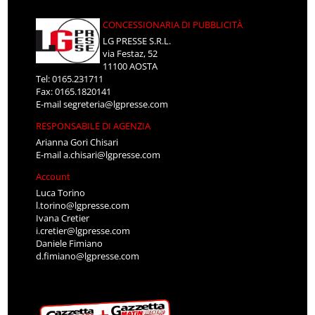
CONCESSIONARIA DI PUBBLICITÀ
LG PRESSE S.R.L.
via Festaz, 52
11100 AOSTA
Tel: 0165.231711
Fax: 0165.1820141
E-mail
segreteria@lgpresse.com
RESPONSABILE DI AGENZIA
Arianna Gori Chisari
E-mail
a.chisari@lgpresse.com
Account
Luca Torino
l.torino@lgpresse.com
Ivana Cretier
i.cretier@lgpresse.com
Daniele Fimiano
d.fimiano@lgpresse.com