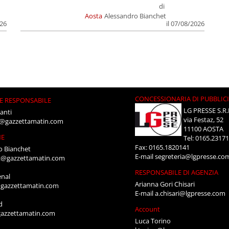
di
Aosta
Alessandro Bianchet
026
il 07/08/2026
CONCESSIONARIA DI PUBBLIC
E RESPONSABILE
LG PRESSE S.R.
anti
via Festaz, 52
i@gazzettamatin.com
11100 AOSTA
NE
Tel: 0165.2317
Fax: 0165.1820141
o Bianchet
E-mail
segreteria@lgpresse.co
t@gazzettamatin.com
RESPONSABILE DI AGENZIA
enal
Arianna Gori Chisari
gazzettamatin.com
E-mail
a.chisari@lgpresse.com
d
Account
azzettamatin.com
Luca Torino