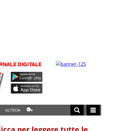
ALTRO
licca per leggere tutte le