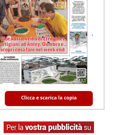
Clicca e scarica la copia