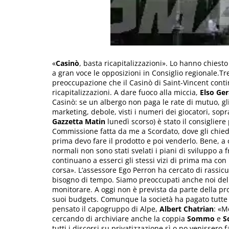
«
Casinò
, basta ricapitalizzazioni». Lo hanno chiest
a gran voce le opposizioni in Consiglio regionale.Tr
preoccupazione che il Casinò di Saint-Vincent cont
ricapitalizzazioni. A dare fuoco alla miccia,
Elso Ge
Casinò: se un albergo non paga le rate di mutuo, gl
marketing, debole, visti i numeri dei giocatori, sopr
Gazzetta Matin
lunedì scorso) è stato il consigliere
Commissione fatta da me a Scordato, dove gli chiedev
prima devo fare il prodotto e poi venderlo. Bene, a 
normali non sono stati svelati i piani di sviluppo a f
continuano a esserci gli stessi vizi di prima ma con 
corsa». L’assessore Ego Perron ha cercato di rassic
bisogno di tempo. Siamo preoccupati anche noi dell
monitorare. A oggi non è prevista da parte della prop
suoi budgets. Comunque la società ha pagato tutte le
pensato il capogruppo di Alpe,
Albert Chatrian
: «M
cercando di archiviare anche la coppia
Sommo
e
S
tutti i discorsi su privatizzazione sì o no venissero 