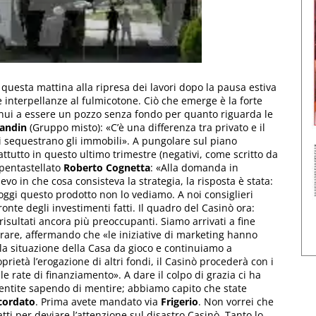
o questa mattina alla ripresa dei lavori dopo la pausa estiva
e interpellanze al fulmicotone. Ciò che emerge è la forte
inui a essere un pozzo senza fondo per quanto riguarda le
randin
(Gruppo misto): «C’è una differenza tra privato e il
i sequestrano gli immobili». A pungolare sul piano
attutto in questo ultimo trimestre (negativi, come scritto da
 pentastellato
Roberto Cognetta
: «Alla domanda in
o in che cosa consisteva la strategia, la risposta è stata:
oggi questo prodotto non lo vediamo. A noi consiglieri
ronte degli investimenti fatti. Il quadro del Casinò ora:
risultati ancora più preoccupanti. Siamo arrivati a fine
urare, affermando che «le iniziative di marketing hanno
a situazione della Casa da gioco e continuiamo a
rietà l’erogazione di altri fondi, il Casinò procederà con i
 rate di finanziamento». A dare il colpo di grazia ci ha
entite sapendo di mentire; abbiamo capito che state
cordato
. Prima avete mandato via
Frigerio
. Non vorrei che
fatti per deviare l’attenzione sul disastro Casinò. Tanto lo