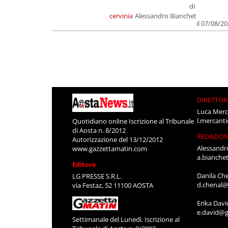
di
cervinia
Alessandro Bianchet
il 07/08/2
DIRETTOR
Luca Merc
l.mercant
Quotidiano online Iscrizione al Tribunale
di Aosta n. 8/2012
REDAZIO
Autorizzazione del 13/12/2012
Alessandr
www.gazzettamatin.com
a.bianche
Editore
Danila Ch
LG PRESSE S.R.L.
d.chenal@
via Festaz, 52 11100 AOSTA
Erika Davi
e.david@g
Settimanale del Lunedì. Iscrizione al