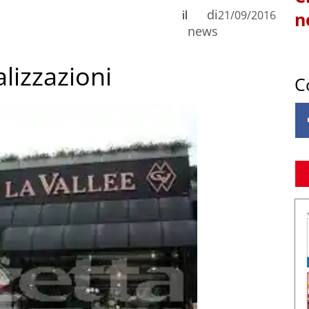
di
il
21/09/2016
n
news
alizzazioni
C