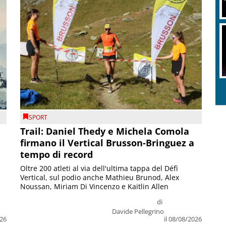
SPORT
Trail: Daniel Thedy e Michela Comola
firmano il Vertical Brusson-Bringuez a
tempo di record
Oltre 200 atleti al via dell'ultima tappa del Défì
Vertical, sul podio anche Mathieu Brunod, Alex
Noussan, Miriam Di Vincenzo e Kaitlin Allen
di
Davide Pellegrino
026
il 08/08/2026