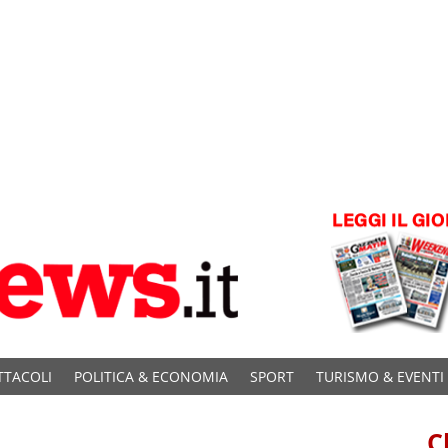
TTACOLI
POLITICA & ECONOMIA
SPORT
TURISMO & EVENTI
C