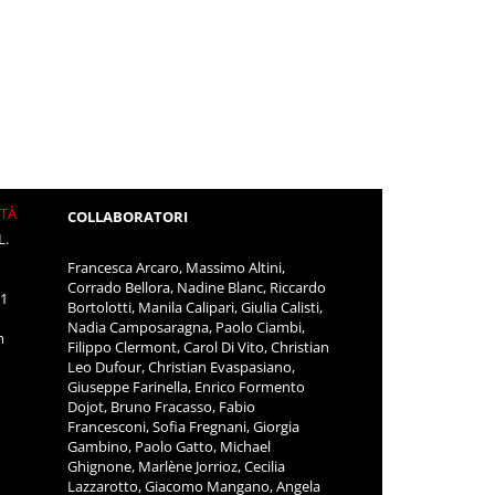
ITÀ
COLLABORATORI
L.
Francesca Arcaro, Massimo Altini,
Corrado Bellora, Nadine Blanc, Riccardo
11
Bortolotti, Manila Calipari, Giulia Calisti,
Nadia Camposaragna, Paolo Ciambi,
m
Filippo Clermont, Carol Di Vito, Christian
Leo Dufour, Christian Evaspasiano,
Giuseppe Farinella, Enrico Formento
Dojot, Bruno Fracasso, Fabio
Francesconi, Sofia Fregnani, Giorgia
Gambino, Paolo Gatto, Michael
Ghignone, Marlène Jorrioz, Cecilia
Lazzarotto, Giacomo Mangano, Angela