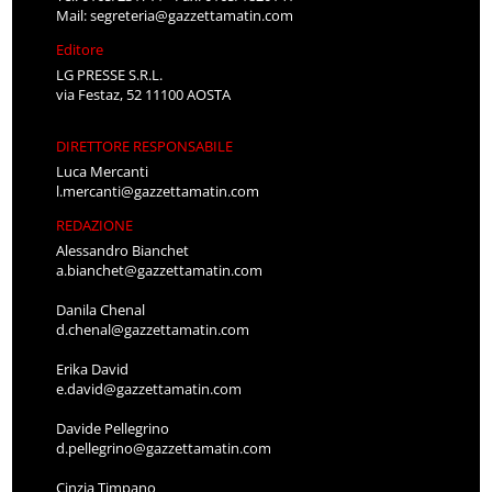
Mail:
segreteria@gazzettamatin.com
Editore
LG PRESSE S.R.L.
via Festaz, 52 11100 AOSTA
DIRETTORE RESPONSABILE
Luca Mercanti
l.mercanti@gazzettamatin.com
REDAZIONE
Alessandro Bianchet
a.bianchet@gazzettamatin.com
Danila Chenal
d.chenal@gazzettamatin.com
Erika David
e.david@gazzettamatin.com
Davide Pellegrino
d.pellegrino@gazzettamatin.com
Cinzia Timpano