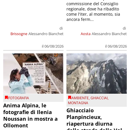
commissione del Consiglio
regionale, dove ha ribadito
come l'iter, al momento, sia
ancora ferm...
di
di
Brissogne
Alessandro Bianchet
Aosta
Alessandro Bianchet
il 06/08/2026
il 06/08/2026
FOTOGRAFIA
AMBIENTE
,
GHIACCIAI
,
MONTAGNA
Anima Alpina, le
Ghiacciaio
fotografie di Ilenia
Planpincieux,
Noussan in mostra a
riapertura diurna
Ollomont