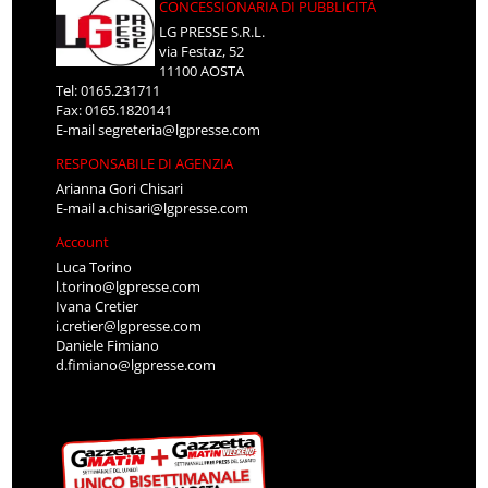
CONCESSIONARIA DI PUBBLICITÀ
LG PRESSE S.R.L.
via Festaz, 52
11100 AOSTA
Tel: 0165.231711
Fax: 0165.1820141
E-mail
segreteria@lgpresse.com
RESPONSABILE DI AGENZIA
Arianna Gori Chisari
E-mail
a.chisari@lgpresse.com
Account
Luca Torino
l.torino@lgpresse.com
Ivana Cretier
i.cretier@lgpresse.com
Daniele Fimiano
d.fimiano@lgpresse.com