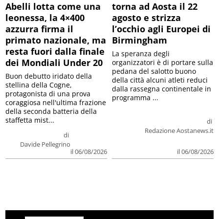
Abelli lotta come una
torna ad Aosta il 22
leonessa, la 4×400
agosto e strizza
azzurra firma il
l’occhio agli Europei di
primato nazionale, ma
Birmingham
resta fuori dalla finale
La speranza degli
dei Mondiali Under 20
organizzatori è di portare sulla
pedana del salotto buono
Buon debutto iridato della
della città alcuni atleti reduci
stellina della Cogne,
dalla rassegna continentale in
protagonista di una prova
programma ...
coraggiosa nell'ultima frazione
della seconda batteria della
staffetta mist...
di
Redazione Aostanews.it
di
Davide Pellegrino
il 06/08/2026
il 06/08/2026