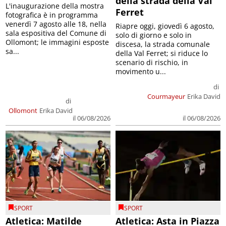
della strada della Val
L'inaugurazione della mostra
Ferret
fotografica è in programma
venerdì 7 agosto alle 18, nella
Riapre oggi, giovedì 6 agosto,
sala espositiva del Comune di
solo di giorno e solo in
Ollomont; le immagini esposte
discesa, la strada comunale
sa...
della Val Ferret; si riduce lo
scenario di rischio, in
movimento u...
di
Courmayeur
Erika David
di
Ollomont
Erika David
il 06/08/2026
il 06/08/2026
SPORT
SPORT
Atletica: Matilde
Atletica: Asta in Piazza