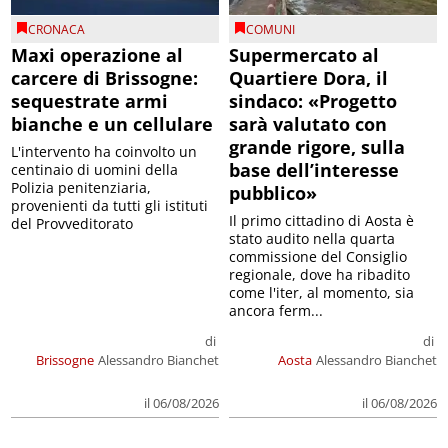
CRONACA
COMUNI
Maxi operazione al
Supermercato al
carcere di Brissogne:
Quartiere Dora, il
sequestrate armi
sindaco: «Progetto
bianche e un cellulare
sarà valutato con
grande rigore, sulla
L'intervento ha coinvolto un
base dell’interesse
centinaio di uomini della
Polizia penitenziaria,
pubblico»
provenienti da tutti gli istituti
Il primo cittadino di Aosta è
del Provveditorato
stato audito nella quarta
commissione del Consiglio
regionale, dove ha ribadito
come l'iter, al momento, sia
ancora ferm...
di
di
Brissogne
Alessandro Bianchet
Aosta
Alessandro Bianchet
il 06/08/2026
il 06/08/2026