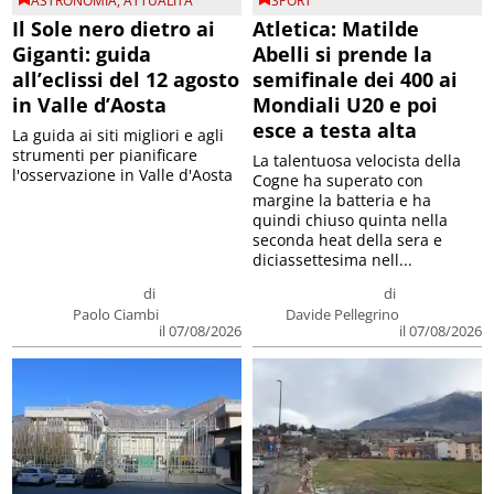
ASTRONOMIA
,
ATTUALITA'
SPORT
Il Sole nero dietro ai
Atletica: Matilde
Giganti: guida
Abelli si prende la
all’eclissi del 12 agosto
semifinale dei 400 ai
in Valle d’Aosta
Mondiali U20 e poi
esce a testa alta
La guida ai siti migliori e agli
strumenti per pianificare
La talentuosa velocista della
l'osservazione in Valle d'Aosta
Cogne ha superato con
margine la batteria e ha
quindi chiuso quinta nella
seconda heat della sera e
diciassettesima nell...
di
di
Paolo Ciambi
Davide Pellegrino
il 07/08/2026
il 07/08/2026