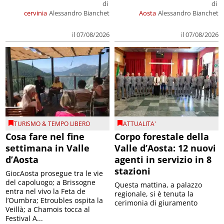
di
di
cervinia
Alessandro Bianchet
Aosta
Alessandro Bianchet
il 07/08/2026
il 07/08/2026
TURISMO & TEMPO LIBERO
ATTUALITA'
Cosa fare nel fine
Corpo forestale della
settimana in Valle
Valle d’Aosta: 12 nuovi
d’Aosta
agenti in servizio in 8
stazioni
GiocAosta prosegue tra le vie
del capoluogo; a Brissogne
Questa mattina, a palazzo
entra nel vivo la Feta de
regionale, si è tenuta la
l’Oumbra; Etroubles ospita la
cerimonia di giuramento
Veillà; a Chamois tocca al
Festival A...