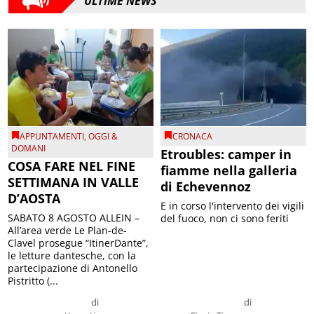
ULTIME NEWS
APPUNTAMENTI
,
OGGI &
CRONACA
DOMANI
Etroubles: camper in
COSA FARE NEL FINE
fiamme nella galleria
SETTIMANA IN VALLE
di Echevennoz
D’AOSTA
E in corso l'intervento dei vigili
SABATO 8 AGOSTO ALLEIN –
del fuoco, non ci sono feriti
All’area verde Le Plan-de-
Clavel prosegue “ItinerDante”,
le letture dantesche, con la
partecipazione di Antonello
Pistritto (...
di
di