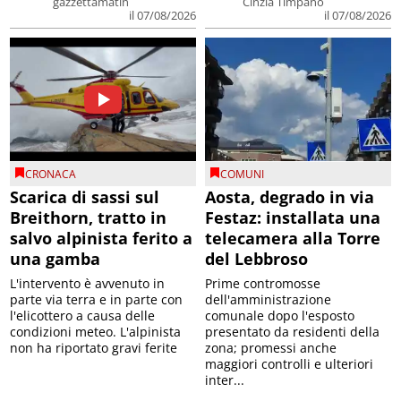
gazzettamatin
Cinzia Timpano
il 07/08/2026
il 07/08/2026
CRONACA
COMUNI
Scarica di sassi sul
Aosta, degrado in via
Breithorn, tratto in
Festaz: installata una
salvo alpinista ferito a
telecamera alla Torre
una gamba
del Lebbroso
L'intervento è avvenuto in
Prime contromosse
parte via terra e in parte con
dell'amministrazione
l'elicottero a causa delle
comunale dopo l'esposto
condizioni meteo. L'alpinista
presentato da residenti della
non ha riportato gravi ferite
zona; promessi anche
maggiori controlli e ulteriori
inter...