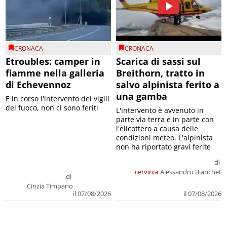
CRONACA
CRONACA
Etroubles: camper in
Scarica di sassi sul
fiamme nella galleria
Breithorn, tratto in
di Echevennoz
salvo alpinista ferito a
una gamba
E in corso l'intervento dei vigili
del fuoco, non ci sono feriti
L'intervento è avvenuto in
parte via terra e in parte con
l'elicottero a causa delle
condizioni meteo. L'alpinista
non ha riportato gravi ferite
di
cervinia
Alessandro Bianchet
di
Cinzia Timpano
il 07/08/2026
il 07/08/2026