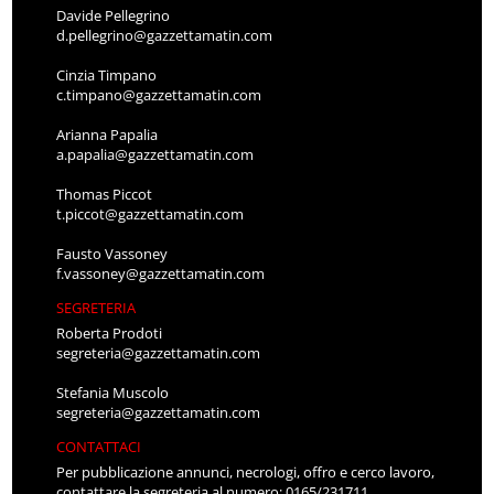
Davide Pellegrino
d.pellegrino@gazzettamatin.com
Cinzia Timpano
c.timpano@gazzettamatin.com
Arianna Papalia
a.papalia@gazzettamatin.com
Thomas Piccot
t.piccot@gazzettamatin.com
Fausto Vassoney
f.vassoney@gazzettamatin.com
SEGRETERIA
Roberta Prodoti
segreteria@gazzettamatin.com
Stefania Muscolo
segreteria@gazzettamatin.com
CONTATTACI
Per pubblicazione annunci, necrologi, offro e cerco lavoro,
contattare la segreteria al numero: 0165/231711