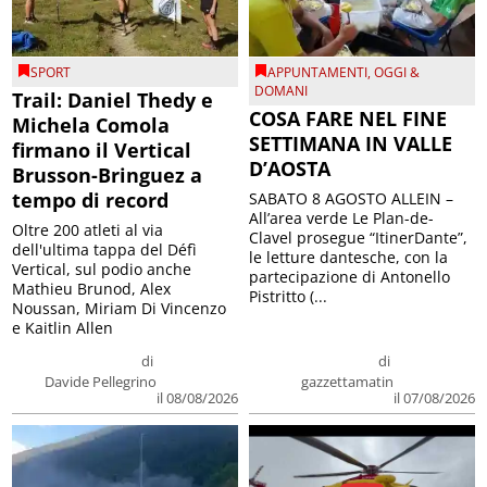
SPORT
APPUNTAMENTI
,
OGGI &
DOMANI
Trail: Daniel Thedy e
COSA FARE NEL FINE
Michela Comola
SETTIMANA IN VALLE
firmano il Vertical
D’AOSTA
Brusson-Bringuez a
tempo di record
SABATO 8 AGOSTO ALLEIN –
All’area verde Le Plan-de-
Oltre 200 atleti al via
Clavel prosegue “ItinerDante”,
dell'ultima tappa del Défì
le letture dantesche, con la
Vertical, sul podio anche
partecipazione di Antonello
Mathieu Brunod, Alex
Pistritto (...
Noussan, Miriam Di Vincenzo
e Kaitlin Allen
di
di
Davide Pellegrino
gazzettamatin
il 08/08/2026
il 07/08/2026