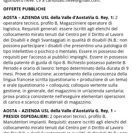
sgombero neve. Cv a candidati.neve@gmail.com.
OFFERTE PUBBLICHE
AOSTA – AZIENDA USL della Valle d’AostaVia G. Rey, 1:
2
operatore tecnico, profilo B, Magazziniere operatore di
logistica. Requisiti generali: essere iscritti agli elenchi del
collocamento mirato tenuti dal Centro per il Diritto al Lavoro
dei Disabili e degli Svantaggiati in qualità di disabili (N.B.: non
possono partecipare i disabili che presentino una patologia di
tipo intellettivo o psichico o mentale). Essere in possesso dei
requisiti per l’accesso ai pubblici impieghi. Essere in possesso
della patente di guida di tipo B. Richiesto possesso patente B.
Periodo e orario di lavoro: tempo determinato della durata di 9
mesi. Prove di selezione: accertamento della conoscenza della
lingua francese scritta (questionario + produzione di un tema)
e orale (questionario + colloquio); colloquio vertente sulla
gestione, in generale, del magazzino in un’azienda sanitaria;
prova pratica consistente nell’eseguire elementari operazioni
di carico e scarico di materiali di magazzino.
AOSTA – AZIENDA USL della Valle d’AostaVia G. Rey, 1 –
PRESIDI OSPEDALIERI:
2 operatori tecnici, profilo B,
Manutentori impianti. Requisiti: essere iscritti agli elenchi del
collocamento mirato tenuti dal Centro per il Diritto al Lavoro