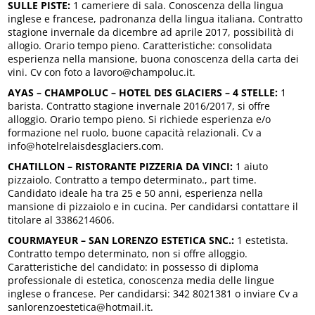
SULLE PISTE:
1 cameriere di sala. Conoscenza della lingua
inglese e francese, padronanza della lingua italiana. Contratto
stagione invernale da dicembre ad aprile 2017, possibilità di
allogio. Orario tempo pieno. Caratteristiche: consolidata
esperienza nella mansione, buona conoscenza della carta dei
vini. Cv con foto a lavoro@champoluc.it.
AYAS – CHAMPOLUC – HOTEL DES GLACIERS – 4 STELLE:
1
barista. Contratto stagione invernale 2016/2017, si offre
alloggio. Orario tempo pieno. Si richiede esperienza e/o
formazione nel ruolo, buone capacità relazionali. Cv a
info@hotelrelaisdesglaciers.com.
CHATILLON – RISTORANTE PIZZERIA DA VINCI:
1 aiuto
pizzaiolo. Contratto a tempo determinato., part time.
Candidato ideale ha tra 25 e 50 anni, esperienza nella
mansione di pizzaiolo e in cucina. Per candidarsi contattare il
titolare al 3386214606.
COURMAYEUR – SAN LORENZO ESTETICA SNC.:
1 estetista.
Contratto tempo determinato, non si offre alloggio.
Caratteristiche del candidato: in possesso di diploma
professionale di estetica, conoscenza media delle lingue
inglese o francese. Per candidarsi: 342 8021381 o inviare Cv a
sanlorenzoestetica@hotmail.it.