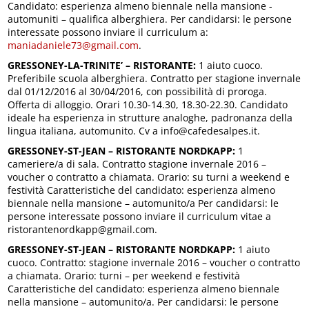
Candidato: esperienza almeno biennale nella mansione -
automuniti – qualifica alberghiera. Per candidarsi: le persone
interessate possono inviare il curriculum a:
maniadaniele73@gmail.com
.
GRESSONEY-LA-TRINITE’ – RISTORANTE:
1 aiuto cuoco.
Preferibile scuola alberghiera. Contratto per stagione invernale
dal 01/12/2016 al 30/04/2016, con possibilità di proroga.
Offerta di alloggio. Orari 10.30-14.30, 18.30-22.30. Candidato
ideale ha esperienza in strutture analoghe, padronanza della
lingua italiana, automunito. Cv a info@cafedesalpes.it.
GRESSONEY-ST-JEAN – RISTORANTE NORDKAPP:
1
cameriere/a di sala. Contratto stagione invernale 2016 –
voucher o contratto a chiamata. Orario: su turni a weekend e
festività Caratteristiche del candidato: esperienza almeno
biennale nella mansione – automunito/a Per candidarsi: le
persone interessate possono inviare il curriculum vitae a
ristorantenordkapp@gmail.com.
GRESSONEY-ST-JEAN – RISTORANTE NORDKAPP:
1 aiuto
cuoco. Contratto: stagione invernale 2016 – voucher o contratto
a chiamata. Orario: turni – per weekend e festività
Caratteristiche del candidato: esperienza almeno biennale
nella mansione – automunito/a. Per candidarsi: le persone