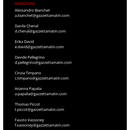
REDAZIONE
Alessandro Bianchet
a.bianchet@gazzettamatin.com
Danila Chenal
d.chenal@gazzettamatin.com
Erika David
e.david@gazzettamatin.com
Davide Pellegrino
d.pellegrino@gazzettamatin.com
Cinzia Timpano
c.timpano@gazzettamatin.com
Arianna Papalia
a.papalia@gazzettamatin.com
Thomas Piccot
t.piccot@gazzettamatin.com
Fausto Vassoney
f.vassoney@gazzettamatin.com