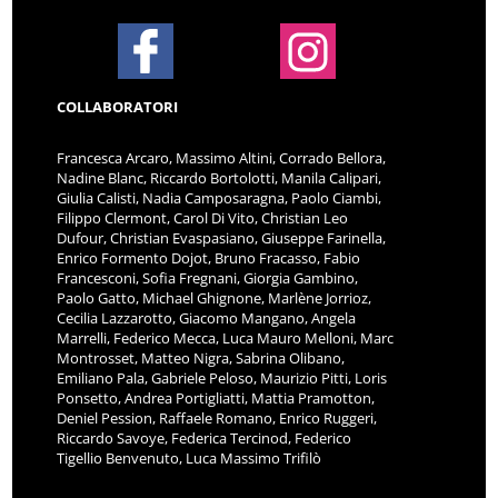
COLLABORATORI
Francesca Arcaro, Massimo Altini, Corrado Bellora,
Nadine Blanc, Riccardo Bortolotti, Manila Calipari,
Giulia Calisti, Nadia Camposaragna, Paolo Ciambi,
Filippo Clermont, Carol Di Vito, Christian Leo
Dufour, Christian Evaspasiano, Giuseppe Farinella,
Enrico Formento Dojot, Bruno Fracasso, Fabio
Francesconi, Sofia Fregnani, Giorgia Gambino,
Paolo Gatto, Michael Ghignone, Marlène Jorrioz,
Cecilia Lazzarotto, Giacomo Mangano, Angela
Marrelli, Federico Mecca, Luca Mauro Melloni, Marc
Montrosset, Matteo Nigra, Sabrina Olibano,
Emiliano Pala, Gabriele Peloso, Maurizio Pitti, Loris
Ponsetto, Andrea Portigliatti, Mattia Pramotton,
Deniel Pession, Raffaele Romano, Enrico Ruggeri,
Riccardo Savoye, Federica Tercinod, Federico
Tigellio Benvenuto, Luca Massimo Trifilò