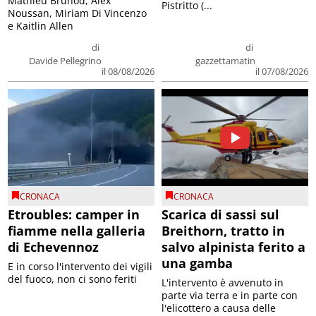
Mathieu Brunod, Alex
Pistritto (...
Noussan, Miriam Di Vincenzo
e Kaitlin Allen
di
di
Davide Pellegrino
gazzettamatin
il 08/08/2026
il 07/08/2026
CRONACA
CRONACA
Etroubles: camper in
Scarica di sassi sul
fiamme nella galleria
Breithorn, tratto in
di Echevennoz
salvo alpinista ferito a
una gamba
E in corso l'intervento dei vigili
del fuoco, non ci sono feriti
L'intervento è avvenuto in
parte via terra e in parte con
l'elicottero a causa delle