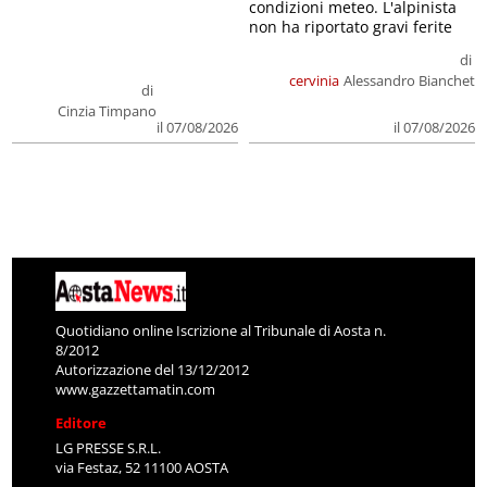
condizioni meteo. L'alpinista
non ha riportato gravi ferite
di
cervinia
Alessandro Bianchet
di
Cinzia Timpano
il 07/08/2026
il 07/08/2026
Quotidiano online Iscrizione al Tribunale di Aosta n.
8/2012
Autorizzazione del 13/12/2012
www.gazzettamatin.com
Editore
LG PRESSE S.R.L.
via Festaz, 52 11100 AOSTA