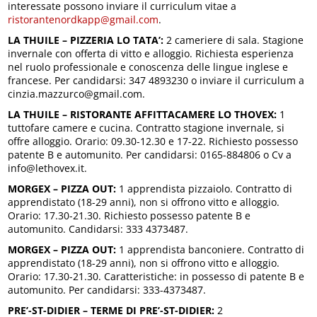
interessate possono inviare il curriculum vitae a
ristorantenordkapp@gmail.com
.
LA THUILE – PIZZERIA LO TATA’:
2 cameriere di sala. Stagione
invernale con offerta di vitto e alloggio. Richiesta esperienza
nel ruolo professionale e conoscenza delle lingue inglese e
francese. Per candidarsi: 347 4893230 o inviare il curriculum a
cinzia.mazzurco@gmail.com.
LA THUILE – RISTORANTE AFFITTACAMERE LO THOVEX:
1
tuttofare camere e cucina. Contratto stagione invernale, si
offre alloggio. Orario: 09.30-12.30 e 17-22. Richiesto possesso
patente B e automunito. Per candidarsi: 0165-884806 o Cv a
info@lethovex.it.
MORGEX – PIZZA OUT:
1 apprendista pizzaiolo. Contratto di
apprendistato (18-29 anni), non si offrono vitto e alloggio.
Orario: 17.30-21.30. Richiesto possesso patente B e
automunito. Candidarsi: 333 4373487.
MORGEX – PIZZA OUT:
1 apprendista banconiere. Contratto di
apprendistato (18-29 anni), non si offrono vitto e alloggio.
Orario: 17.30-21.30. Caratteristiche: in possesso di patente B e
automunito. Per candidarsi: 333-4373487.
PRE’-ST-DIDIER – TERME DI PRE’-ST-DIDIER:
2