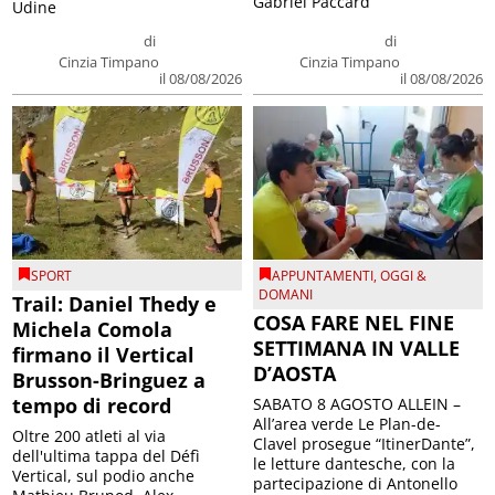
Gabriel Paccard
Udine
di
di
Cinzia Timpano
Cinzia Timpano
il 08/08/2026
il 08/08/2026
SPORT
APPUNTAMENTI
,
OGGI &
DOMANI
Trail: Daniel Thedy e
COSA FARE NEL FINE
Michela Comola
SETTIMANA IN VALLE
firmano il Vertical
D’AOSTA
Brusson-Bringuez a
tempo di record
SABATO 8 AGOSTO ALLEIN –
All’area verde Le Plan-de-
Oltre 200 atleti al via
Clavel prosegue “ItinerDante”,
dell'ultima tappa del Défì
le letture dantesche, con la
Vertical, sul podio anche
partecipazione di Antonello