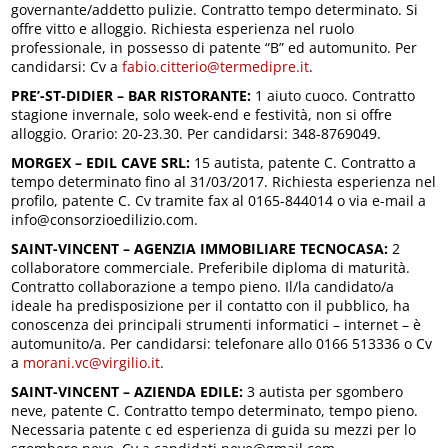
governante/addetto pulizie. Contratto tempo determinato. Si
offre vitto e alloggio. Richiesta esperienza nel ruolo
professionale, in possesso di patente “B” ed automunito. Per
candidarsi: Cv a
fabio.citterio@termedipre.it
.
PRE’-ST-DIDIER – BAR RISTORANTE:
1 aiuto cuoco. Contratto
stagione invernale, solo week-end e festività, non si offre
alloggio. Orario: 20-23.30. Per candidarsi: 348-8769049.
MORGEX – EDIL CAVE SRL:
15 autista, patente C. Contratto a
tempo determinato fino al 31/03/2017. Richiesta esperienza nel
profilo, patente C. Cv tramite fax al 0165-844014 o via e-mail a
info@consorzioedilizio.com.
SAINT-VINCENT – AGENZIA IMMOBILIARE TECNOCASA:
2
collaboratore commerciale.
Preferibile diploma di maturità.
Contratto collaborazione a tempo pieno. Il/la candidato/a
ideale ha predisposizione per il contatto con il pubblico, ha
conoscenza dei principali strumenti informatici – internet – è
automunito/a. Per candidarsi: telefonare allo 0166 513336 o Cv
a
morani.vc@virgilio.it
.
SAINT-VINCENT – AZIENDA EDILE:
3 autista per sgombero
neve, patente C. Contratto tempo determinato, tempo pieno.
Necessaria patente c ed esperienza di guida su mezzi per lo