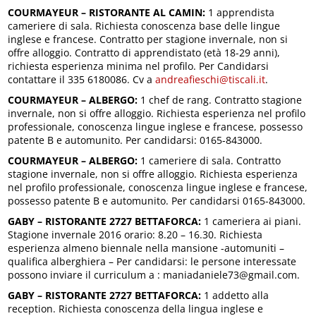
COURMAYEUR – RISTORANTE AL CAMIN:
1 apprendista
cameriere di sala.
Richiesta conoscenza base delle lingue
inglese e francese. Contratto per stagione invernale, non si
offre alloggio. Contratto di apprendistato (età 18-29 anni),
richiesta esperienza minima nel profilo. Per Candidarsi
contattare il 335 6180086. Cv a
andreafieschi@tiscali.it
.
COURMAYEUR – ALBERGO:
1 chef de rang. Contratto stagione
invernale, non si offre alloggio. Richiesta esperienza nel profilo
professionale, conoscenza lingue inglese e francese, possesso
patente B e automunito. Per candidarsi: 0165-843000.
COURMAYEUR –
ALBERGO:
1 cameriere di sala. Contratto
stagione invernale, non si offre alloggio. Richiesta esperienza
nel profilo professionale, conoscenza lingue inglese e francese,
possesso patente B e automunito. Per candidarsi 0165-843000.
GABY – RISTORANTE 2727 BETTAFORCA:
1 cameriera ai piani.
Stagione invernale 2016 orario: 8.20 – 16.30. Richiesta
esperienza almeno biennale nella mansione -automuniti –
qualifica alberghiera – Per candidarsi: le persone interessate
possono inviare il curriculum a : maniadaniele73@gmail.com.
GABY – RISTORANTE 2727 BETTAFORCA:
1 addetto alla
reception. Richiesta conoscenza della lingua inglese e