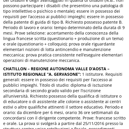
dei Disabili e degli Svantaggiati in qualità di disabili (N.B.: non
possono partecipare i disabili che presentino una patologia di
tipo intellettivo o psichico o mentale); essere in possesso dei
requisiti per l’accesso ai pubblici impieghi; essere in possesso
della patente di guida di tipo B. Richiesto possesso patente B.
Periodo di lavoro e orario: tempo determinato della durata di 9
mesi. Prove selezione: accertamento della conoscenza della
lingua francese scritta (questionario + produzione di un tema)
e orale (questionario + colloquio); prova orale riguardante
elementari nozioni di lotta antincendio e manutenzione
meccanica; prova pratica consistente nell’eseguire elementari
operazioni di manutenzione meccanica.
CHATILLON – REGIONE AUTONOMA VALLE D’AOSTA
–
ISTITUTO REGIONALE “A. GERVASONE”:
1 istitutore. Requisiti
generali: essere in possesso dei requisiti per l’accesso ai
pubblici impieghi. Titolo di studio: diploma di isctuzione
secondaria di secondo grado valido per l’iscrizione
all’università. Richiesto possesso della qualifica di istitutore o
di educatore o di assistente alle colonie o assistente ai centri
estivi o altre qualifiche attinenti il settore educativo. Periodo e
orario: da dicembre per 6 mesi, orario 36 ore settimanali da
concordarsi con il dirigente competente. Prove: francese scritto
e orale. La prova si svolgerà a partire dal 25/11/2016 presso la
struttura centro unico retribuzioni e fiscale, procedimenti