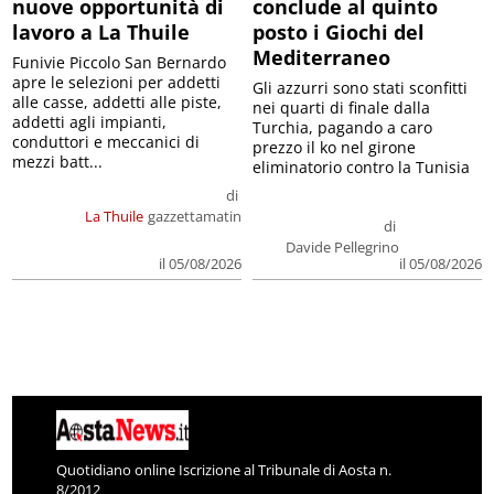
nuove opportunità di
conclude al quinto
lavoro a La Thuile
posto i Giochi del
Mediterraneo
Funivie Piccolo San Bernardo
apre le selezioni per addetti
Gli azzurri sono stati sconfitti
alle casse, addetti alle piste,
nei quarti di finale dalla
addetti agli impianti,
Turchia, pagando a caro
conduttori e meccanici di
prezzo il ko nel girone
mezzi batt...
eliminatorio contro la Tunisia
di
La Thuile
gazzettamatin
di
Davide Pellegrino
il 05/08/2026
il 05/08/2026
Quotidiano online Iscrizione al Tribunale di Aosta n.
8/2012