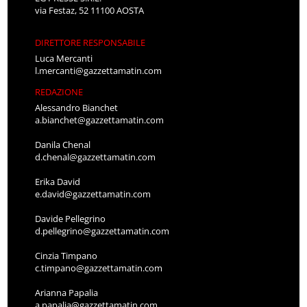
via Festaz, 52 11100 AOSTA
DIRETTORE RESPONSABILE
Luca Mercanti
l.mercanti@gazzettamatin.com
REDAZIONE
Alessandro Bianchet
a.bianchet@gazzettamatin.com
Danila Chenal
d.chenal@gazzettamatin.com
Erika David
e.david@gazzettamatin.com
Davide Pellegrino
d.pellegrino@gazzettamatin.com
Cinzia Timpano
c.timpano@gazzettamatin.com
Arianna Papalia
a.papalia@gazzettamatin.com