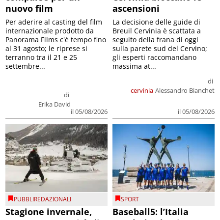
nuovo film
ascensioni
Per aderire al casting del film
La decisione delle guide di
internazionale prodotto da
Breuil Cervinia è scattata a
Panorama Films c'è tempo fino
seguito della frana di oggi
al 31 agosto; le riprese si
sulla parete sud del Cervino;
terranno tra il 21 e 25
gli esperti raccomandano
settembre...
massima at...
di
cervinia
Alessandro Bianchet
di
Erika David
il 05/08/2026
il 05/08/2026
PUBBLIREDAZIONALI
SPORT
Stagione invernale,
Baseball5: l’Italia