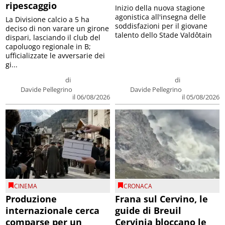
ripescaggio
Inizio della nuova stagione
agonistica all'insegna delle
La Divisione calcio a 5 ha
soddisfazioni per il giovane
deciso di non varare un girone
talento dello Stade Valdôtain
dispari, lasciando il club del
capoluogo regionale in B;
ufficializzate le avversarie dei
gi...
di
di
Davide Pellegrino
Davide Pellegrino
il 06/08/2026
il 05/08/2026
CINEMA
CRONACA
Produzione
Frana sul Cervino, le
internazionale cerca
guide di Breuil
comparse per un
Cervinia bloccano le