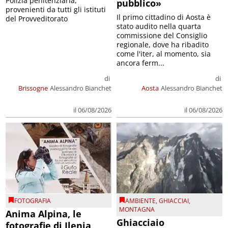
Polizia penitenziaria,
pubblico»
provenienti da tutti gli istituti
Il primo cittadino di Aosta è
del Provveditorato
stato audito nella quarta
commissione del Consiglio
regionale, dove ha ribadito
come l'iter, al momento, sia
ancora ferm...
di
di
Brissogne
Alessandro Bianchet
Aosta
Alessandro Bianchet
il 06/08/2026
il 06/08/2026
FOTOGRAFIA
AMBIENTE
,
GHIACCIAI
,
MONTAGNA
Anima Alpina, le
Ghiacciaio
fotografie di Ilenia