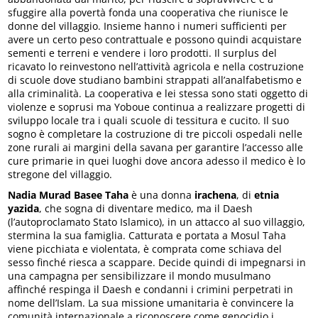
sfuggire alla povertà fonda una cooperativa che riunisce le
donne del villaggio. Insieme hanno i numeri sufficienti per
avere un certo peso contrattuale e possono quindi acquistare
sementi e terreni e vendere i loro prodotti. Il surplus del
ricavato lo reinvestono nell’attività agricola e nella costruzione
di scuole dove studiano bambini strappati all’analfabetismo e
alla criminalità. La cooperativa e lei stessa sono stati oggetto di
violenze e soprusi ma Yoboue continua a realizzare progetti di
sviluppo locale tra i quali scuole di tessitura e cucito. Il suo
sogno è completare la costruzione di tre piccoli ospedali nelle
zone rurali ai margini della savana per garantire l’accesso alle
cure primarie in quei luoghi dove ancora adesso il medico è lo
stregone del villaggio.
Nadia Murad Basee Taha
è una donna
irachena
, di
etnia
yazida
, che sogna di diventare medico, ma il Daesh
(l’autoproclamato Stato Islamico), in un attacco al suo villaggio,
stermina la sua famiglia. Catturata e portata a Mosul Taha
viene picchiata e violentata, è comprata come schiava del
sesso finché riesca a scappare. Decide quindi di impegnarsi in
una campagna per sensibilizzare il mondo musulmano
affinché respinga il Daesh e condanni i crimini perpetrati in
nome dell’Islam. La sua missione umanitaria è convincere la
comunità internazionale a riconoscere come genocidio i