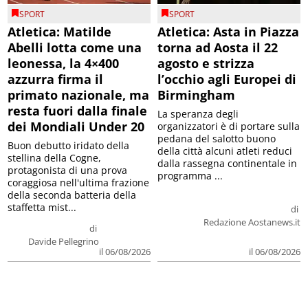
SPORT
SPORT
Atletica: Matilde
Atletica: Asta in Piazza
Abelli lotta come una
torna ad Aosta il 22
leonessa, la 4×400
agosto e strizza
azzurra firma il
l’occhio agli Europei di
primato nazionale, ma
Birmingham
resta fuori dalla finale
La speranza degli
dei Mondiali Under 20
organizzatori è di portare sulla
pedana del salotto buono
Buon debutto iridato della
della città alcuni atleti reduci
stellina della Cogne,
dalla rassegna continentale in
protagonista di una prova
programma ...
coraggiosa nell'ultima frazione
della seconda batteria della
staffetta mist...
di
Redazione Aostanews.it
di
Davide Pellegrino
il 06/08/2026
il 06/08/2026