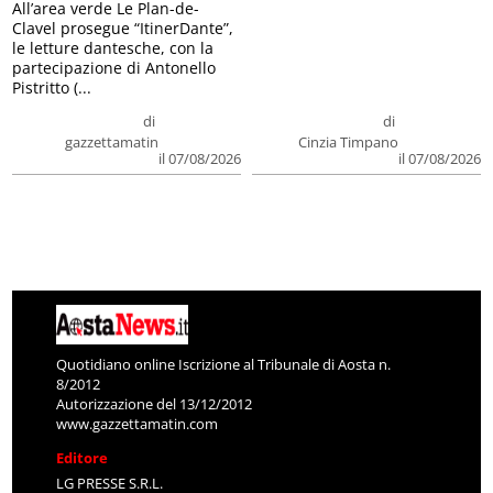
All’area verde Le Plan-de-
Clavel prosegue “ItinerDante”,
le letture dantesche, con la
partecipazione di Antonello
Pistritto (...
di
di
gazzettamatin
Cinzia Timpano
il 07/08/2026
il 07/08/2026
Quotidiano online Iscrizione al Tribunale di Aosta n.
8/2012
Autorizzazione del 13/12/2012
www.gazzettamatin.com
Editore
LG PRESSE S.R.L.