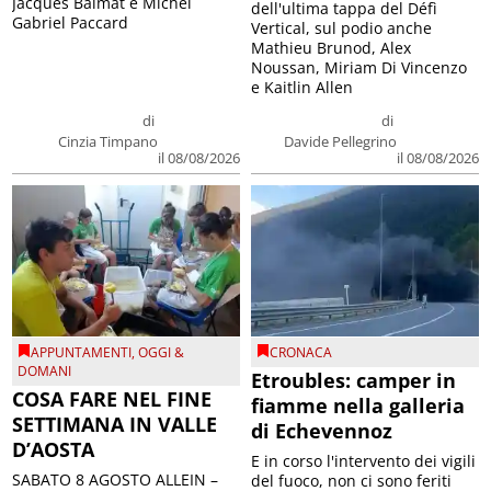
Jacques Balmat e Michel
dell'ultima tappa del Défì
Gabriel Paccard
Vertical, sul podio anche
Mathieu Brunod, Alex
Noussan, Miriam Di Vincenzo
e Kaitlin Allen
di
di
Cinzia Timpano
Davide Pellegrino
il 08/08/2026
il 08/08/2026
APPUNTAMENTI
,
OGGI &
CRONACA
DOMANI
Etroubles: camper in
COSA FARE NEL FINE
fiamme nella galleria
SETTIMANA IN VALLE
di Echevennoz
D’AOSTA
E in corso l'intervento dei vigili
SABATO 8 AGOSTO ALLEIN –
del fuoco, non ci sono feriti