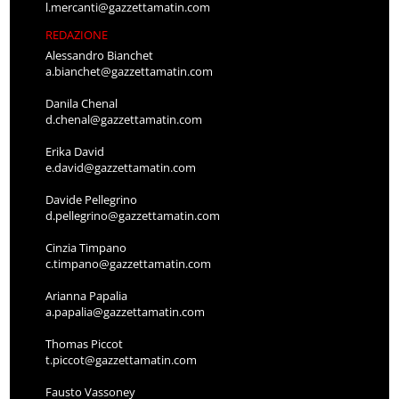
l.mercanti@gazzettamatin.com
REDAZIONE
Alessandro Bianchet
a.bianchet@gazzettamatin.com
Danila Chenal
d.chenal@gazzettamatin.com
Erika David
e.david@gazzettamatin.com
Davide Pellegrino
d.pellegrino@gazzettamatin.com
Cinzia Timpano
c.timpano@gazzettamatin.com
Arianna Papalia
a.papalia@gazzettamatin.com
Thomas Piccot
t.piccot@gazzettamatin.com
Fausto Vassoney