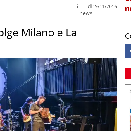
di
il
19/11/2016
n
news
olge Milano e La
C