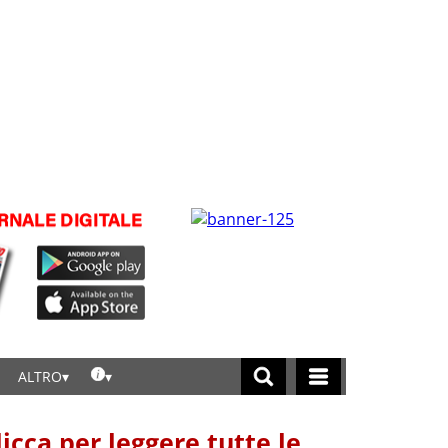
ALTRO
licca per leggere tutte le