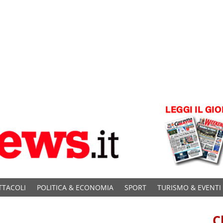
TTACOLI
POLITICA & ECONOMIA
SPORT
TURISMO & EVENTI
C