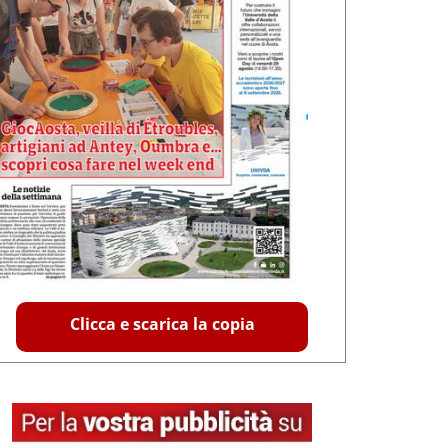
Clicca e scarica la copia