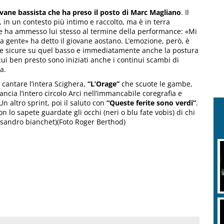
vane bassista che ha preso il posto di Marc Magliano
. Il
 in un contesto più intimo e raccolto, ma è in terra
e ha ammesso lui stesso al termine della performance: «Mi
la gente» ha detto il giovane aostano. L’emozione, però, è
ere sicure su quel basso e immediatamente anche la postura
 cui ben presto sono iniziati anche i continui scambi di
a.
 cantare l’intera Scighera,
“L’Orage”
che scuote le gambe,
ancia l’intero circolo Arci nell’immancabile coregrafia e
 Un altro sprint, poi il saluto con
“Queste ferite sono verdi”
.
n lo sapete guardate gli occhi (neri o blu fate vobis) di chi
lessandro bianchet)(Foto Roger Berthod)