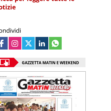
otizie
ondividi
GAZZETTA MATIN E WEEKEND