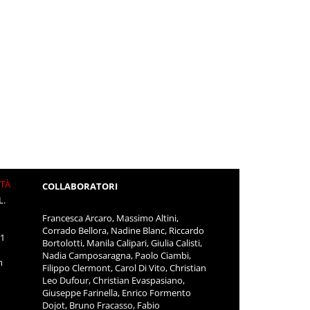
ITÀ
COLLABORATORI
L.
Francesca Arcaro, Massimo Altini,
Corrado Bellora, Nadine Blanc, Riccardo
11
Bortolotti, Manila Calipari, Giulia Calisti,
Nadia Camposaragna, Paolo Ciambi,
m
Filippo Clermont, Carol Di Vito, Christian
Leo Dufour, Christian Evaspasiano,
Giuseppe Farinella, Enrico Formento
Dojot, Bruno Fracasso, Fabio