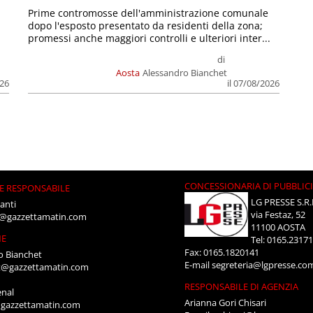
Prime contromosse dell'amministrazione comunale
dopo l'esposto presentato da residenti della zona;
promessi anche maggiori controlli e ulteriori inter...
di
Aosta
Alessandro Bianchet
026
il 07/08/2026
CONCESSIONARIA DI PUBBLIC
E RESPONSABILE
LG PRESSE S.R.
anti
via Festaz, 52
i@gazzettamatin.com
11100 AOSTA
NE
Tel: 0165.2317
Fax: 0165.1820141
o Bianchet
E-mail
segreteria@lgpresse.co
t@gazzettamatin.com
RESPONSABILE DI AGENZIA
enal
Arianna Gori Chisari
gazzettamatin.com