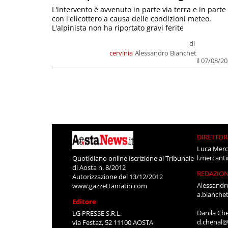
L'intervento è avvenuto in parte via terra e in parte
con l'elicottero a causa delle condizioni meteo.
L'alpinista non ha riportato gravi ferite
di
cervinia
Alessandro Bianchet
il 07/08/2
DIRETTOR
Luca Merc
l.mercant
Quotidiano online Iscrizione al Tribunale
di Aosta n. 8/2012
REDAZIO
Autorizzazione del 13/12/2012
Alessandr
www.gazzettamatin.com
a.bianche
Editore
Danila Ch
LG PRESSE S.R.L.
d.chenal@
via Festaz, 52 11100 AOSTA