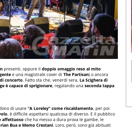
an
presenti, oppure il
doppio omaggio reso al mito
ggente
e una magistrale cover di
The Partisan
) o ancora
 di concerto
. Fatto sta che, venerdì sera,
La Scighera di
age è capace di sprigionare
, regalando una
seconda tappa
dono di usare
“A Loreley” come riscaldamento
, per poi
volo
, è difficile aspettarsi qualcosa di diverso. E il pubblico
e affettuoso
che ha messo a dura prova le gambe, le
orian Bua e Memo Crestani
. Loro, però, sono già abituati