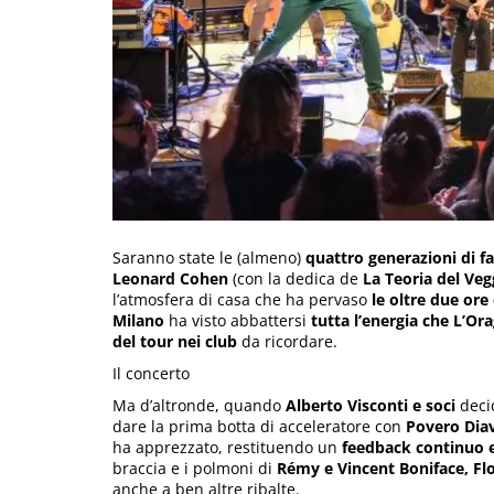
Saranno state le (almeno)
quattro generazioni di f
Leonard Cohen
(con la dedica de
La Teoria del Ve
l’atmosfera di casa che ha pervaso
le
oltre due ore
Milano
ha visto abbattersi
tutta l’energia che L’Or
del tour nei club
da ricordare.
Il concerto
Ma d’altronde, quando
Alberto Visconti e soci
deci
dare la prima botta di acceleratore con
Povero Dia
ha apprezzato, restituendo un
feedback continuo 
braccia e i polmoni di
Rémy e Vincent Boniface, Fl
anche a ben altre ribalte.