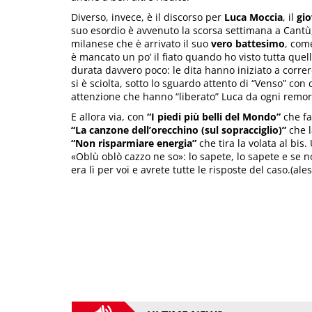
Diverso, invece, è il discorso per
Luca Moccia
, il
gio
suo esordio è avvenuto la scorsa settimana a Cantù,
milanese che è arrivato il suo
vero battesimo
, com
è mancato un po’ il fiato quando ho visto tutta quel
durata davvero poco: le dita hanno iniziato a corr
si è sciolta, sotto lo sguardo attento di “Venso” con
attenzione che hanno “liberato” Luca da ogni remor
E allora via, con
“I piedi più belli del Mondo”
che fa
“La canzone dell’orecchino (sul sopracciglio)”
che l
“Non risparmiare energia”
che tira la volata al bis.
«Oblù oblò cazzo ne so»: lo sapete, lo sapete e se no
era lì per voi e avrete tutte le risposte del caso.(a