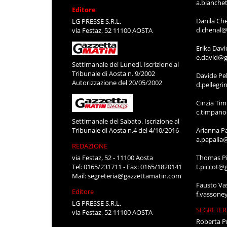
a.bianche
Editore
Danila Ch
LG PRESSE S.R.L.
d.chenal@
via Festaz, 52 11100 AOSTA
Erika Davi
e.david@g
Settimanale del Lunedì. Iscrizione al
Tribunale di Aosta n. 9/2002
Davide Pel
Autorizzazione del 20/05/2002
d.pellegr
Cinzia Ti
c.timpan
Settimanale del Sabato. Iscrizione al
Tribunale di Aosta n.4 del 4/10/2016
Arianna P
a.papalia
REDAZIONE
via Festaz, 52 - 11100 Aosta
Thomas Pi
Tel: 0165/231711 - Fax: 0165/1820141
t.piccot@
Mail:
segreteria@gazzettamatin.com
Fausto Va
Editore
f.vassone
LG PRESSE S.R.L.
SEGRETER
via Festaz, 52 11100 AOSTA
Roberta P