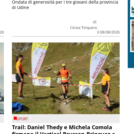
Ondata di generosità per i tre giovani della provincia
r
di Udine
di
Cinzia Timpano
026
il 08/08/2026
SPORT
Trail: Daniel Thedy e Michela Comola
firmano il Vertical Brusson-Bringuez a