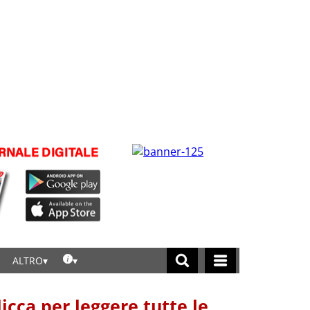
ALTRO
licca per leggere tutte le