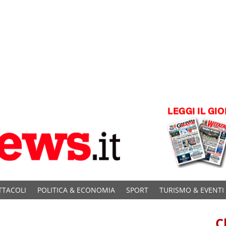
TTACOLI
POLITICA & ECONOMIA
SPORT
TURISMO & EVENTI
C