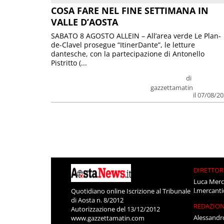
COSA FARE NEL FINE SETTIMANA IN
VALLE D’AOSTA
SABATO 8 AGOSTO ALLEIN – All’area verde Le Plan-
de-Clavel prosegue “ItinerDante”, le letture
dantesche, con la partecipazione di Antonello
Pistritto (...
di
gazzettamatin
il 07/08/2
DIRETTOR
Luca Merc
l.mercant
Quotidiano online Iscrizione al Tribunale
di Aosta n. 8/2012
REDAZIO
Autorizzazione del 13/12/2012
Alessandr
www.gazzettamatin.com