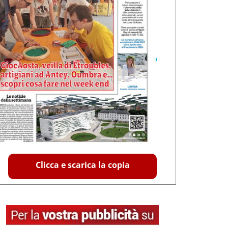
Clicca e scarica la copia