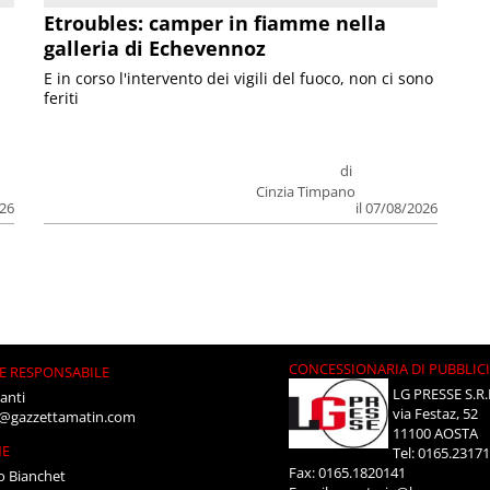
Etroubles: camper in fiamme nella
galleria di Echevennoz
E in corso l'intervento dei vigili del fuoco, non ci sono
feriti
di
Cinzia Timpano
026
il 07/08/2026
CONCESSIONARIA DI PUBBLIC
E RESPONSABILE
LG PRESSE S.R.
anti
via Festaz, 52
i@gazzettamatin.com
11100 AOSTA
NE
Tel: 0165.2317
Fax: 0165.1820141
o Bianchet