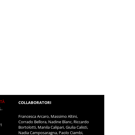
ITÀ
COLLABORATORI
L.
Francesca Arcaro, Massimo Altini,
Corrado Bellora, Nadine Blanc, Riccardo
11
Bortolotti, Manila Calipari, Giulia Calisti,
Nadia Camposaragna, Paolo Ciambi,