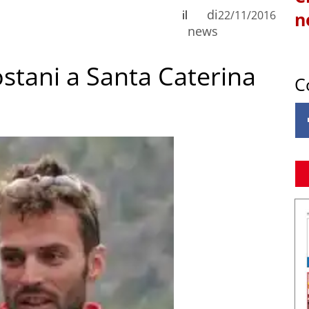
di
il
22/11/2016
n
news
stani a Santa Caterina
C