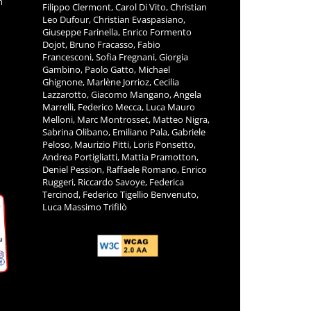
m
Filippo Clermont, Carol Di Vito, Christian
Leo Dufour, Christian Evaspasiano,
Giuseppe Farinella, Enrico Formento
Dojot, Bruno Fracasso, Fabio
Francesconi, Sofia Fregnani, Giorgia
Gambino, Paolo Gatto, Michael
Ghignone, Marlène Jorrioz, Cecilia
Lazzarotto, Giacomo Mangano, Angela
Marrelli, Federico Mecca, Luca Mauro
Melloni, Marc Montrosset, Matteo Nigra,
Sabrina Olibano, Emiliano Pala, Gabriele
Peloso, Maurizio Pitti, Loris Ponsetto,
Andrea Portigliatti, Mattia Pramotton,
Deniel Pession, Raffaele Romano, Enrico
Ruggeri, Riccardo Savoye, Federica
Tercinod, Federico Tigellio Benvenuto,
Luca Massimo Trifilò