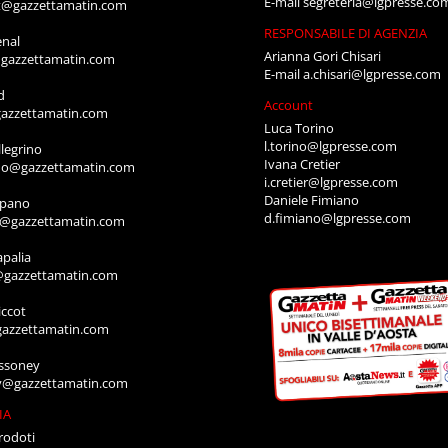
E-mail
segreteria@lgpresse.co
t@gazzettamatin.com
RESPONSABILE DI AGENZIA
enal
Arianna Gori Chisari
gazzettamatin.com
E-mail
a.chisari@lgpresse.com
d
Account
azzettamatin.com
Luca Torino
l.torino@lgpresse.com
legrino
Ivana Cretier
ino@gazzettamatin.com
i.cretier@lgpresse.com
Daniele Fimiano
mpano
d.fimiano@lgpresse.com
o@gazzettamatin.com
apalia
@gazzettamatin.com
ccot
gazzettamatin.com
ssoney
y@gazzettamatin.com
IA
rodoti