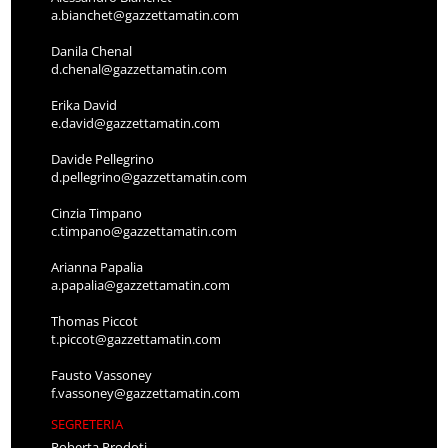
a.bianchet@gazzettamatin.com
Danila Chenal
d.chenal@gazzettamatin.com
Erika David
e.david@gazzettamatin.com
Davide Pellegrino
d.pellegrino@gazzettamatin.com
Cinzia Timpano
c.timpano@gazzettamatin.com
Arianna Papalia
a.papalia@gazzettamatin.com
Thomas Piccot
t.piccot@gazzettamatin.com
Fausto Vassoney
f.vassoney@gazzettamatin.com
SEGRETERIA
Roberta Prodoti