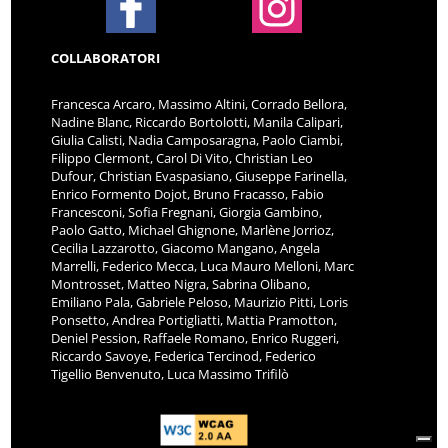
COLLABORATORI
Francesca Arcaro, Massimo Altini, Corrado Bellora,
Nadine Blanc, Riccardo Bortolotti, Manila Calipari,
Giulia Calisti, Nadia Camposaragna, Paolo Ciambi,
Filippo Clermont, Carol Di Vito, Christian Leo
Dufour, Christian Evaspasiano, Giuseppe Farinella,
Enrico Formento Dojot, Bruno Fracasso, Fabio
Francesconi, Sofia Fregnani, Giorgia Gambino,
Paolo Gatto, Michael Ghignone, Marlène Jorrioz,
Cecilia Lazzarotto, Giacomo Mangano, Angela
Marrelli, Federico Mecca, Luca Mauro Melloni, Marc
Montrosset, Matteo Nigra, Sabrina Olibano,
Emiliano Pala, Gabriele Peloso, Maurizio Pitti, Loris
Ponsetto, Andrea Portigliatti, Mattia Pramotton,
Deniel Pession, Raffaele Romano, Enrico Ruggeri,
Riccardo Savoye, Federica Tercinod, Federico
Tigellio Benvenuto, Luca Massimo Trifilò