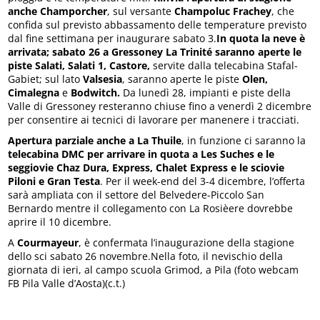
anche Champorcher
, sul versante
Champoluc Frachey
, che
confida sul previsto abbassamento delle temperature previsto
dal fine settimana per inaugurare sabato 3.
In quota la neve è
arrivata; sabato 26 a Gressoney La Trinité saranno aperte le
piste Salati, Salati 1, Castore,
servite dalla telecabina Stafal-
Gabiet; sul lato
Valsesia
, saranno aperte le piste
Olen,
Cimalegna
e
Bodwitch.
Da lunedì 28, impianti e piste della
Valle di Gressoney resteranno chiuse fino a venerdì 2 dicembre
per consentire ai tecnici di lavorare per manenere i tracciati.
Apertura parziale anche a La Thuile
, in funzione ci saranno la
telecabina DMC per arrivare in quota a Les Suches e le
seggiovie Chaz Dura, Express, Chalet Express e le sciovie
Piloni e Gran Testa
. Per il week-end del 3-4 dicembre, l’offerta
sarà ampliata con il settore del Belvedere-Piccolo San
Bernardo mentre il collegamento con La Rosièere dovrebbe
aprire il 10 dicembre.
A
Courmayeur
, è confermata l’inaugurazione della stagione
dello sci sabato 26 novembre.Nella foto, il nevischio della
giornata di ieri, al campo scuola Grimod, a Pila (foto webcam
FB Pila Valle d’Aosta)(c.t.)