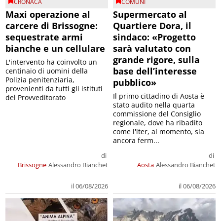
CRONACA
COMUNI
Maxi operazione al
Supermercato al
carcere di Brissogne:
Quartiere Dora, il
sequestrate armi
sindaco: «Progetto
bianche e un cellulare
sarà valutato con
grande rigore, sulla
L'intervento ha coinvolto un
base dell’interesse
centinaio di uomini della
Polizia penitenziaria,
pubblico»
provenienti da tutti gli istituti
Il primo cittadino di Aosta è
del Provveditorato
stato audito nella quarta
commissione del Consiglio
regionale, dove ha ribadito
come l'iter, al momento, sia
ancora ferm...
di
di
Brissogne
Alessandro Bianchet
Aosta
Alessandro Bianchet
il 06/08/2026
il 06/08/2026