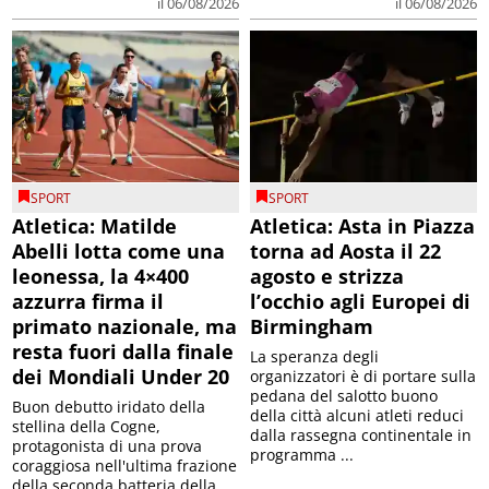
il 06/08/2026
il 06/08/2026
SPORT
SPORT
Atletica: Matilde
Atletica: Asta in Piazza
Abelli lotta come una
torna ad Aosta il 22
leonessa, la 4×400
agosto e strizza
azzurra firma il
l’occhio agli Europei di
primato nazionale, ma
Birmingham
resta fuori dalla finale
La speranza degli
dei Mondiali Under 20
organizzatori è di portare sulla
pedana del salotto buono
Buon debutto iridato della
della città alcuni atleti reduci
stellina della Cogne,
dalla rassegna continentale in
protagonista di una prova
programma ...
coraggiosa nell'ultima frazione
della seconda batteria della