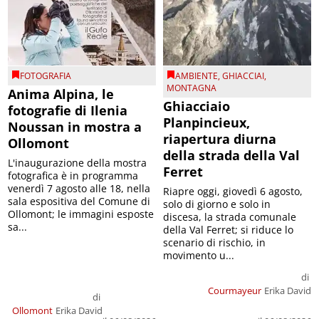
FOTOGRAFIA
AMBIENTE
,
GHIACCIAI
,
MONTAGNA
Anima Alpina, le
Ghiacciaio
fotografie di Ilenia
Planpincieux,
Noussan in mostra a
riapertura diurna
Ollomont
della strada della Val
L'inaugurazione della mostra
Ferret
fotografica è in programma
venerdì 7 agosto alle 18, nella
Riapre oggi, giovedì 6 agosto,
sala espositiva del Comune di
solo di giorno e solo in
Ollomont; le immagini esposte
discesa, la strada comunale
sa...
della Val Ferret; si riduce lo
scenario di rischio, in
movimento u...
di
Courmayeur
Erika David
di
Ollomont
Erika David