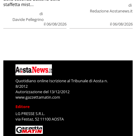
staffetta mist...
di
Redazione Aostanews.it
di
Davide Pellegrino
il 06/08/2026
il 06/08/2026
Quotidiano online Iscrizione al Tribunale di Aosta n.
8/2012
Autorizzazione del 13/12/2012
www.gazzettamatin.com
Editore
LG PRESSE S.R.L.
via Festaz, 52 11100 AOSTA