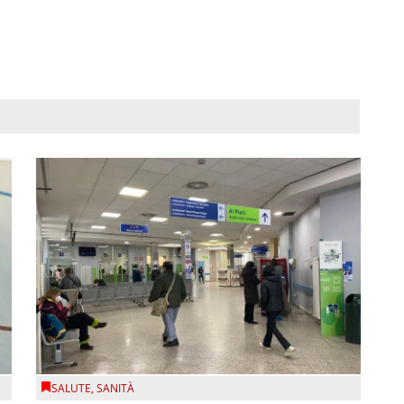
SALUTE
,
SANITÀ