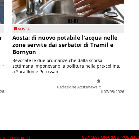
AOSTA
n
Aosta: di nuovo potabile l’acqua nelle
zone servite dai serbatoi di Tramil e
Bornyon
Revocate le due ordinanze che dalla scorsa
...
settimana imponevano la bollitura nella pre-collina,
a Saraillon e Porossan
di
Redazione Aostanews.it
026
il 07/08/2026
CONCESSIONARIA DI PUBBLIC
E RESPONSABILE