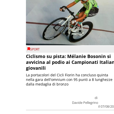
SPORT
Ciclismo su pista: Mélanie Bosonin si
avvicina al podio ai Campionati Italia
giovanili
La portacolori del Cicli Fiorin ha concluso quinta
nella gara dell'omnium con 95 punti a 8 lunghezze
dalla medaglia di bronzo
di
Davide Pellegrino
il 07/08/2