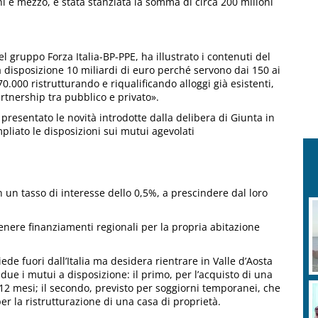
nni e mezzo, è stata stanziata la somma di circa 200 milioni
el gruppo Forza Italia-BP-PPE, ha illustrato i contenuti del
 disposizione 10 miliardi di euro perché servono dai 150 ai
0.000 ristrutturando e riqualificando alloggi già esistenti,
rtnership tra pubblico e privato».
presentato le novità introdotte dalla delibera di Giunta in
pliato le disposizioni sui mutui agevolati
 un tasso di interesse dello 0,5%, a prescindere dal loro
ttenere finanziamenti regionali per la propria abitazione
risiede fuori dall’Italia ma desidera rientrare in Valle d’Aosta
due i mutui a disposizione: il primo, per l’acquisto di una
o 12 mesi; il secondo, previsto per soggiorni temporanei, che
er la ristrutturazione di una casa di proprietà.