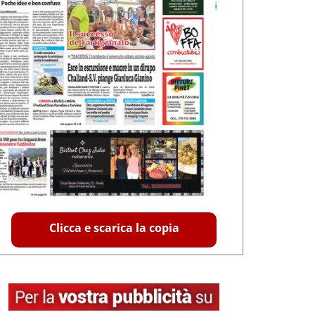
Clicca e scarica la copia