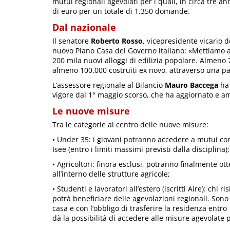
mutui regionali agevolati per i quali, in circa tre a
di euro per un totale di 1.350 domande.
Dal nazionale
Il senatore
Roberto Rosso
, vicepresidente vicario d
nuovo Piano Casa del Governo italiano: «Mettiamo a
200 mila nuovi alloggi di edilizia popolare. Almeno 7
almeno 100.000 costruiti ex novo, attraverso una pa
L’assessore regionale al Bilancio
Mauro Baccega
ha 
vigore dal 1° maggio scorso, che ha aggiornato e am
Le nuove misure
Tra le categorie al centro delle nuove misure:
• Under 35: i giovani potranno accedere a mutui con
Isee (entro i limiti massimi previsti dalla disciplina);
• Agricoltori: finora esclusi, potranno finalmente o
all’interno delle strutture agricole;
• Studenti e lavoratori all’estero (iscritti Aire): chi 
potrà beneficiare delle agevolazioni regionali. Sono 
casa e con l’obbligo di trasferire la residenza entr
dà la possibilità di accedere alle misure agevolate p