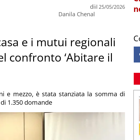
di
il
25/05/2026
n
Danila Chenal
C
 casa e i mutui regionali
l confronto ‘Abitare il
anni e mezzo, è stata stanziata la somma di
le di 1.350 domande