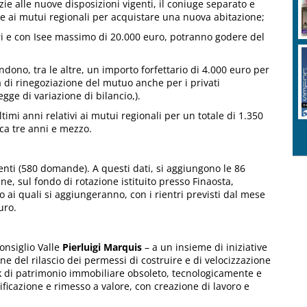
ie alle nuove disposizioni vigenti, il coniuge separato e
e ai mutui regionali per acquistare una nuova abitazione;
inori e con Isee massimo di 20.000 euro, potranno godere del
dono, tra le altre, un importo forfettario di 4.000 euro per
ità di rinegoziazione del mutuo anche per i privati
egge di variazione di bilancio,).
timi anni relativi ai mutui regionali per un totale di 1.350
rca tre anni e mezzo.
enti (580 domande). A questi dati, si aggiungono le 86
, sul fondo di rotazione istituito presso Finaosta,
o ai quali si aggiungeranno, con i rientri previsti dal mese
uro.
onsiglio Valle
Pierluigi Marquis
– a un insieme di iniziative
one del rilascio dei permessi di costruire e di velocizzazione
k di patrimonio immobiliare obsoleto, tecnologicamente e
ficazione e rimesso a valore, con creazione di lavoro e