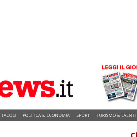
TTACOLI
POLITICA & ECONOMIA
SPORT
TURISMO & EVENTI
C