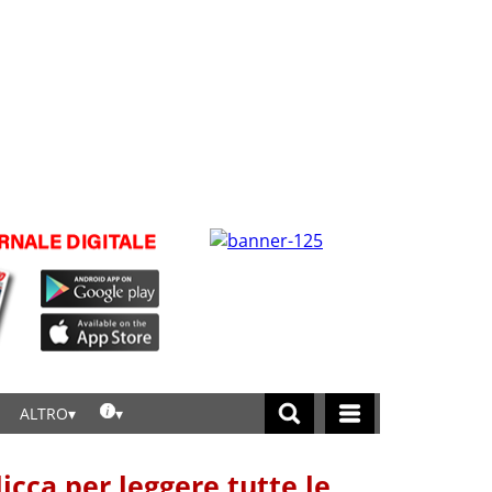
ALTRO
licca per leggere tutte le