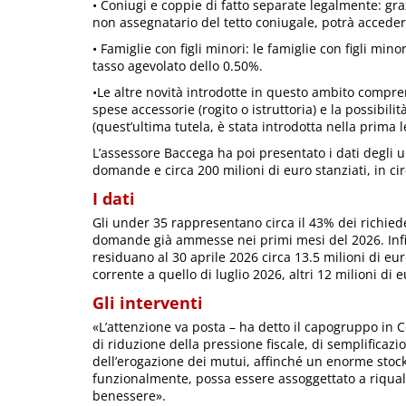
• Coniugi e coppie di fatto separate legalmente: graz
non assegnatario del tetto coniugale, potrà acceder
• Famiglie con figli minori: le famiglie con figli m
tasso agevolato dello 0.50%.
•Le altre novità introdotte in questo ambito compren
spese accessorie (rogito o istruttoria) e la possibil
(quest’ultima tutela, è stata introdotta nella prima l
L’assessore Baccega ha poi presentato i dati degli ul
domande e circa 200 milioni di euro stanziati, in ci
I dati
Gli under 35 rappresentano circa il 43% dei richied
domande già ammesse nei primi mesi del 2026. Infine
residuano al 30 aprile 2026 circa 13.5 milioni di eur
corrente a quello di luglio 2026, altri 12 milioni di e
Gli interventi
«L’attenzione va posta – ha detto il capogruppo in C
di riduzione della pressione fiscale, di semplificazi
dell’erogazione dei mutui, affinché un enorme stoc
funzionalmente, possa essere assoggettato a riquali
benessere».