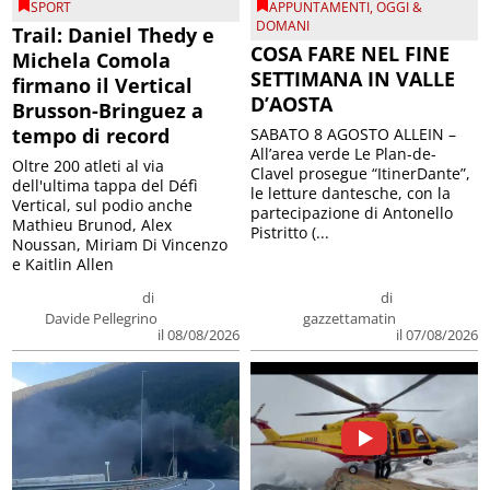
SPORT
APPUNTAMENTI
,
OGGI &
DOMANI
Trail: Daniel Thedy e
COSA FARE NEL FINE
Michela Comola
SETTIMANA IN VALLE
firmano il Vertical
D’AOSTA
Brusson-Bringuez a
tempo di record
SABATO 8 AGOSTO ALLEIN –
All’area verde Le Plan-de-
Oltre 200 atleti al via
Clavel prosegue “ItinerDante”,
dell'ultima tappa del Défì
le letture dantesche, con la
Vertical, sul podio anche
partecipazione di Antonello
Mathieu Brunod, Alex
Pistritto (...
Noussan, Miriam Di Vincenzo
e Kaitlin Allen
di
di
Davide Pellegrino
gazzettamatin
il 08/08/2026
il 07/08/2026