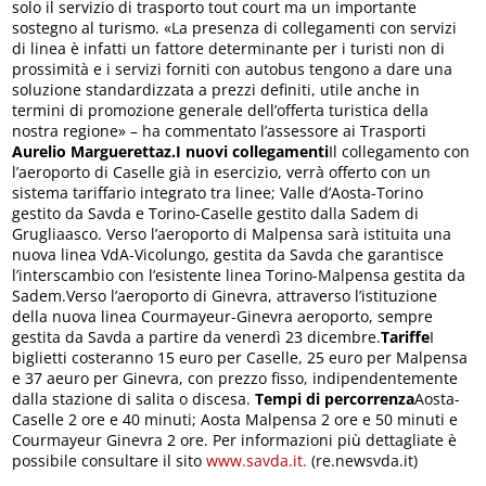
solo il servizio di trasporto tout court ma un importante
sostegno al turismo. «La presenza di collegamenti con servizi
di linea è infatti un fattore determinante per i turisti non di
prossimità e i servizi forniti con autobus tengono a dare una
soluzione standardizzata a prezzi definiti, utile anche in
termini di promozione generale dell’offerta turistica della
nostra regione» – ha commentato l’assessore ai Trasporti
Aurelio Marguerettaz.
I nuovi collegamenti
Il collegamento con
l’aeroporto di Caselle già in esercizio, verrà offerto con un
sistema tariffario integrato tra linee; Valle d’Aosta-Torino
gestito da Savda e Torino-Caselle gestito dalla Sadem di
Grugliaasco. Verso l’aeroporto di Malpensa sarà istituita una
nuova linea VdA-Vicolungo, gestita da Savda che garantisce
l’interscambio con l’esistente linea Torino-Malpensa gestita da
Sadem.Verso l’aeroporto di Ginevra, attraverso l’istituzione
della nuova linea Courmayeur-Ginevra aeroporto, sempre
gestita da Savda a partire da venerdì 23 dicembre.
Tariffe
I
biglietti costeranno 15 euro per Caselle, 25 euro per Malpensa
e 37 aeuro per Ginevra, con prezzo fisso, indipendentemente
dalla stazione di salita o discesa.
Tempi di percorrenza
Aosta-
Caselle 2 ore e 40 minuti; Aosta Malpensa 2 ore e 50 minuti e
Courmayeur Ginevra 2 ore. Per informazioni più dettagliate è
possibile consultare il sito
www.savda.it.
(re.newsvda.it)