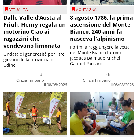
ATTUALITA'
MONTAGNA
Dalle Valle d’Aosta al
8 agosto 1786, la prima
Friuli: Henry regala un
ascensione del Monte
motorino Ciao ai
Bianco: 240 anni fa
ragazzini che
nasceva l’alpinismo
vendevano limonata
I primi a raggiungere la vetta
del Monte Bianco furono
Ondata di generosità per i tre
Jacques Balmat e Michel
giovani della provincia di
Gabriel Paccard
Udine
di
di
Cinzia Timpano
Cinzia Timpano
il 08/08/2026
il 08/08/2026