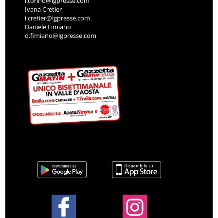
l.torino@lgpresse.com
Ivana Cretier
i.cretier@lgpresse.com
Daniele Fimiano
d.fimiano@lgpresse.com