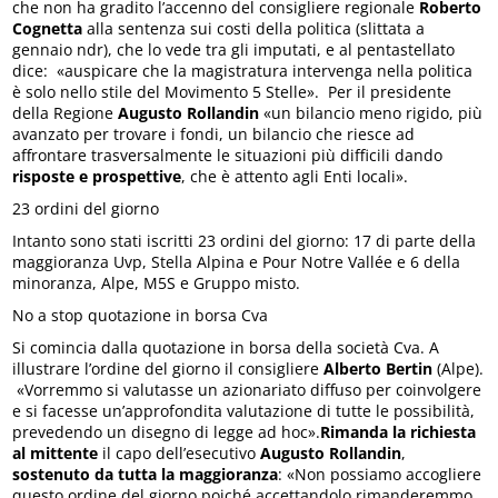
che non ha gradito l’accenno del consigliere regionale
Roberto
Cognetta
alla sentenza sui costi della politica (slittata a
gennaio ndr), che lo vede tra gli imputati, e al pentastellato
dice: «auspicare che la magistratura intervenga nella politica
è solo nello stile del Movimento 5 Stelle». Per il presidente
della Regione
Augusto Rollandin
«un bilancio meno rigido, più
avanzato per trovare i fondi, un bilancio che riesce ad
affrontare trasversalmente le situazioni più difficili dando
risposte e prospettive
, che è attento agli Enti locali».
23 ordini del giorno
Intanto sono stati iscritti 23 ordini del giorno: 17 di parte della
maggioranza Uvp, Stella Alpina e Pour Notre Vallée e 6 della
minoranza, Alpe, M5S e Gruppo misto.
No a stop quotazione in borsa Cva
Si comincia dalla quotazione in borsa della società Cva. A
illustrare l’ordine del giorno il consigliere
Alberto Bertin
(Alpe).
«Vorremmo si valutasse un azionariato diffuso per coinvolgere
e si facesse un’approfondita valutazione di tutte le possibilità,
prevedendo un disegno di legge ad hoc».
Rimanda la richiesta
al mittente
il capo dell’esecutivo
Augusto Rollandin
,
sostenuto da tutta la maggioranza
: «Non possiamo accogliere
questo ordine del giorno poiché accettandolo rimanderemmo