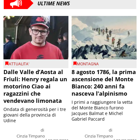
ULTIME NEWS
ATTUALITA'
MONTAGNA
Dalle Valle d’Aosta al
8 agosto 1786, la prima
Friuli: Henry regala un
ascensione del Monte
motorino Ciao ai
Bianco: 240 anni fa
ragazzini che
nasceva l’alpinismo
vendevano limonata
I primi a raggiungere la vetta
del Monte Bianco furono
Ondata di generosità per i tre
Jacques Balmat e Michel
giovani della provincia di
Gabriel Paccard
Udine
di
di
Cinzia Timpano
Cinzia Timpano