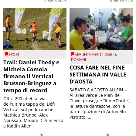
il 08/08/2026
il 08/08/2026
SPORT
APPUNTAMENTI
,
OGGI &
DOMANI
Trail: Daniel Thedy e
COSA FARE NEL FINE
Michela Comola
SETTIMANA IN VALLE
firmano il Vertical
D’AOSTA
Brusson-Bringuez a
tempo di record
SABATO 8 AGOSTO ALLEIN –
All’area verde Le Plan-de-
Oltre 200 atleti al via
Clavel prosegue “ItinerDante”,
dell'ultima tappa del Défì
le letture dantesche, con la
Vertical, sul podio anche
partecipazione di Antonello
Mathieu Brunod, Alex
Pistritto (...
Noussan, Miriam Di Vincenzo
e Kaitlin Allen
di
di