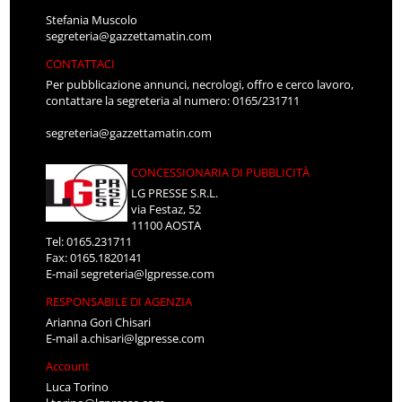
Stefania Muscolo
segreteria@gazzettamatin.com
CONTATTACI
Per pubblicazione annunci, necrologi, offro e cerco lavoro,
contattare la segreteria al numero: 0165/231711
segreteria@gazzettamatin.com
CONCESSIONARIA DI PUBBLICITÀ
LG PRESSE S.R.L.
via Festaz, 52
11100 AOSTA
Tel: 0165.231711
Fax: 0165.1820141
E-mail
segreteria@lgpresse.com
RESPONSABILE DI AGENZIA
Arianna Gori Chisari
E-mail
a.chisari@lgpresse.com
Account
Luca Torino