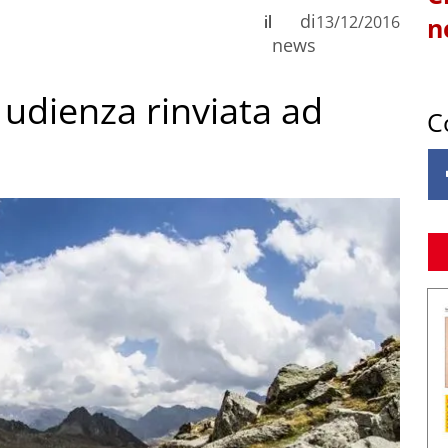
di
il
13/12/2016
n
news
 udienza rinviata ad
C