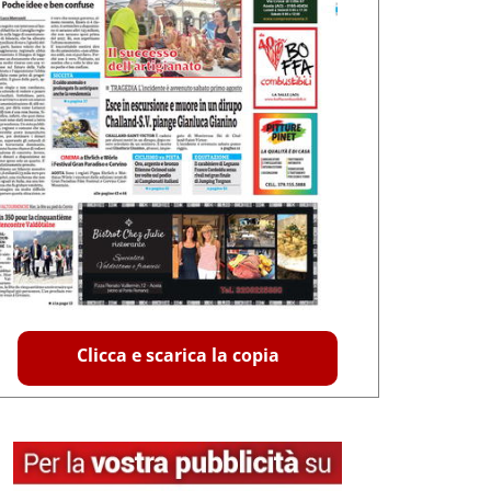
Clicca e scarica la copia