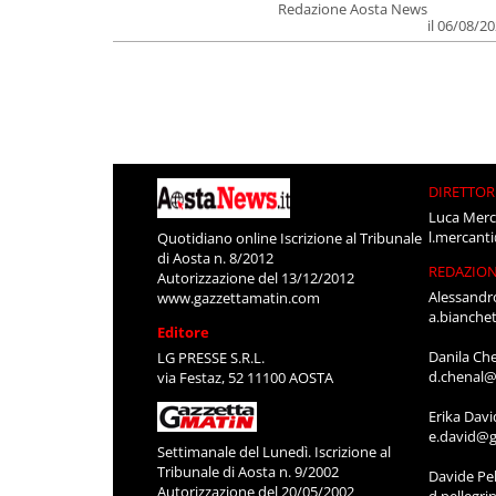
Redazione Aosta News
il 06/08/2
DIRETTOR
Luca Merc
l.mercant
Quotidiano online Iscrizione al Tribunale
di Aosta n. 8/2012
REDAZIO
Autorizzazione del 13/12/2012
Alessandr
www.gazzettamatin.com
a.bianche
Editore
Danila Ch
LG PRESSE S.R.L.
d.chenal@
via Festaz, 52 11100 AOSTA
Erika Davi
e.david@g
Settimanale del Lunedì. Iscrizione al
Tribunale di Aosta n. 9/2002
Davide Pel
Autorizzazione del 20/05/2002