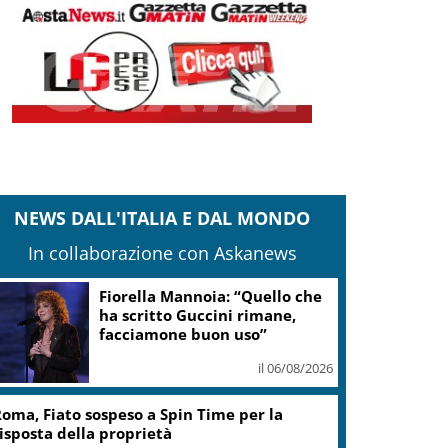
NEWS DALL'ITALIA E DAL MONDO
In collaborazione con Askanews
Kiev, Zelensky: La Russia non
si ferma, userà missili balistici
il 06/08/2026
Guccini, Zucchero: “Stai
soltanto dormendo in fondo al
mio cuore”