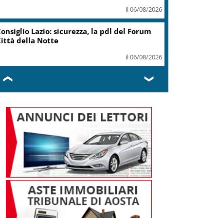
il 06/08/2026
Contratti, Aran e sindacati
firmano Ccnl Funzioni Centrali
2025-2027
il 06/08/2026
❮
❯