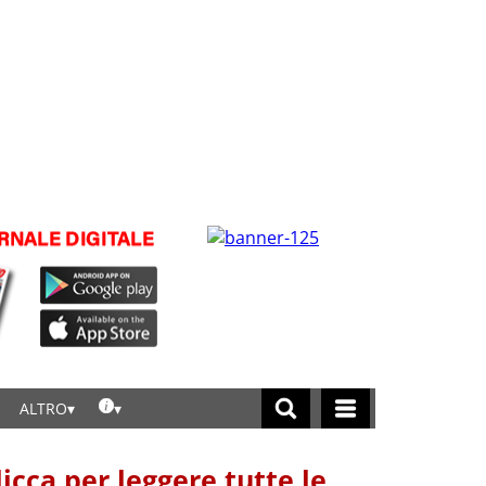
ALTRO
licca per leggere tutte le