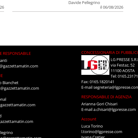
Davide Pellegrino
026
il 06/08/2026
CONCESSIONARIA DI PUBBLIC
E RESPONSABILE
LG PRESSE S.R.
anti
via Festaz, 52
i@gazzettamatin.com
11100 AOSTA
NE
Tel: 0165.2317
Fax: 0165.1820141
o Bianchet
E-mail
segreteria@lgpresse.co
t@gazzettamatin.com
RESPONSABILE DI AGENZIA
enal
Arianna Gori Chisari
gazzettamatin.com
E-mail
a.chisari@lgpresse.com
d
Account
azzettamatin.com
Luca Torino
l.torino@lgpresse.com
legrino
Ivana Cretier