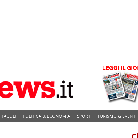
TTACOLI
POLITICA & ECONOMIA
SPORT
TURISMO & EVENTI
C