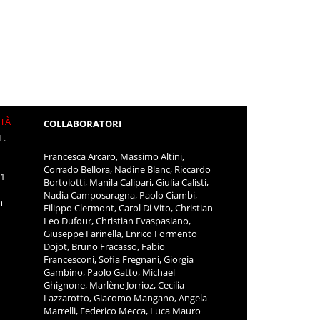
ITÀ
COLLABORATORI
L.
Francesca Arcaro, Massimo Altini,
Corrado Bellora, Nadine Blanc, Riccardo
11
Bortolotti, Manila Calipari, Giulia Calisti,
Nadia Camposaragna, Paolo Ciambi,
m
Filippo Clermont, Carol Di Vito, Christian
Leo Dufour, Christian Evaspasiano,
Giuseppe Farinella, Enrico Formento
Dojot, Bruno Fracasso, Fabio
Francesconi, Sofia Fregnani, Giorgia
Gambino, Paolo Gatto, Michael
Ghignone, Marlène Jorrioz, Cecilia
Lazzarotto, Giacomo Mangano, Angela
Marrelli, Federico Mecca, Luca Mauro