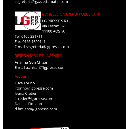
segreteria@gazzettamatin.com
CONCESSIONARIA DI PUBBLICITÀ
LG PRESSE S.R.L.
via Festaz, 52
11100 AOSTA
Tel: 0165.231711
Fax: 0165.1820141
E-mail
segreteria@lgpresse.com
RESPONSABILE DI AGENZIA
Arianna Gori Chisari
E-mail
a.chisari@lgpresse.com
Account
Luca Torino
l.torino@lgpresse.com
Ivana Cretier
i.cretier@lgpresse.com
Daniele Fimiano
d.fimiano@lgpresse.com