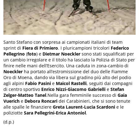
Santo Stefano con sorpresa ai campionati italiani di team
sprint di
Fiera di Primiero
. I pluricampioni tricolori
Federico
Pellegrino
(
foto
) e
Dietmar Noeckler
sono stati squalificati per
un cambio irregolare e il titolo ha lasciato la Polizia di Stato per
finire nelle mani dell’Esercito. Una caduta in zona-cambio di
Noeckler
ha portato all’estromissione del duo delle Fiamme
Oro di Moena, dando via libera sul gradino più alto del podio
agli alpini
Fabio Pasini
e
Maicol Rastelli
, seguiti dai compagni
di centro sportivo
Enrico Nizzi-Giacomo Gabrielli
e
Stefan
Zelger-Matteo Tanel
.Nella gara femminile successo di
Gaia
Vuerich
e
Debora Roncari
dei Carabinieri, che si sono tenute
alle spalle le finanziere
Greta Laurent-Lucia Scardoni
e le
poliziotte
Sara Pellegrini-Erica Antoniol
.
(d.p.)