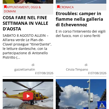
APPUNTAMENTI
,
OGGI &
CRONACA
DOMANI
Etroubles: camper in
COSA FARE NEL FINE
fiamme nella galleria
SETTIMANA IN VALLE
di Echevennoz
D’AOSTA
E in corso l'intervento dei vigili
SABATO 8 AGOSTO ALLEIN –
del fuoco, non ci sono feriti
All’area verde Le Plan-de-
Clavel prosegue “ItinerDante”,
le letture dantesche, con la
partecipazione di Antonello
Pistritto (...
di
di
gazzettamatin
Cinzia Timpano
il 07/08/2026
il 07/08/2026