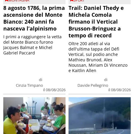
MONTAGNA
SPORT
8 agosto 1786, la prima
Trail: Daniel Thedy e
ascensione del Monte
Michela Comola
Bianco: 240 anni fa
firmano il Vertical
nasceva l’alpinismo
Brusson-Bringuez a
tempo di record
I primi a raggiungere la vetta
del Monte Bianco furono
Oltre 200 atleti al via
Jacques Balmat e Michel
dell'ultima tappa del Défì
Gabriel Paccard
Vertical, sul podio anche
Mathieu Brunod, Alex
Noussan, Miriam Di Vincenzo
e Kaitlin Allen
di
di
Cinzia Timpano
Davide Pellegrino
il 08/08/2026
il 08/08/2026