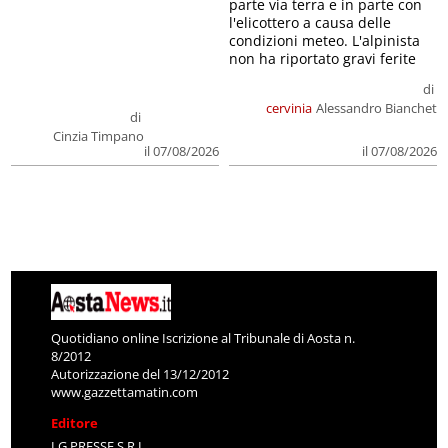
parte via terra e in parte con
l'elicottero a causa delle
condizioni meteo. L'alpinista
non ha riportato gravi ferite
di
cervinia
Alessandro Bianchet
di
Cinzia Timpano
il 07/08/2026
il 07/08/2026
Quotidiano online Iscrizione al Tribunale di Aosta n.
8/2012
Autorizzazione del 13/12/2012
www.gazzettamatin.com
Editore
LG PRESSE S.R.L.