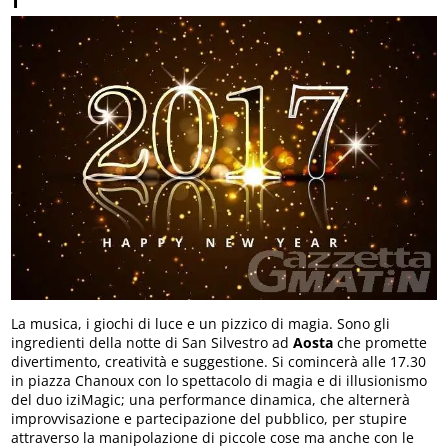
La musica, i giochi di luce e un pizzico di magia. Sono gli
ingredienti della notte di San Silvestro ad
Aosta
che promette
divertimento, creatività e suggestione. Si comincerà alle 17.30
in piazza Chanoux con lo spettacolo di magia e di illusionismo
del duo iziMagic; una performance dinamica, che alternerà
improvvisazione e partecipazione del pubblico, per stupire
attraverso la manipolazione di piccole cose ma anche con le