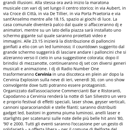
grandi illusioni. Alla stessa ora avrà inizio la maratona
musicale con vari dj set lungo il centro storico; in via Aubert, in
via Croce di Città, in via De Tillier, in via Porta Praetoria e via
sant’Anselmo mentre alle 18.15, spazio ai giochi di luce. La
casa comunale diventerà palco dal quale si affacceranno dj e
animatori, mentre su un lato della piazza sarà installato uno
schermo gigante sul quale saranno proiettati video e
immagini. Alle 23.15 inizierà la distribuzione di palloncini
gonfiati a elio con un led luminoso; il countdown suggerito dal
grande schermo suggerirà di lasciare andare i palloncini che si
alzeranno verso il cielo in una suggestione colorata; dopo il
brindisi di mezzanotte, continueranno dj set con diversi generi
musicali e animazione. I dj di Radio Number One
trasformeranno
Cervinia
in una discoteca en plein air dopo la
Cervinia Explosion sulla neve di ieri, venerdì 30, con uno show
coinvolgente dove tutti potranno essere protagonisti.
Organizzato dall’associazione Commercianti Bar e Ristoranti,
Capodanno a Cervinia renderà la notte di San Silvestro un vero
e proprio festival di effetti speciali, laser show, geyser verticali,
cannoni sparacoriandoli e stelle filanti; saranno distribuiti
gadget led, bastoni in gomma piuma luminosi, anelli laser e
starlights per scatenarsi sulle note delle più belle hit anni ’80,
’90’ e 2000. Tutti gli eventi saranno l’occasione per un gesto di
solidarietà – a offerta libera – per il comune di Belforte del