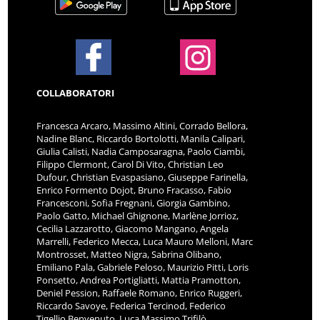
COLLABORATORI
Francesca Arcaro, Massimo Altini, Corrado Bellora,
Nadine Blanc, Riccardo Bortolotti, Manila Calipari,
Giulia Calisti, Nadia Camposaragna, Paolo Ciambi,
Filippo Clermont, Carol Di Vito, Christian Leo
Dufour, Christian Evaspasiano, Giuseppe Farinella,
Enrico Formento Dojot, Bruno Fracasso, Fabio
Francesconi, Sofia Fregnani, Giorgia Gambino,
Paolo Gatto, Michael Ghignone, Marlène Jorrioz,
Cecilia Lazzarotto, Giacomo Mangano, Angela
Marrelli, Federico Mecca, Luca Mauro Melloni, Marc
Montrosset, Matteo Nigra, Sabrina Olibano,
Emiliano Pala, Gabriele Peloso, Maurizio Pitti, Loris
Ponsetto, Andrea Portigliatti, Mattia Pramotton,
Deniel Pession, Raffaele Romano, Enrico Ruggeri,
Riccardo Savoye, Federica Tercinod, Federico
Tigellio Benvenuto, Luca Massimo Trifilò