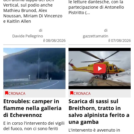
le letture dantesche, con la
Vertical, sul podio anche
partecipazione di Antonello
Mathieu Brunod, Alex
Pistritto (...
Noussan, Miriam Di Vincenzo
e Kaitlin Allen
di
di
Davide Pellegrino
gazzettamatin
il 08/08/2026
il 07/08/2026
CRONACA
CRONACA
Etroubles: camper in
Scarica di sassi sul
fiamme nella galleria
Breithorn, tratto in
di Echevennoz
salvo alpinista ferito a
una gamba
E in corso l'intervento dei vigili
del fuoco, non ci sono feriti
L'intervento è avvenuto in