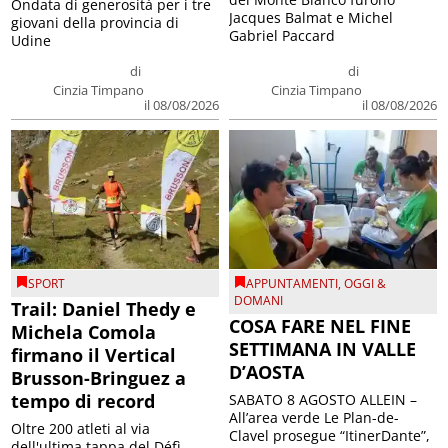
Ondata di generosità per i tre
Jacques Balmat e Michel
giovani della provincia di
Gabriel Paccard
Udine
di
di
Cinzia Timpano
Cinzia Timpano
il 08/08/2026
il 08/08/2026
SPORT
APPUNTAMENTI
,
OGGI &
DOMANI
Trail: Daniel Thedy e
COSA FARE NEL FINE
Michela Comola
SETTIMANA IN VALLE
firmano il Vertical
D’AOSTA
Brusson-Bringuez a
tempo di record
SABATO 8 AGOSTO ALLEIN –
All’area verde Le Plan-de-
Oltre 200 atleti al via
Clavel prosegue “ItinerDante”,
dell'ultima tappa del Défì