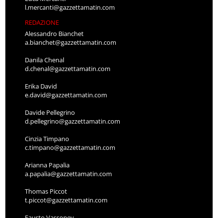
l.mercanti@gazzettamatin.com
REDAZIONE
Alessandro Bianchet
a.bianchet@gazzettamatin.com
Danila Chenal
d.chenal@gazzettamatin.com
Erika David
e.david@gazzettamatin.com
Davide Pellegrino
d.pellegrino@gazzettamatin.com
Cinzia Timpano
c.timpano@gazzettamatin.com
Arianna Papalia
a.papalia@gazzettamatin.com
Thomas Piccot
t.piccot@gazzettamatin.com
Fausto Vassoney