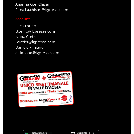
Arianna Gori Chisari
E-mail
a.chisari@lgpresse.com
Account
Luca Torino
l.torino@lgpresse.com
Ivana Cretier
i.cretier@lgpresse.com
Daniele Fimiano
d.fimiano@lgpresse.com