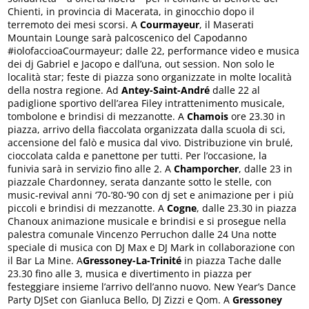
Chienti, in provincia di Macerata, in ginocchio dopo il
terremoto dei mesi scorsi. A
Courmayeur
, il Maserati
Mountain Lounge sarà palcoscenico del Capodanno
#iolofaccioaCourmayeur; dalle 22, performance video e musica
dei dj Gabriel e Jacopo e dall’una, out session. Non solo le
località star; feste di piazza sono organizzate in molte località
della nostra regione. Ad
Antey-Saint-André
dalle 22 al
padiglione sportivo dell’area Filey intrattenimento musicale,
tombolone e brindisi di mezzanotte. A
Chamois
ore 23.30 in
piazza, arrivo della fiaccolata organizzata dalla scuola di sci,
accensione del falò e musica dal vivo. Distribuzione vin brulé,
cioccolata calda e panettone per tutti. Per l’occasione, la
funivia sarà in servizio fino alle 2. A
Champorcher
, dalle 23 in
piazzale Chardonney, serata danzante sotto le stelle, con
music-revival anni ‘70-’80-’90 con dj set e animazione per i più
piccoli e brindisi di mezzanotte. A
Cogne
, dalle 23.30 in piazza
Chanoux animazione musicale e brindisi e si prosegue nella
palestra comunale Vincenzo Perruchon dalle 24 Una notte
speciale di musica con DJ Max e DJ Mark in collaborazione con
il Bar La Mine. A
Gressoney-La-Trinité
in piazza Tache dalle
23.30 fino alle 3, musica e divertimento in piazza per
festeggiare insieme l’arrivo dell’anno nuovo. New Year’s Dance
Party DJSet con Gianluca Bello, DJ Zizzi e Qom. A
Gressoney