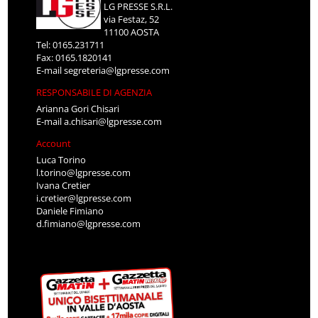
LG PRESSE S.R.L.
via Festaz, 52
11100 AOSTA
Tel: 0165.231711
Fax: 0165.1820141
E-mail
segreteria@lgpresse.com
RESPONSABILE DI AGENZIA
Arianna Gori Chisari
E-mail
a.chisari@lgpresse.com
Account
Luca Torino
l.torino@lgpresse.com
Ivana Cretier
i.cretier@lgpresse.com
Daniele Fimiano
d.fimiano@lgpresse.com