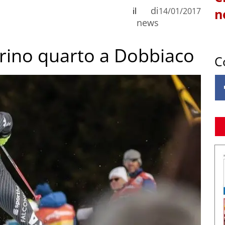
di
il
14/01/2017
n
news
grino quarto a Dobbiaco
C