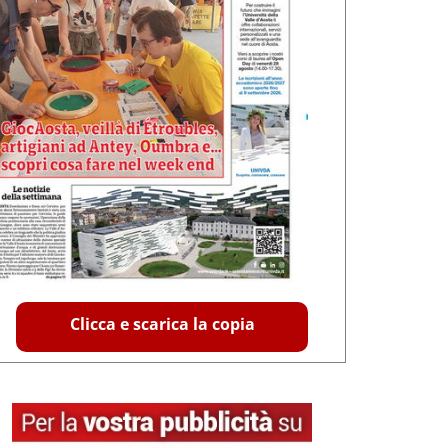
Clicca e scarica la copia