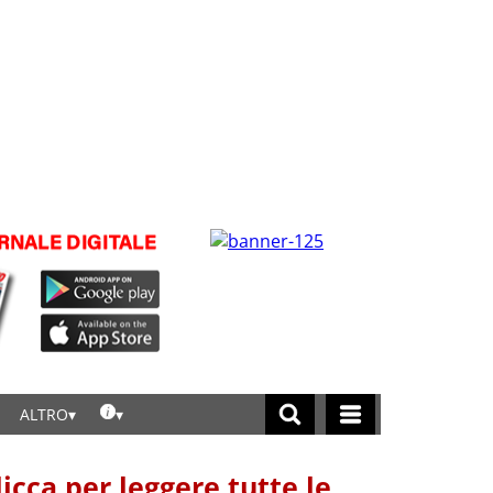
ALTRO
licca per leggere tutte le