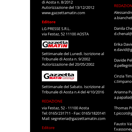
di Aosta n. 8/2012
REDAZIO
Autorizzazione del 13/12/2012
Alessandr
www.gazzettamatin.com
a.bianche
Editore
Danila Ch
LG PRESSE S.R.L.
d.chenal@
via Festaz, 52 11100 AOSTA
Erika Davi
e.david@g
Settimanale del Lunedì. Iscrizione al
Tribunale di Aosta n. 9/2002
Davide Pel
Autorizzazione del 20/05/2002
d.pellegr
Cinzia Ti
c.timpan
Settimanale del Sabato. Iscrizione al
Tribunale di Aosta n.4 del 4/10/2016
Arianna P
a.papalia
REDAZIONE
via Festaz, 52 - 11100 Aosta
Thomas Pi
Tel: 0165/231711 - Fax: 0165/1820141
t.piccot@
Mail:
segreteria@gazzettamatin.com
Fausto Va
Editore
f.vassone