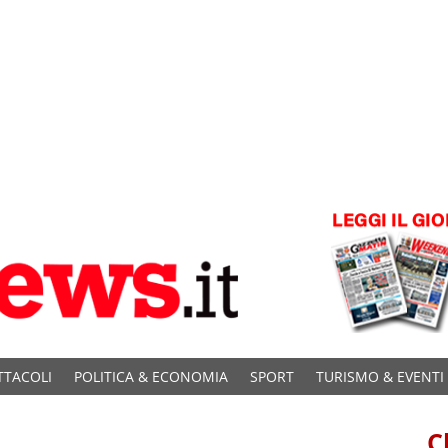
TTACOLI
POLITICA & ECONOMIA
SPORT
TURISMO & EVENTI
C