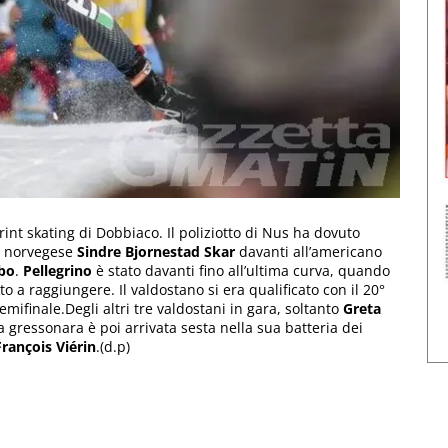
print skating di Dobbiaco. Il poliziotto di Nus ha dovuto
al norvegese
Sindre Bjornestad Skar
davanti all’americano
bo
.
Pellegrino
è stato davanti fino all’ultima curva, quando
cito a raggiungere. Il valdostano si era qualificato con il 20°
emifinale.Degli altri tre valdostani in gara, soltanto
Greta
a gressonara è poi arrivata sesta nella sua batteria dei
François Viérin
.(d.p)