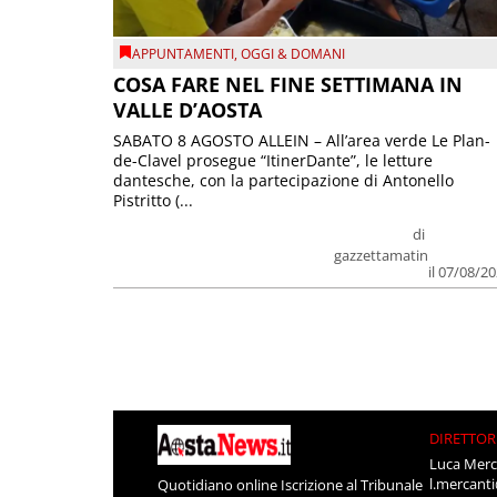
APPUNTAMENTI
,
OGGI & DOMANI
COSA FARE NEL FINE SETTIMANA IN
VALLE D’AOSTA
SABATO 8 AGOSTO ALLEIN – All’area verde Le Plan-
de-Clavel prosegue “ItinerDante”, le letture
dantesche, con la partecipazione di Antonello
Pistritto (...
di
gazzettamatin
il 07/08/2
DIRETTOR
Luca Merc
l.mercant
Quotidiano online Iscrizione al Tribunale