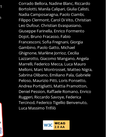
Corrado Bellora, Nadine Blanc, Riccardo
11
Bortolotti, Manila Calipari, Giulia Calisti,
Nadia Camposaragna, Paolo Ciambi,
m
Filippo Clermont, Carol Di Vito, Christian
Leo Dufour, Christian Evaspasiano,
Giuseppe Farinella, Enrico Formento
Dojot, Bruno Fracasso, Fabio
Francesconi, Sofia Fregnani, Giorgia
Gambino, Paolo Gatto, Michael
Ghignone, Marlène Jorrioz, Cecilia
Lazzarotto, Giacomo Mangano, Angela
Marrelli, Federico Mecca, Luca Mauro
Melloni, Marc Montrosset, Matteo Nigra,
Sabrina Olibano, Emiliano Pala, Gabriele
Peloso, Maurizio Pitti, Loris Ponsetto,
Andrea Portigliatti, Mattia Pramotton,
Deniel Pession, Raffaele Romano, Enrico
Ruggeri, Riccardo Savoye, Federica
Tercinod, Federico Tigellio Benvenuto,
Luca Massimo Trifilò