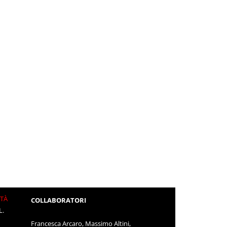
ITÀ
COLLABORATORI
L.
Francesca Arcaro, Massimo Altini,