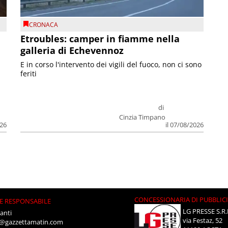
CRONACA
Etroubles: camper in fiamme nella
galleria di Echevennoz
E in corso l'intervento dei vigili del fuoco, non ci sono
feriti
di
Cinzia Timpano
026
il 07/08/2026
CONCESSIONARIA DI PUBBLIC
E RESPONSABILE
LG PRESSE S.R.
anti
via Festaz, 52
i@gazzettamatin.com