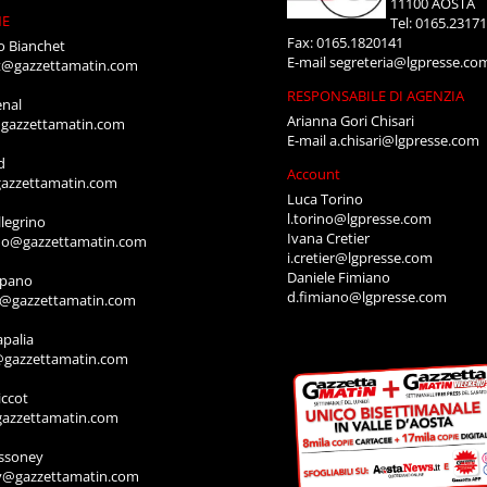
11100 AOSTA
NE
Tel: 0165.2317
Fax: 0165.1820141
o Bianchet
E-mail
segreteria@lgpresse.co
t@gazzettamatin.com
RESPONSABILE DI AGENZIA
enal
Arianna Gori Chisari
gazzettamatin.com
E-mail
a.chisari@lgpresse.com
d
Account
azzettamatin.com
Luca Torino
l.torino@lgpresse.com
legrino
Ivana Cretier
ino@gazzettamatin.com
i.cretier@lgpresse.com
Daniele Fimiano
mpano
d.fimiano@lgpresse.com
o@gazzettamatin.com
apalia
@gazzettamatin.com
ccot
gazzettamatin.com
ssoney
y@gazzettamatin.com