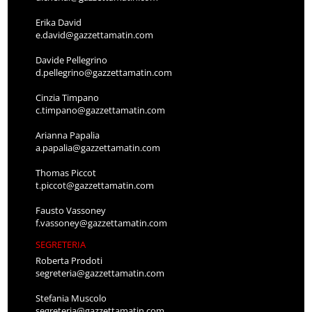
Erika David
e.david@gazzettamatin.com
Davide Pellegrino
d.pellegrino@gazzettamatin.com
Cinzia Timpano
c.timpano@gazzettamatin.com
Arianna Papalia
a.papalia@gazzettamatin.com
Thomas Piccot
t.piccot@gazzettamatin.com
Fausto Vassoney
f.vassoney@gazzettamatin.com
SEGRETERIA
Roberta Prodoti
segreteria@gazzettamatin.com
Stefania Muscolo
segreteria@gazzettamatin.com