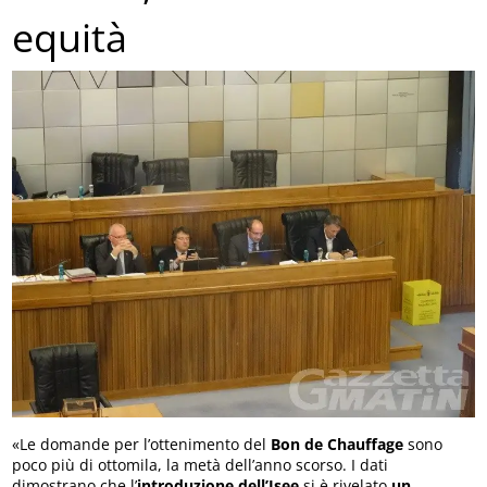
equità
«Le domande per l’ottenimento del
Bon de Chauffage
sono
poco più di ottomila, la metà dell’anno scorso. I dati
dimostrano che l’
introduzione dell’Isee
si è rivelato
un