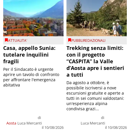
ATTUALITA'
PUBBLIREDAZIONALI
Casa, appello Sunia:
Trekking senza limiti:
tutelare inquilini
con il progetto
fragili
“CASPITA” la Valle
d’Aosta apre i sentieri
Per il Sindacato è urgente
a tutti
aprire un tavolo di confronto
per affrontare l'emergenza
Da agosto a ottobre, è
abitativa
possibile iscriversi a nove
escursioni gratuite e aperte a
tutti in sei comuni valdostani:
un'esperienza alpina
condivisa grazi...
di
di
Aosta
Luca Mercanti
Luca Mercanti
il 10/08/2026
il 10/08/2026