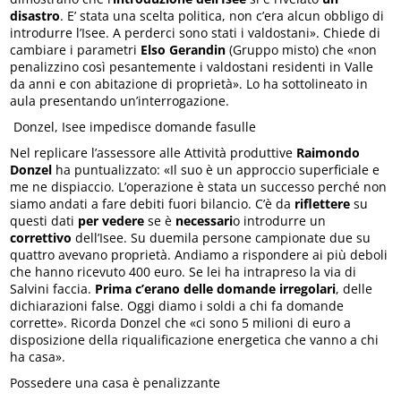
disastro
. E’ stata una scelta politica, non c’era alcun obbligo di
introdurre l’Isee. A perderci sono stati i valdostani». Chiede di
cambiare i parametri
Elso Gerandin
(Gruppo misto) che «non
penalizzino così pesantemente i valdostani residenti in Valle
da anni e con abitazione di proprietà». Lo ha sottolineato in
aula presentando un’interrogazione.
Donzel, Isee impedisce domande fasulle
Nel replicare l’assessore alle Attività produttive
Raimondo
Donzel
ha puntualizzato: «Il suo è un approccio superficiale e
me ne dispiaccio. L’operazione è stata un successo perché non
siamo andati a fare debiti fuori bilancio. C’è da
riflettere
su
questi dati
per vedere
se è
necessari
o introdurre un
correttivo
dell’Isee. Su duemila persone campionate due su
quattro avevano proprietà. Andiamo a rispondere ai più deboli
che hanno ricevuto 400 euro. Se lei ha intrapreso la via di
Salvini faccia.
Prima c’erano delle domande irregolari
, delle
dichiarazioni false. Oggi diamo i soldi a chi fa domande
corrette». Ricorda Donzel che «ci sono 5 milioni di euro a
disposizione della riqualificazione energetica che vanno a chi
ha casa».
Possedere una casa è penalizzante