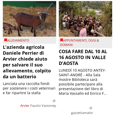
ALLEVAMENTO
APPUNTAMENTI
,
OGGI &
DOMANI
L’azienda agricola
COSA FARE DAL 10 AL
Daniele Perrier di
16 AGOSTO IN VALLE
Arvier chiede aiuto
D’AOSTA
per salvare il suo
allevamento, colpito
LUNEDÌ 10 AGOSTO ANTEY-
SAINT-ANDRÉ - Alla Sala
da un batterio
mostre Biblioteca sarà
Lanciata una raccolta fondi
possibile partecipare alla
per sostenere i costi veterinari
presentazione del libro di
e far ripartire la stalla
Maria Vassallo ed Enrico F...
di
Arvier
Fausto Vassoney
di
gazzettamatin