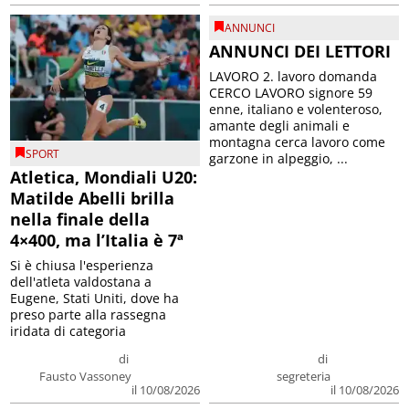
ANNUNCI
ANNUNCI DEI LETTORI
LAVORO 2. lavoro domanda
CERCO LAVORO signore 59
enne, italiano e volenteroso,
amante degli animali e
montagna cerca lavoro come
SPORT
garzone in alpeggio, ...
Atletica, Mondiali U20:
Matilde Abelli brilla
nella finale della
4×400, ma l’Italia è 7ª
Si è chiusa l'esperienza
dell'atleta valdostana a
Eugene, Stati Uniti, dove ha
preso parte alla rassegna
iridata di categoria
di
di
Fausto Vassoney
segreteria
il 10/08/2026
il 10/08/2026