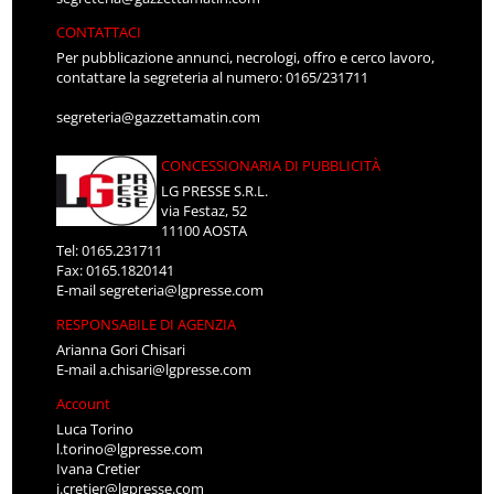
CONTATTACI
Per pubblicazione annunci, necrologi, offro e cerco lavoro,
contattare la segreteria al numero: 0165/231711
segreteria@gazzettamatin.com
CONCESSIONARIA DI PUBBLICITÀ
LG PRESSE S.R.L.
via Festaz, 52
11100 AOSTA
Tel: 0165.231711
Fax: 0165.1820141
E-mail
segreteria@lgpresse.com
RESPONSABILE DI AGENZIA
Arianna Gori Chisari
E-mail
a.chisari@lgpresse.com
Account
Luca Torino
l.torino@lgpresse.com
Ivana Cretier
i.cretier@lgpresse.com