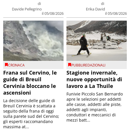
di
di
Davide Pellegrino
Erika David
il 05/08/2026
il 05/08/2026
CRONACA
PUBBLIREDAZIONALI
Frana sul Cervino, le
Stagione invernale,
guide di Breuil
nuove opportunità di
Cervinia bloccano le
lavoro a La Thuile
ascensioni
Funivie Piccolo San Bernardo
apre le selezioni per addetti
La decisione delle guide di
alle casse, addetti alle piste,
Breuil Cervinia è scattata a
addetti agli impianti,
seguito della frana di oggi
conduttori e meccanici di
sulla parete sud del Cervino;
mezzi batt...
gli esperti raccomandano
massima at...