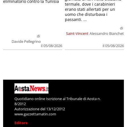
eliminatorio contro la Tunisia
termale, dove i carabinieri
erano stati allertati per un
uomo che disturbava i
passanti. ...
di
Saint-Vincent
Alessandro Bianchet
di
Davide Pellegrino
il 05/08/2026
il 05/08/2026
Quotidiano online Iscrizione al Tribunale di Aosta n.
8/2012
Autorizzazione del 13/12/2012
www.gazzettamatin.com
Editore