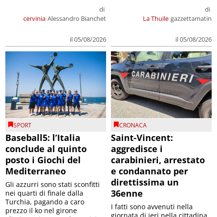
di
di
cervinia
Alessandro Bianchet
La Thuile
gazzettamatin
il 05/08/2026
il 05/08/2026
SPORT
CRONACA
Baseball5: l’Italia
Saint-Vincent:
conclude al quinto
aggredisce i
posto i Giochi del
carabinieri, arrestato
Mediterraneo
e condannato per
direttissima un
Gli azzurri sono stati sconfitti
36enne
nei quarti di finale dalla
Turchia, pagando a caro
I fatti sono avvenuti nella
prezzo il ko nel girone
giornata di ieri nella cittadina