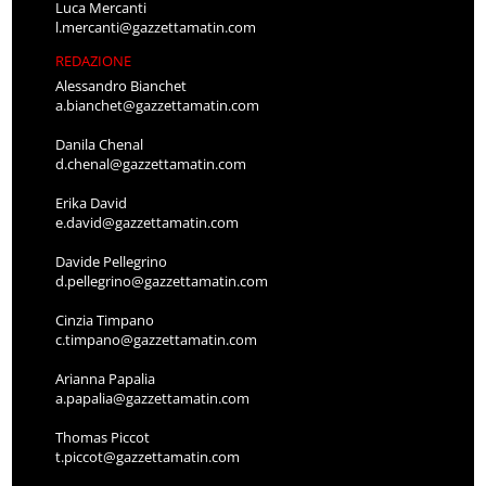
Luca Mercanti
l.mercanti@gazzettamatin.com
REDAZIONE
Alessandro Bianchet
a.bianchet@gazzettamatin.com
Danila Chenal
d.chenal@gazzettamatin.com
Erika David
e.david@gazzettamatin.com
Davide Pellegrino
d.pellegrino@gazzettamatin.com
Cinzia Timpano
c.timpano@gazzettamatin.com
Arianna Papalia
a.papalia@gazzettamatin.com
Thomas Piccot
t.piccot@gazzettamatin.com