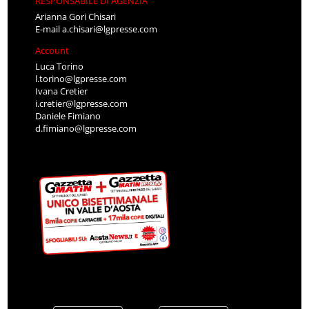
RESPONSABILE DI AGENZIA
Arianna Gori Chisari
E-mail
a.chisari@lgpresse.com
Account
Luca Torino
l.torino@lgpresse.com
Ivana Cretier
i.cretier@lgpresse.com
Daniele Fimiano
d.fimiano@lgpresse.com