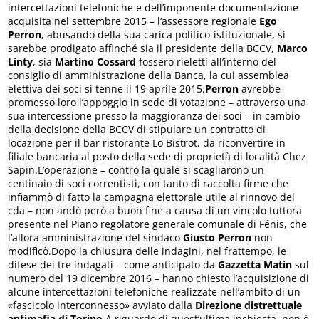
intercettazioni telefoniche e dell’imponente documentazione
acquisita nel settembre 2015 – l’assessore regionale
Ego
Perron
, abusando della sua carica politico-istituzionale, si
sarebbe prodigato affinché sia il presidente della BCCV,
Marco
Linty
, sia
Martino Cossard
fossero rieletti all’interno del
consiglio di amministrazione della Banca, la cui assemblea
elettiva dei soci si tenne il 19 aprile 2015.
Perron
avrebbe
promesso loro l’appoggio in sede di votazione – attraverso una
sua intercessione presso la maggioranza dei soci – in cambio
della decisione della BCCV di stipulare un contratto di
locazione per il bar ristorante Lo Bistrot, da riconvertire in
filiale bancaria al posto della sede di proprietà di località Chez
Sapin.L’operazione – contro la quale si scagliarono un
centinaio di soci correntisti, con tanto di raccolta firme che
infiammò di fatto la campagna elettorale utile al rinnovo del
cda – non andò però a buon fine a causa di un vincolo tuttora
presente nel Piano regolatore generale comunale di Fénis, che
l’allora amministrazione del sindaco
Giusto Perron
non
modificò.
Dopo la chiusura delle indagini, nel frattempo, le
difese dei tre indagati – come anticipato da
Gazzetta Matin
sul
numero del 19 dicembre 2016 – hanno chiesto l’acquisizione di
alcune intercettazioni telefoniche realizzate nell’ambito di un
«fascicolo interconnesso»
avviato dalla
Direzione distrettuale
antimafia di Torino
.A riguardo di quest’ultima inchiesta, non è