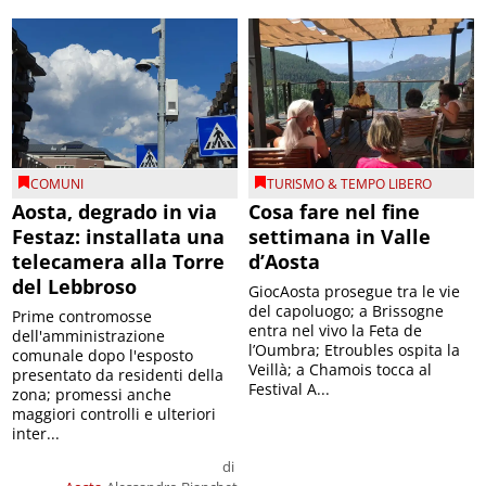
COMUNI
TURISMO & TEMPO LIBERO
Aosta, degrado in via
Cosa fare nel fine
Festaz: installata una
settimana in Valle
telecamera alla Torre
d’Aosta
del Lebbroso
GiocAosta prosegue tra le vie
del capoluogo; a Brissogne
Prime contromosse
entra nel vivo la Feta de
dell'amministrazione
l’Oumbra; Etroubles ospita la
comunale dopo l'esposto
Veillà; a Chamois tocca al
presentato da residenti della
Festival A...
zona; promessi anche
maggiori controlli e ulteriori
inter...
di