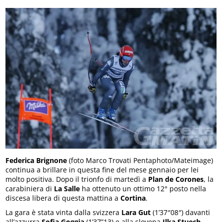
Federica Brignone
(foto Marco Trovati Pentaphoto/Mateimage)
continua a brillare in questa fine del mese gennaio per lei
molto positiva. Dopo il trionfo di martedì a
Plan de Corones
, la
carabiniera di
La Salle
ha ottenuto un ottimo 12° posto nella
discesa libera di questa mattina a
Cortina
.
La gara è stata vinta dalla svizzera
Lara Gut
(1’37″08″) davanti
all’azzurra
Sofia Goggia
(1’37”13) e alla slovena
Ilka Stuech