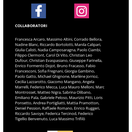
COLLABORATORI
Francesca Arcaro, Massimo Altini, Corrado Bellora,
Nadine Blanc, Riccardo Bortolotti, Manila Calipari,
Giulia Calisti, Nadia Camposaragna, Paolo Ciambi,
Filippo Clermont, Carol Di Vito, Christian Leo
Dufour, Christian Evaspasiano, Giuseppe Farinella,
Enrico Formento Dojot, Bruno Fracasso, Fabio
Francesconi, Sofia Fregnani, Giorgia Gambino,
Paolo Gatto, Michael Ghignone, Marlène Jorrioz,
Cecilia Lazzarotto, Giacomo Mangano, Angela
Marrelli, Federico Mecca, Luca Mauro Melloni, Marc
Montrosset, Matteo Nigra, Sabrina Olibano,
Emiliano Pala, Gabriele Peloso, Maurizio Pitti, Loris
Ponsetto, Andrea Portigliatti, Mattia Pramotton,
Deniel Pession, Raffaele Romano, Enrico Ruggeri,
Riccardo Savoye, Federica Tercinod, Federico
Tigellio Benvenuto, Luca Massimo Trifilò