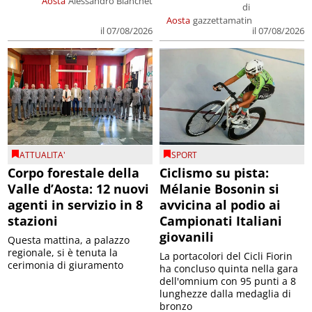
Aosta
Alessandro Bianchet
di
Aosta
gazzettamatin
il 07/08/2026
il 07/08/2026
ATTUALITA'
SPORT
Corpo forestale della
Ciclismo su pista:
Valle d’Aosta: 12 nuovi
Mélanie Bosonin si
agenti in servizio in 8
avvicina al podio ai
stazioni
Campionati Italiani
giovanili
Questa mattina, a palazzo
regionale, si è tenuta la
La portacolori del Cicli Fiorin
cerimonia di giuramento
ha concluso quinta nella gara
dell'omnium con 95 punti a 8
lunghezze dalla medaglia di
bronzo