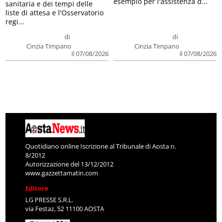
esempio per l'assistenza d...
sanitaria e dei tempi delle
liste di attesa e l'Osservatorio
regi...
di
di
Cinzia Timpano
Cinzia Timpano
il 07/08/2026
il 07/08/2026
Quotidiano online Iscrizione al Tribunale di Aosta n.
8/2012
Autorizzazione del 13/12/2012
www.gazzettamatin.com
Editore
LG PRESSE S.R.L.
via Festaz, 52 11100 AOSTA