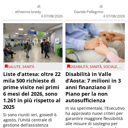
di
di
ethienne bredy
Davide Pellegrino
il 07/08/2026
il 07/08/2026
SALUTE
,
SANITÀ
DISABILITÀ
,
SANITÀ
,
SOCIALE
, ...
Liste d’attesa: oltre 22
Disabilità in Valle
mila 500 richieste di
d’Aosta: 7 milioni in 3
prime visite nei primi
anni finanziano il
6 mesi del 2026, sono
Piano per la non
1.261 in più rispetto al
autosufficienza
2025
In via sperimentale, l'Esecutivo
ha approvato nuovi criteri per
Si sono riuniti ieri, giovedì 6
garantire maggiore flessibilità
agosto, l'Unità centrale di
alle misure di sostegno per
gestione dell’assistenza