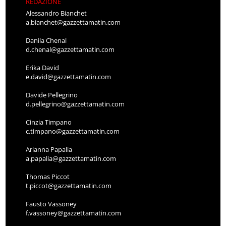
REDAZIONE
Alessandro Bianchet
a.bianchet@gazzettamatin.com
Danila Chenal
d.chenal@gazzettamatin.com
Erika David
e.david@gazzettamatin.com
Davide Pellegrino
d.pellegrino@gazzettamatin.com
Cinzia Timpano
c.timpano@gazzettamatin.com
Arianna Papalia
a.papalia@gazzettamatin.com
Thomas Piccot
t.piccot@gazzettamatin.com
Fausto Vassoney
f.vassoney@gazzettamatin.com