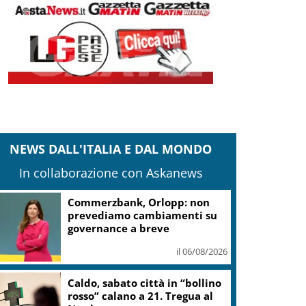
NEWS DALL'ITALIA E DAL MONDO
In collaborazione con Askanews
Addio a Francesco Guccini, la
voce controcorrente che
raccontò l’Italia
il 06/08/2026
Venezia83, omaggio a Hugo
Pratt: proiezione speciale di