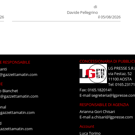
di
Davide Pellegrino
026
il 05/08/2026
CONCESSIONARIA DI PUBBLIC
E RESPONSABILE
LG PRESSE S.R.
anti
via Festaz, 52
i@gazzettamatin.com
11100 AOSTA
NE
Tel: 0165.2317
Fax: 0165.1820141
o Bianchet
E-mail
segreteria@lgpresse.co
t@gazzettamatin.com
RESPONSABILE DI AGENZIA
enal
Arianna Gori Chisari
gazzettamatin.com
E-mail
a.chisari@lgpresse.com
d
Account
azzettamatin.com
Luca Torino