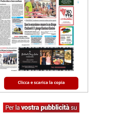
Clicca e scarica la copia