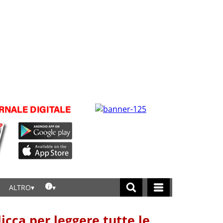
ALTRO
licca per leggere tutte le