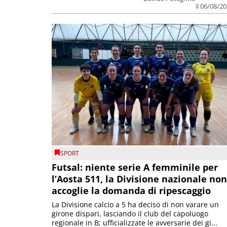
il 06/08/2
SPORT
Futsal: niente serie A femminile per
l’Aosta 511, la Divisione nazionale non
accoglie la domanda di ripescaggio
La Divisione calcio a 5 ha deciso di non varare un
girone dispari, lasciando il club del capoluogo
regionale in B; ufficializzate le avversarie dei gi...