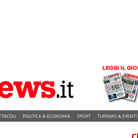
TTACOLI
POLITICA & ECONOMIA
SPORT
TURISMO & EVENTI
C