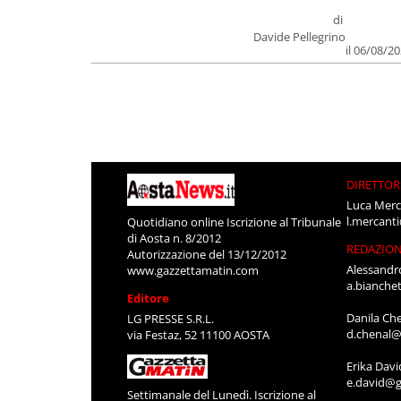
di
Davide Pellegrino
il 06/08/2
DIRETTOR
Luca Merc
l.mercant
Quotidiano online Iscrizione al Tribunale
di Aosta n. 8/2012
REDAZIO
Autorizzazione del 13/12/2012
Alessandr
www.gazzettamatin.com
a.bianche
Editore
Danila Ch
LG PRESSE S.R.L.
d.chenal@
via Festaz, 52 11100 AOSTA
Erika Davi
e.david@g
Settimanale del Lunedì. Iscrizione al