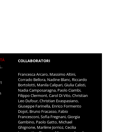
ITÀ
COLLABORATORI
L.
Francesca Arcaro, Massimo Altini,
Corrado Bellora, Nadine Blanc, Riccardo
11
Bortolotti, Manila Calipari, Giulia Calisti,
Nadia Camposaragna, Paolo Ciambi,
m
Filippo Clermont, Carol Di Vito, Christian
Leo Dufour, Christian Evaspasiano,
Giuseppe Farinella, Enrico Formento
Dojot, Bruno Fracasso, Fabio
Francesconi, Sofia Fregnani, Giorgia
Gambino, Paolo Gatto, Michael
Ghignone, Marlène Jorrioz, Cecilia