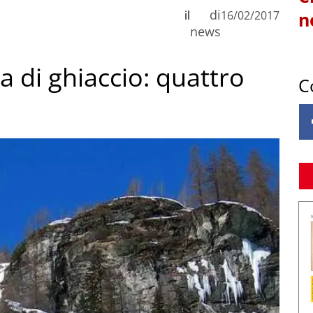
di
il
16/02/2017
n
news
 di ghiaccio: quattro
C