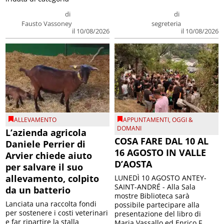
di
di
Fausto Vassoney
segreteria
il 10/08/2026
il 10/08/2026
ALLEVAMENTO
APPUNTAMENTI
,
OGGI &
DOMANI
L’azienda agricola
COSA FARE DAL 10 AL
Daniele Perrier di
16 AGOSTO IN VALLE
Arvier chiede aiuto
D’AOSTA
per salvare il suo
allevamento, colpito
LUNEDÌ 10 AGOSTO ANTEY-
SAINT-ANDRÉ - Alla Sala
da un batterio
mostre Biblioteca sarà
Lanciata una raccolta fondi
possibile partecipare alla
per sostenere i costi veterinari
presentazione del libro di
e far ripartire la stalla
Maria Vassallo ed Enrico F...