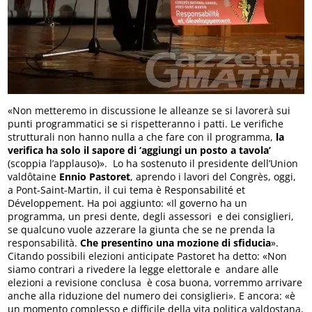
«Non metteremo in discussione le alleanze se si lavorerà sui
punti programmatici se si rispetteranno i patti. Le verifiche
strutturali non hanno nulla a che fare con il programma,
la
verifica ha solo il sapore di ‘aggiungi un posto a tavola’
(scoppia l’applauso)». Lo ha sostenuto il presidente dell’Union
valdôtaine
Ennio Pastoret
, aprendo i lavori del Congrès, oggi,
a Pont-Saint-Martin, il cui tema è Responsabilité et
Développement. Ha poi aggiunto: «Il governo ha un
programma, un presi dente, degli assessori e dei consiglieri,
se qualcuno vuole azzerare la giunta che se ne prenda la
responsabilità.
Che presentino una mozione di sfiducia
».
Citando possibili elezioni anticipate Pastoret ha detto: «Non
siamo contrari a rivedere la legge elettorale e andare alle
elezioni a revisione conclusa è cosa buona, vorremmo arrivare
anche alla riduzione del numero dei consiglieri». E ancora: «è
un momento complesso e difficile della vita politica valdostana,