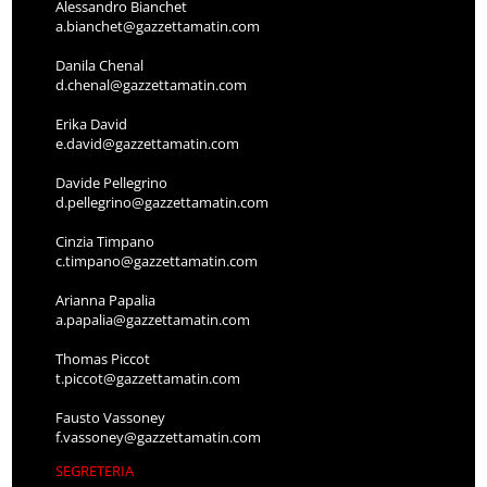
Alessandro Bianchet
a.bianchet@gazzettamatin.com
Danila Chenal
d.chenal@gazzettamatin.com
Erika David
e.david@gazzettamatin.com
Davide Pellegrino
d.pellegrino@gazzettamatin.com
Cinzia Timpano
c.timpano@gazzettamatin.com
Arianna Papalia
a.papalia@gazzettamatin.com
Thomas Piccot
t.piccot@gazzettamatin.com
Fausto Vassoney
f.vassoney@gazzettamatin.com
SEGRETERIA