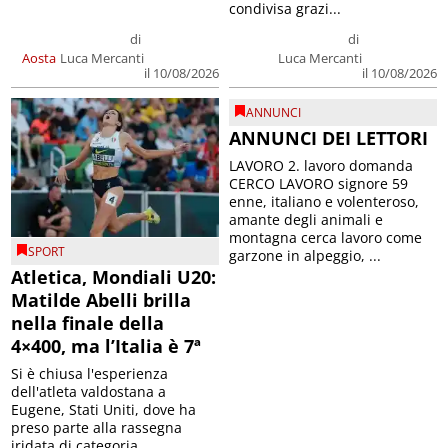
condivisa grazi...
di
di
Aosta
Luca Mercanti
Luca Mercanti
il 10/08/2026
il 10/08/2026
ANNUNCI
ANNUNCI DEI LETTORI
LAVORO 2. lavoro domanda
CERCO LAVORO signore 59
enne, italiano e volenteroso,
amante degli animali e
montagna cerca lavoro come
SPORT
garzone in alpeggio, ...
Atletica, Mondiali U20:
Matilde Abelli brilla
nella finale della
4×400, ma l’Italia è 7ª
Si è chiusa l'esperienza
dell'atleta valdostana a
Eugene, Stati Uniti, dove ha
preso parte alla rassegna
iridata di categoria