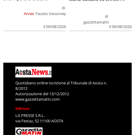
di
Arvier
Fausto Vassoney
di
gazzettamatin
il 09/08/2026
il 09/08/2026
Quotidiano online Iscrizione al Tribunale di Aosta n.
8/2012
Autorizzazione del 13/12/2012
www.gazzettamatin.com
Editore
LG PRESSE S.R.L.
via Festaz, 52 11100 AOSTA