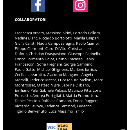
COLLABORATORI
Francesca Arcaro, Massimo Altini, Corrado Bellora,
Nadine Blanc, Riccardo Bortolotti, Manila Calipari,
Giulia Calisti, Nadia Camposaragna, Paolo Ciambi,
Filippo Clermont, Carol Di Vito, Christian Leo
Dufour, Christian Evaspasiano, Giuseppe Farinella,
Enrico Formento Dojot, Bruno Fracasso, Fabio
Francesconi, Sofia Fregnani, Giorgia Gambino,
Paolo Gatto, Michael Ghignone, Marlène Jorrioz,
Cecilia Lazzarotto, Giacomo Mangano, Angela
Marrelli, Federico Mecca, Luca Mauro Melloni, Marc
Montrosset, Matteo Nigra, Sabrina Olibano,
Emiliano Pala, Gabriele Peloso, Maurizio Pitti, Loris
Ponsetto, Andrea Portigliatti, Mattia Pramotton,
Deniel Pession, Raffaele Romano, Enrico Ruggeri,
Riccardo Savoye, Federica Tercinod, Federico
Tigellio Benvenuto, Luca Massimo Trifilò