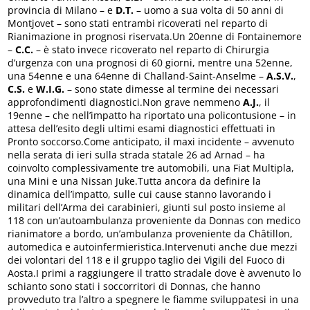
provincia di Milano – e
D.T.
– uomo a sua volta di 50 anni di
Montjovet – sono stati entrambi ricoverati nel reparto di
Rianimazione in prognosi riservata.Un 20enne di Fontainemore
–
C.C.
– è stato invece ricoverato nel reparto di Chirurgia
d’urgenza con una prognosi di 60 giorni, mentre una 52enne,
una 54enne e una 64enne di Challand-Saint-Anselme –
A.S.V.
,
C.S.
e
W.I.G.
– sono state dimesse al termine dei necessari
approfondimenti diagnostici.Non grave nemmeno
A.J.
, il
19enne – che nell’impatto ha riportato una policontusione – in
attesa dell’esito degli ultimi esami diagnostici effettuati in
Pronto soccorso.Come anticipato, il maxi incidente – avvenuto
nella serata di ieri sulla strada statale 26 ad Arnad – ha
coinvolto complessivamente tre automobili, una Fiat Multipla,
una Mini e una Nissan Juke.Tutta ancora da definire la
dinamica dell’impatto, sulle cui cause stanno lavorando i
militari dell’Arma dei carabinieri, giunti sul posto insieme al
118 con un’autoambulanza proveniente da Donnas con medico
rianimatore a bordo, un’ambulanza proveniente da Châtillon,
automedica e autoinfermieristica.Intervenuti anche due mezzi
dei volontari del 118 e il gruppo taglio dei Vigili del Fuoco di
Aosta.I primi a raggiungere il tratto stradale dove è avvenuto lo
schianto sono stati i soccorritori di Donnas, che hanno
provveduto tra l’altro a spegnere le fiamme sviluppatesi in una