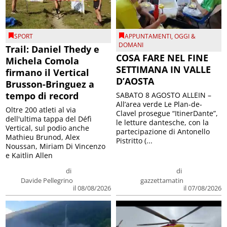
SPORT
APPUNTAMENTI
,
OGGI &
DOMANI
Trail: Daniel Thedy e
COSA FARE NEL FINE
Michela Comola
SETTIMANA IN VALLE
firmano il Vertical
D’AOSTA
Brusson-Bringuez a
tempo di record
SABATO 8 AGOSTO ALLEIN –
All’area verde Le Plan-de-
Oltre 200 atleti al via
Clavel prosegue “ItinerDante”,
dell'ultima tappa del Défì
le letture dantesche, con la
Vertical, sul podio anche
partecipazione di Antonello
Mathieu Brunod, Alex
Pistritto (...
Noussan, Miriam Di Vincenzo
e Kaitlin Allen
di
di
Davide Pellegrino
gazzettamatin
il 08/08/2026
il 07/08/2026