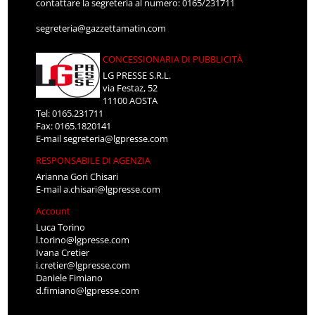
contattare la segreteria al numero: 0165/231711
segreteria@gazzettamatin.com
CONCESSIONARIA DI PUBBLICITÀ
LG PRESSE S.R.L.
via Festaz, 52
11100 AOSTA
Tel: 0165.231711
Fax: 0165.1820141
E-mail
segreteria@lgpresse.com
RESPONSABILE DI AGENZIA
Arianna Gori Chisari
E-mail
a.chisari@lgpresse.com
Account
Luca Torino
l.torino@lgpresse.com
Ivana Cretier
i.cretier@lgpresse.com
Daniele Fimiano
d.fimiano@lgpresse.com