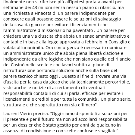
finalmente non si riferisce più all’ipotesi portata avanti per
settimane dei 43 milioni senza nessun piano di rilancio, ma
una richiesta a Finaosta di un parere indipendente per
conoscere quali possono essere le soluzioni di salvataggio
della casa da gioco e per evitare i licenziamenti che
l’amministratore dimissionario ha paventato . Un parere per
chiedere una via d’uscita che abbia un senso amministrativo e
contabile in base alla legge approvata a febbraio in Consiglio e
votata all’unanimità. Ora con urgenza è necessario nominare
un amministratore unico che abbia piena libertà d’azione e
indipendente da altre logiche che non siano quelle del rilancio
del Casinò nelle scelte e che lavori subito al piano di
ristrutturazione portando soluzioni anche sulla base del
parere tecnico chiesto oggi . Questo al fine di trovare una via
d’uscita per la casa da gioco che sia tecnicamente percorribile,
viste anche le notizie di accertamento di eventuali
responsabilità contabili di cui si parla, efficace per evitare i
licenziamenti e credibile per tutta la comunità . Un piano serio,
strutturale e che soprattutto non sia effimero”.
Laurent Viérin precisa: “Oggi siamo disponibili a soluzioni per
il presente e per il futuro ma non ad accollarci responsabilità
per un dossier che è stato gestito per anni da qualcuno in
assenza di condivisione e con scelte confuse e sbagliate”.