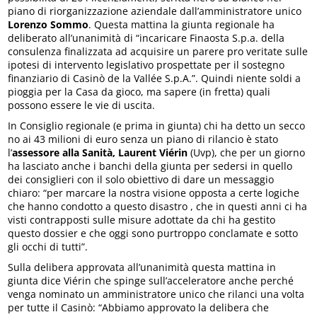
piano di riorganizzazione aziendale dall’amministratore unico
Lorenzo Sommo
. Questa mattina la giunta regionale ha
deliberato all’unanimità di “incaricare Finaosta S.p.a. della
consulenza finalizzata ad acquisire un parere pro veritate sulle
ipotesi di intervento legislativo prospettate per il sostegno
finanziario di Casinò de la Vallée S.p.A.”. Quindi niente soldi a
pioggia per la Casa da gioco, ma sapere (in fretta) quali
possono essere le vie di uscita.
In Consiglio regionale (e prima in giunta) chi ha detto un secco
no ai 43 milioni di euro senza un piano di rilancio è stato
l’
assessore alla Sanità, Laurent Viérin
(Uvp), che per un giorno
ha lasciato anche i banchi della giunta per sedersi in quello
dei consiglieri con il solo obiettivo di dare un messaggio
chiaro: “per marcare la nostra visione opposta a certe logiche
che hanno condotto a questo disastro , che in questi anni ci ha
visti contrapposti sulle misure adottate da chi ha gestito
questo dossier e che oggi sono purtroppo conclamate e sotto
gli occhi di tutti”.
Sulla delibera approvata all’unanimità questa mattina in
giunta dice Viérin che spinge sull’acceleratore anche perché
venga nominato un amministratore unico che rilanci una volta
per tutte il Casinò: “Abbiamo approvato la delibera che