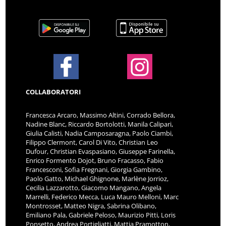
COLLABORATORI
Francesca Arcaro, Massimo Altini, Corrado Bellora,
Nadine Blanc, Riccardo Bortolotti, Manila Calipari,
Giulia Calisti, Nadia Camposaragna, Paolo Ciambi,
Filippo Clermont, Carol Di Vito, Christian Leo
Dufour, Christian Evaspasiano, Giuseppe Farinella,
Enrico Formento Dojot, Bruno Fracasso, Fabio
Francesconi, Sofia Fregnani, Giorgia Gambino,
Paolo Gatto, Michael Ghignone, Marlène Jorrioz,
Cecilia Lazzarotto, Giacomo Mangano, Angela
Marrelli, Federico Mecca, Luca Mauro Melloni, Marc
Montrosset, Matteo Nigra, Sabrina Olibano,
Emiliano Pala, Gabriele Peloso, Maurizio Pitti, Loris
Ponsetto, Andrea Portigliatti, Mattia Pramotton,