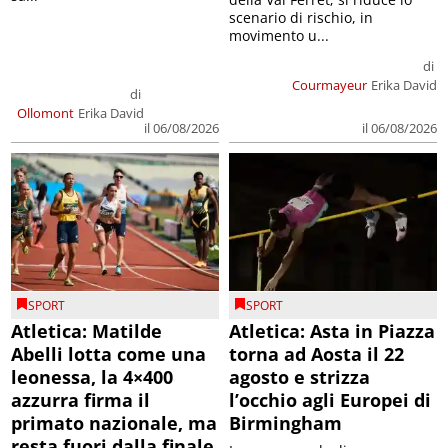
scenario di rischio, in
movimento u...
di
Courmayeur
Erika David
di
Ollomont
Erika David
il 06/08/2026
il 06/08/2026
SPORT
SPORT
Atletica: Matilde
Atletica: Asta in Piazza
Abelli lotta come una
torna ad Aosta il 22
leonessa, la 4×400
agosto e strizza
azzurra firma il
l’occhio agli Europei di
primato nazionale, ma
Birmingham
resta fuori dalla finale