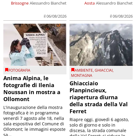
Brissogne
Alessandro Bianchet
Aosta
Alessandro Bianchet
il 06/08/2026
il 06/08/2026
FOTOGRAFIA
AMBIENTE
,
GHIACCIAI
,
MONTAGNA
Anima Alpina, le
Ghiacciaio
fotografie di Ilenia
Planpincieux,
Noussan in mostra a
riapertura diurna
Ollomont
della strada della Val
L'inaugurazione della mostra
Ferret
fotografica è in programma
venerdì 7 agosto alle 18, nella
Riapre oggi, giovedì 6 agosto,
sala espositiva del Comune di
solo di giorno e solo in
Ollomont; le immagini esposte
discesa, la strada comunale
sa...
della Val Ferret; si riduce lo