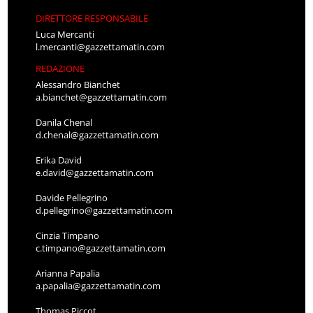
DIRETTORE RESPONSABILE
Luca Mercanti
l.mercanti@gazzettamatin.com
REDAZIONE
Alessandro Bianchet
a.bianchet@gazzettamatin.com
Danila Chenal
d.chenal@gazzettamatin.com
Erika David
e.david@gazzettamatin.com
Davide Pellegrino
d.pellegrino@gazzettamatin.com
Cinzia Timpano
c.timpano@gazzettamatin.com
Arianna Papalia
a.papalia@gazzettamatin.com
Thomas Piccot