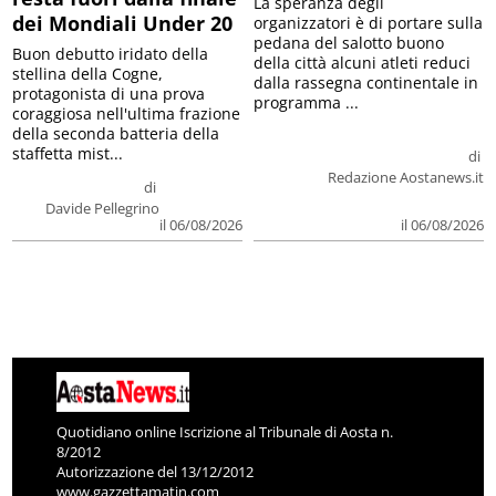
La speranza degli
dei Mondiali Under 20
organizzatori è di portare sulla
pedana del salotto buono
Buon debutto iridato della
della città alcuni atleti reduci
stellina della Cogne,
dalla rassegna continentale in
protagonista di una prova
programma ...
coraggiosa nell'ultima frazione
della seconda batteria della
staffetta mist...
di
Redazione Aostanews.it
di
Davide Pellegrino
il 06/08/2026
il 06/08/2026
Quotidiano online Iscrizione al Tribunale di Aosta n.
8/2012
Autorizzazione del 13/12/2012
www.gazzettamatin.com