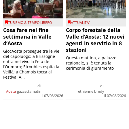
TURISMO & TEMPO LIBERO
ATTUALITA'
Cosa fare nel fine
Corpo forestale della
settimana in Valle
Valle d’Aosta: 12 nuovi
d’Aosta
agenti in servizio in 8
stazioni
GiocAosta prosegue tra le vie
del capoluogo; a Brissogne
Questa mattina, a palazzo
entra nel vivo la Feta de
regionale, si è tenuta la
l’Oumbra; Etroubles ospita la
cerimonia di giuramento
Veillà; a Chamois tocca al
Festival A...
di
di
Aosta
gazzettamatin
ethienne bredy
il 07/08/2026
il 07/08/2026