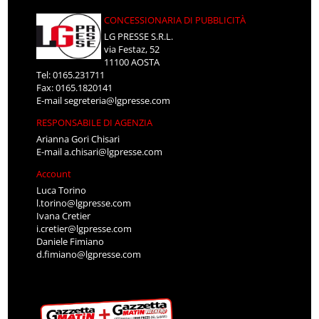
CONCESSIONARIA DI PUBBLICITÀ
LG PRESSE S.R.L.
via Festaz, 52
11100 AOSTA
Tel: 0165.231711
Fax: 0165.1820141
E-mail
segreteria@lgpresse.com
RESPONSABILE DI AGENZIA
Arianna Gori Chisari
E-mail
a.chisari@lgpresse.com
Account
Luca Torino
l.torino@lgpresse.com
Ivana Cretier
i.cretier@lgpresse.com
Daniele Fimiano
d.fimiano@lgpresse.com