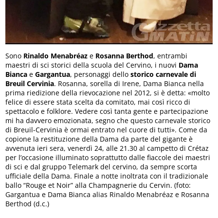
Sono
Rinaldo Menabréaz
e
Rosanna Berthod
, entrambi
maestri di sci storici della scuola del Cervino, i nuovi
Dama
Bianca
e
Gargantua
, personaggi dello
storico carnevale di
Breuil Cervinia
. Rosanna, sorella di Irene, Dama Bianca nella
prima riedizione della rievocazione nel 2012, si è detta: «molto
felice di essere stata scelta da comitato, mai così ricco di
spettacolo e folklore. Vedere così tanta gente e partecipazione
mi ha davvero emozionata, segno che questo carnevale storico
di Breuil-Cervinia è ormai entrato nel cuore di tutti». Come da
copione la restituzione della Dama da parte del gigante è
avvenuta ieri sera, venerdì 24, alle 21.30 al campetto di Crétaz
per l’occasione illuminato soprattutto dalle fiaccole dei maestri
di sci e dal gruppo Telemark del cervino, da sempre scorta
ufficiale della Dama. Finale a notte inoltrata con il tradizionale
ballo “Rouge et Noir” alla Champagnerie du Cervin. (foto:
Gargantua e Dama Bianca alias Rinaldo Menabréaz e Rosanna
Berthod (d.c.)