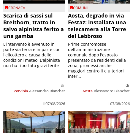
CRONACA
COMUNI
Scarica di sassi sul
Aosta, degrado in via
Breithorn, tratto in
Festaz: installata una
salvo alpinista ferito a
telecamera alla Torre
una gamba
del Lebbroso
L'intervento è avvenuto in
Prime contromosse
parte via terra e in parte con
dell'amministrazione
l'elicottero a causa delle
comunale dopo l'esposto
condizioni meteo. L'alpinista
presentato da residenti della
non ha riportato gravi ferite
zona; promessi anche
maggiori controlli e ulteriori
inter...
di
di
cervinia
Alessandro Bianchet
Aosta
Alessandro Bianchet
il 07/08/2026
il 07/08/2026