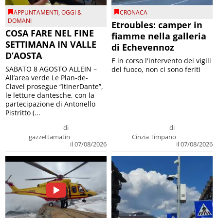
APPUNTAMENTI
,
OGGI &
CRONACA
DOMANI
Etroubles: camper in
COSA FARE NEL FINE
fiamme nella galleria
SETTIMANA IN VALLE
di Echevennoz
D’AOSTA
E in corso l'intervento dei vigili
SABATO 8 AGOSTO ALLEIN –
del fuoco, non ci sono feriti
All’area verde Le Plan-de-
Clavel prosegue “ItinerDante”,
le letture dantesche, con la
partecipazione di Antonello
Pistritto (...
di
di
gazzettamatin
Cinzia Timpano
il 07/08/2026
il 07/08/2026