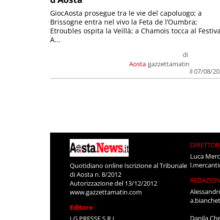
GiocAosta prosegue tra le vie del capoluogo; a
Brissogne entra nel vivo la Feta de l’Oumbra;
Etroubles ospita la Veillà; a Chamois tocca al Festiva
A...
di
Aosta
gazzettamatin
il 07/08/2
DIRETTOR
Luca Merc
l.mercant
Quotidiano online Iscrizione al Tribunale
di Aosta n. 8/2012
REDAZIO
Autorizzazione del 13/12/2012
Alessandr
www.gazzettamatin.com
a.bianche
Editore
Danila Ch
LG PRESSE S.R.L.