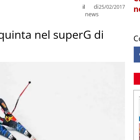
di
il
25/02/2017
n
news
 quinta nel superG di
C