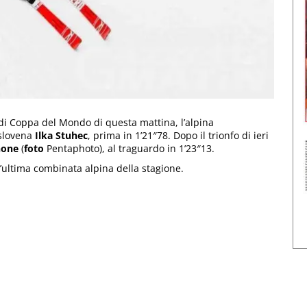
di Coppa del Mondo di questa mattina, l’alpina
 slovena
Ilka Stuhec
, prima in 1’21″78. Dopo il trionfo di ieri
gnone
(
foto
Pentaphoto), al traguardo in 1’23″13.
ultima combinata alpina della stagione.