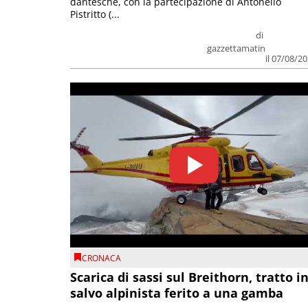
dantesche, con la partecipazione di Antonello
Pistritto (...
di
gazzettamatin
il 07/08/2
CRONACA
Scarica di sassi sul Breithorn, tratto i
salvo alpinista ferito a una gamba