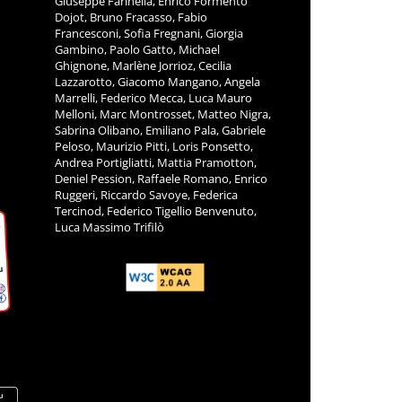
Giuseppe Farinella, Enrico Formento
Dojot, Bruno Fracasso, Fabio
Francesconi, Sofia Fregnani, Giorgia
Gambino, Paolo Gatto, Michael
Ghignone, Marlène Jorrioz, Cecilia
Lazzarotto, Giacomo Mangano, Angela
Marrelli, Federico Mecca, Luca Mauro
Melloni, Marc Montrosset, Matteo Nigra,
Sabrina Olibano, Emiliano Pala, Gabriele
Peloso, Maurizio Pitti, Loris Ponsetto,
Andrea Portigliatti, Mattia Pramotton,
Deniel Pession, Raffaele Romano, Enrico
Ruggeri, Riccardo Savoye, Federica
Tercinod, Federico Tigellio Benvenuto,
Luca Massimo Trifilò