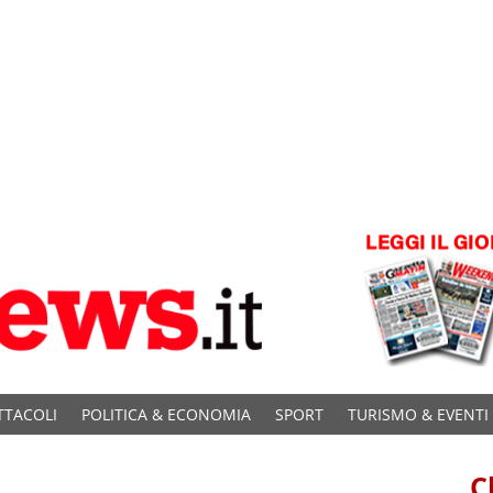
TTACOLI
POLITICA & ECONOMIA
SPORT
TURISMO & EVENTI
C