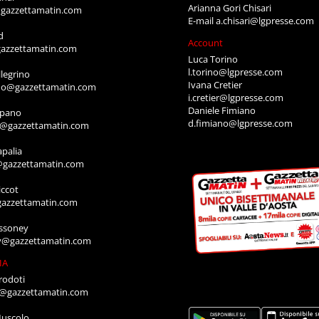
Arianna Gori Chisari
gazzettamatin.com
E-mail
a.chisari@lgpresse.com
d
Account
azzettamatin.com
Luca Torino
l.torino@lgpresse.com
legrino
Ivana Cretier
ino@gazzettamatin.com
i.cretier@lgpresse.com
Daniele Fimiano
mpano
d.fimiano@lgpresse.com
o@gazzettamatin.com
apalia
@gazzettamatin.com
ccot
gazzettamatin.com
ssoney
y@gazzettamatin.com
IA
rodoti
a@gazzettamatin.com
Muscolo