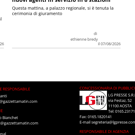
Questa mattina, a palazzo regionale, si è tenuta la
cerimonia di giuramento
l
di
ethienne bredy
026
il 07/08/2026
CONCESSIONARIA DI PUBBLIC
E RESPONSABILE
LG PRESSE S.R.
anti
via Festaz, 52
i@gazzettamatin.com
11100 AOSTA
NE
Tel: 0165.2317
Fax: 0165.1820141
o Bianchet
E-mail
segreteria@lgpresse.co
t@gazzettamatin.com
RESPONSABILE DI AGENZIA
enal