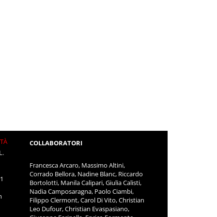
ITÀ
COLLABORATORI
L.
Francesca Arcaro, Massimo Altini,
Corrado Bellora, Nadine Blanc, Riccardo
11
Bortolotti, Manila Calipari, Giulia Calisti,
Nadia Camposaragna, Paolo Ciambi,
m
Filippo Clermont, Carol Di Vito, Christian
Leo Dufour, Christian Evaspasiano,