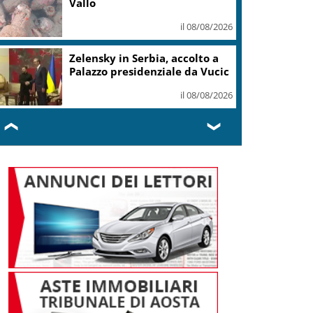
straordianario
il 08/08/2026
Calcio, Uefa: risarcimento alla
presunta amante di Infantino
il 08/08/2026
❮
❯