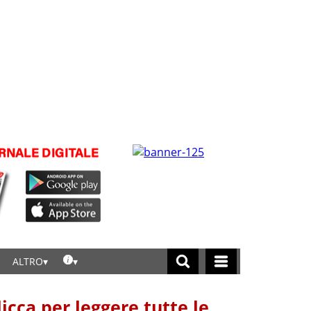
ALTRO
licca per leggere tutte le