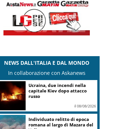
NEWS DALL'ITALIA E DAL MONDO
In collaborazione con Askanews
Alessandro Taini, l’italiano
Emmy dietro nuova serie
Ghostbuster
il 08/08/2026
Agenzia spaziale italiana:
Mario Cospito commissario