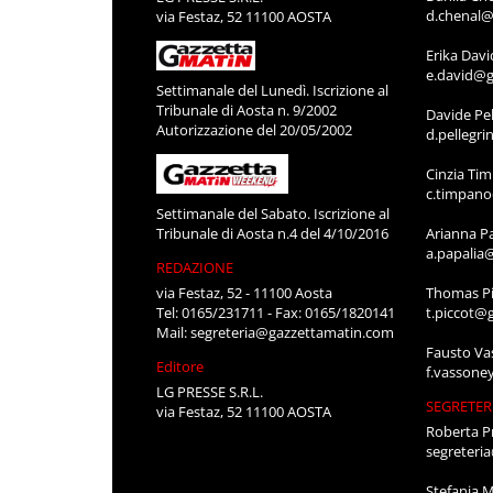
d.chenal@
via Festaz, 52 11100 AOSTA
Erika Davi
e.david@g
Settimanale del Lunedì. Iscrizione al
Tribunale di Aosta n. 9/2002
Davide Pel
Autorizzazione del 20/05/2002
d.pellegr
Cinzia Ti
c.timpan
Settimanale del Sabato. Iscrizione al
Tribunale di Aosta n.4 del 4/10/2016
Arianna P
a.papalia
REDAZIONE
via Festaz, 52 - 11100 Aosta
Thomas Pi
Tel: 0165/231711 - Fax: 0165/1820141
t.piccot@
Mail:
segreteria@gazzettamatin.com
Fausto Va
Editore
f.vassone
LG PRESSE S.R.L.
SEGRETER
via Festaz, 52 11100 AOSTA
Roberta P
segreteri
Stefania 