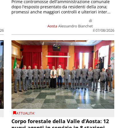
Prime contromosse dell'amministrazione comunale
dopo l'esposto presentato da residenti della zona;
promessi anche maggiori controlli e ulteriori inter...
di
Aosta
Alessandro Bianchet
026
il 07/08/2026
ATTUALITA'
Corpo forestale della Valle d’Aosta: 12
nuovi agenti in servizio in 8 stazioni