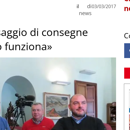
di
il
03/03/2017
n
news
saggio di consegne
C
o funziona»