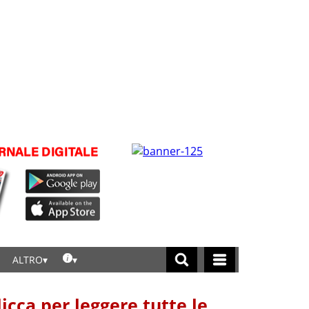
ALTRO
licca per leggere tutte le