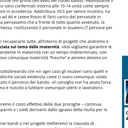
ultime ore prima dell’avvio del nuovo bando. «Nonostante il
i si sono confermati intorno alle 10-14 unità come sempre
 ore in eccedenza. Addirittura, KCS per venire incontro, ha
ad Ati e Leone Rosso di farsi carico del personale in
ma pensavamo che a fronte di tutto quanto avvenuto, la
messa, riutilizzando il personale in esubero (7 persone per
i recuperarle tutte, all’interno di progetti che andremo a
cciata sul tema delle maternità
: «Noi vogliamo garantire le
pendente in maternità con un tempo indeterminato, non
. Sono comunque maternità “fresche” e avremo almeno un
 sottolineando che «in ogni caso gli esuberi sono quelli e
Politiche sociali evidenzia come ci siano comunque «state
tutto il percorso del bando. «Il consiglio non ha avuto forza
 ma è riuscito a tutelare comunque utenti e lavoratori».
remo il costo effettivo delle due proroghe – continua
parmi e i soldi derivanti dallo sgravio della multa per lo
 nei bandi o nei progetti metteremo la clausola di