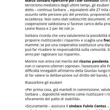
Marco Sorbara ripercorre poi l’iter convulso
delle 
terrorismo mediatico degli ultimi tempi, gli esuber
detto – continua Sorbara -, equivalenti alle 27 mila
assunto sette persone più del previsto, proponendo 
eccedenza. Non sono stati sottoscritti documenti, 
cooperazione valdostana si facesse carico della pro
Leone Rosso e 2 per Ati ndr.)».
Sorbara ricorda che «ora valuteremo la possibilità d
proporre riutilizzando i risparmi» e scaglia una
fre
mamme: se poi una cooperativa sostituisce una di
può far ricadere le responsabilità sulla comunità
anno per ragionare sui risparmi».
Mentre non entra nel merito del
ricorso pendente
,
non ci saranno ulteriori soprese», l’assessore alle 
difficoltà innegabili all’interno della Giunta» lungo 
di far valere la deliberazione sul diritto del bando,
Riassorbire gli esuberi
«Per prima cosa, già martedì in commissione, valute
Sorbara -, dopodiché vedremo come riutilizzare i ris
sforamento del patto di stabilità».
«Sicuramente – assicura il
sindaco Fulvio Centoz
-,