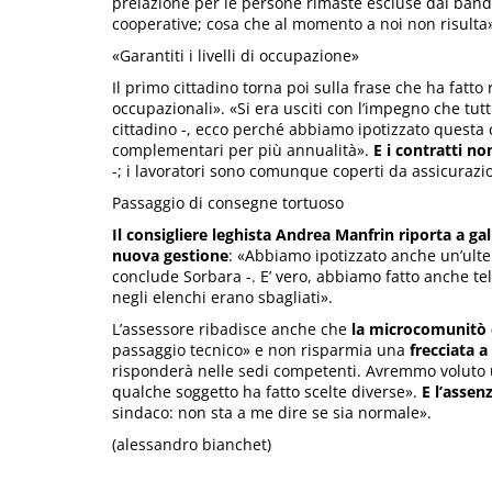
prelazione per le persone rimaste escluse dal band
cooperative; cosa che al momento a noi non risulta
«Garantiti i livelli di occupazione»
Il primo cittadino torna poi sulla frase che ha fatto
occupazionali». «Si era usciti con l’impegno che tutti
cittadino -, ecco perché abbiamo ipotizzato questa 
complementari per più annualità».
E i contratti no
-; i lavoratori sono comunque coperti da assicurazi
Passaggio di consegne tortuoso
Il consigliere leghista Andrea Manfrin riporta a gal
nuova gestione
: «Abbiamo ipotizzato anche un’ulte
conclude Sorbara -. E’ vero, abbiamo fatto anche tel
negli elenchi erano sbagliati».
L’assessore ribadisce anche che
la microcomunitò 
passaggio tecnico» e non risparmia una
frecciata 
risponderà nelle sedi competenti. Avremmo voluto
qualche soggetto ha fatto scelte diverse».
E l’assen
sindaco: non sta a me dire se sia normale».
(alessandro bianchet)