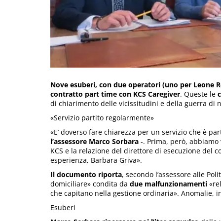
Nove esuberi, con due operatori (uno per Leone Ro
contratto part time con KCS Caregiver
. Queste le
c
di chiarimento delle vicissitudini e della guerra di 
«Servizio partito regolarmente»
«E’ doverso fare chiarezza per un servizio che è pa
l’assessore Marco Sorbara
-. Prima, però, abbiamo v
KCS e la relazione del direttore di esecuzione del co
esperienza, Barbara Griva».
Il documento riporta
, secondo l’assessore alle Poli
domiciliare» condita da
due malfunzionamenti
«rel
che capitano nella gestione ordinaria». Anomalie, inv
Esuberi