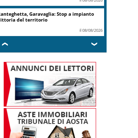
record 2025
il 07/08/2026
Turismo, Osservatorio
Telepass: +20% di interesse
per i viaggi in auto
il 07/08/2026
❮
❯