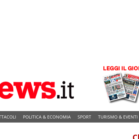
TTACOLI
POLITICA & ECONOMIA
SPORT
TURISMO & EVENTI
C