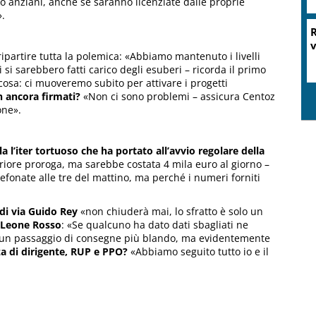
o anziani, anche se saranno licenziate dalle proprie
».
 ripartire tutta la polemica: «Abbiamo mantenuto i livelli
 si sarebbero fatti carico degli esuberi – ricorda il primo
cosa: ci muoveremo subito per attivare i progetti
n ancora firmati?
«Non ci sono problemi – assicura Centoz
one».
la l’iter tortuoso che ha portato all’avvio regolare della
riore proroga, ma sarebbe costata 4 mila euro al giorno –
efonate alle tre del mattino, ma perché i numeri forniti
di via Guido Rey
«non chiuderà mai, lo sfratto è solo un
a Leone Rosso
: «Se qualcuno ha dato dati sbagliati ne
 un passaggio di consegne più blando, ma evidentemente
za di dirigente, RUP e PPO?
«Abbiamo seguito tutto io e il