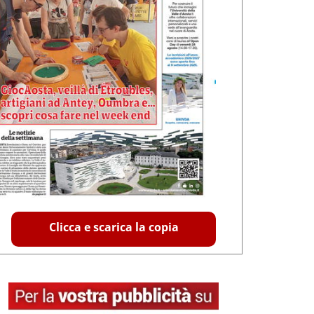
Clicca e scarica la copia