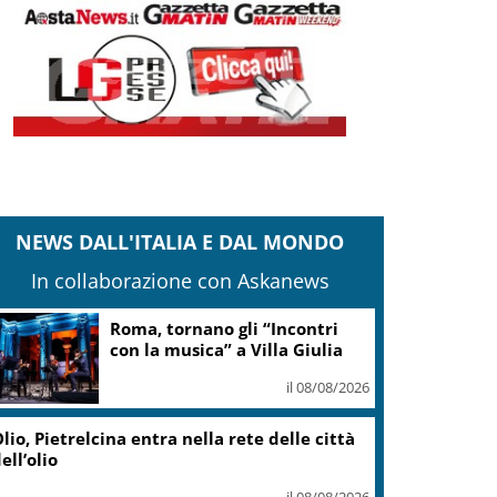
NEWS DALL'ITALIA E DAL MONDO
In collaborazione con Askanews
Adyen e GetYourGuide: 15
anni di innovazione per le
esperienze di viaggio
il 07/08/2026
Caretta caretta, circa 280 nidi
individuati in Italia dopo