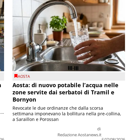
AOSTA
n
Aosta: di nuovo potabile l’acqua nelle
zone servite dai serbatoi di Tramil e
Bornyon
Revocate le due ordinanze che dalla scorsa
...
settimana imponevano la bollitura nella pre-collina,
a Saraillon e Porossan
di
Redazione Aostanews.it
026
il 07/08/2026