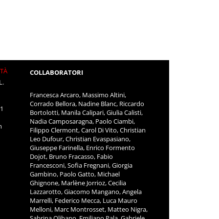
ITÀ
COLLABORATORI
L.
Francesca Arcaro, Massimo Altini,
Corrado Bellora, Nadine Blanc, Riccardo
11
Bortolotti, Manila Calipari, Giulia Calisti,
Nadia Camposaragna, Paolo Ciambi,
m
Filippo Clermont, Carol Di Vito, Christian
Leo Dufour, Christian Evaspasiano,
Giuseppe Farinella, Enrico Formento
Dojot, Bruno Fracasso, Fabio
Francesconi, Sofia Fregnani, Giorgia
Gambino, Paolo Gatto, Michael
Ghignone, Marlène Jorrioz, Cecilia
Lazzarotto, Giacomo Mangano, Angela
Marrelli, Federico Mecca, Luca Mauro
Melloni, Marc Montrosset, Matteo Nigra,
Sabrina Olibano, Emiliano Pala, Gabriele