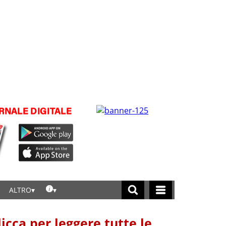
ALTRO
licca per leggere tutte le