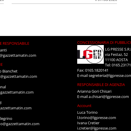
CONCESSIONARIA DI PUBBLIC
E RESPONSABILE
LG PRESSE S.R.
anti
via Festaz, 52
i@gazzettamatin.com
11100 AOSTA
NE
Tel: 0165.2317
Fax: 0165.1820141
o Bianchet
E-mail
segreteria@lgpresse.co
t@gazzettamatin.com
RESPONSABILE DI AGENZIA
enal
Arianna Gori Chisari
gazzettamatin.com
E-mail
a.chisari@lgpresse.com
d
Account
azzettamatin.com
Luca Torino
l.torino@lgpresse.com
legrino
Ivana Cretier
ino@gazzettamatin.com
i.cretier@lgpresse.com