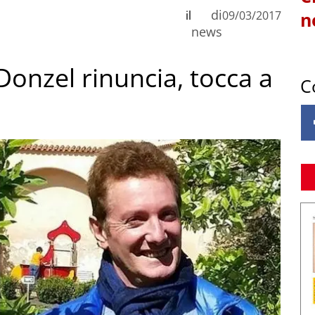
di
il
09/03/2017
n
news
Donzel rinuncia, tocca a
C