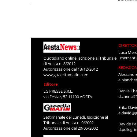
DIRETTOR
Luca Merc
l.mercant
Quotidiano online Iscrizione al Tribunale
di Aosta n. 8/2012
REDAZIO
Autorizzazione del 13/12/2012
Alessandr
www.gazzettamatin.com
a.bianche
Editore
Danila Ch
LG PRESSE S.R.L.
d.chenal@
via Festaz, 52 11100 AOSTA
Erika Davi
e.david@g
Settimanale del Lunedì. Iscrizione al
Tribunale di Aosta n. 9/2002
Davide Pel
Autorizzazione del 20/05/2002
d.pellegr