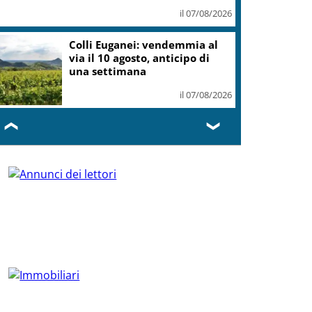
il 07/08/2026
Colli Euganei: vendemmia al
via il 10 agosto, anticipo di
una settimana
il 07/08/2026
❮
❯