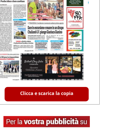
Clicca e scarica la copia