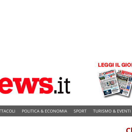
TTACOLI
POLITICA & ECONOMIA
SPORT
TURISMO & EVENTI
C