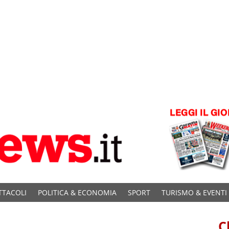
TTACOLI
POLITICA & ECONOMIA
SPORT
TURISMO & EVENTI
C