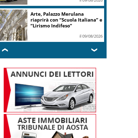
Arte, Palazzo Merulana
riaprirà con “Scuola Italiana” e
“Lirismo Indifeso”
il 09/08/2026
❮
❯