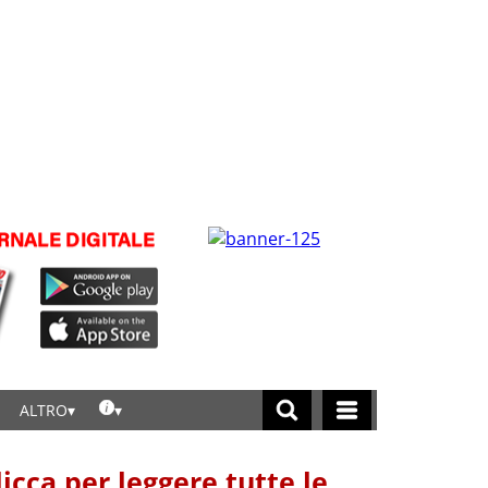
ALTRO
licca per leggere tutte le