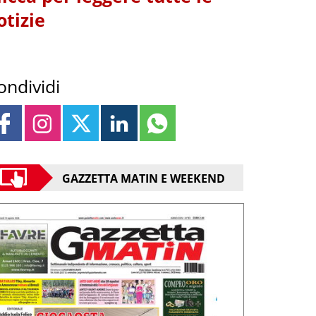
otizie
ondividi
GAZZETTA MATIN E WEEKEND