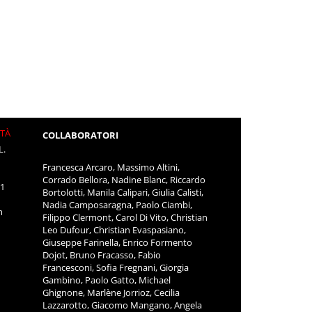
ITÀ
COLLABORATORI
L.
Francesca Arcaro, Massimo Altini,
Corrado Bellora, Nadine Blanc, Riccardo
11
Bortolotti, Manila Calipari, Giulia Calisti,
Nadia Camposaragna, Paolo Ciambi,
m
Filippo Clermont, Carol Di Vito, Christian
Leo Dufour, Christian Evaspasiano,
Giuseppe Farinella, Enrico Formento
Dojot, Bruno Fracasso, Fabio
Francesconi, Sofia Fregnani, Giorgia
Gambino, Paolo Gatto, Michael
Ghignone, Marlène Jorrioz, Cecilia
Lazzarotto, Giacomo Mangano, Angela