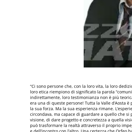
“Ci sono persone che, con la loro vita, la loro dedizio
loro etica riempiono di significato la parola “comuni
indirettamente, loro testimonianza non è più teoric
era una di queste persone! Tutta la Valle d’Aosta è p
la sua forza. Ma la sua esperienza rimane. L’esperi
circondava, ma capace di guardare a quello che si p
visione, di dare progetto e concretezza a quella visi
può trasformare la realtà attraverso il proprio impe
e dell’incontro con l’altro. Una certezza che Orfeo 