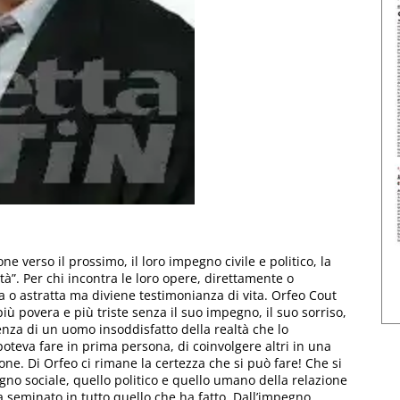
ne verso il prossimo, il loro impegno civile e politico, la
tà”. Per chi incontra le loro opere, direttamente o
a o astratta ma diviene testimonianza di vita. Orfeo Cout
iù povera e più triste senza il suo impegno, il suo sorriso,
enza di un uomo insoddisfatto della realtà che lo
oteva fare in prima persona, di coinvolgere altri in una
one. Di Orfeo ci rimane la certezza che si può fare! Che si
gno sociale, quello politico e quello umano della relazione
ha seminato in tutto quello che ha fatto. Dall’impegno