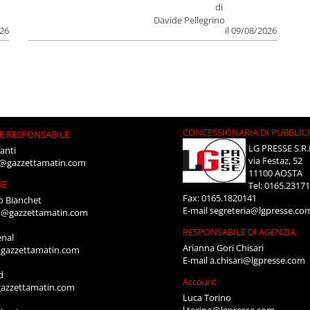
di
Davide Pellegrino
026
il 09/08/2026
CONCESSIONARIA DI PUBBLIC
E RESPONSABILE
LG PRESSE S.R.
anti
via Festaz, 52
i@gazzettamatin.com
11100 AOSTA
NE
Tel: 0165.2317
Fax: 0165.1820141
o Bianchet
E-mail
segreteria@lgpresse.co
t@gazzettamatin.com
RESPONSABILE DI AGENZIA
enal
Arianna Gori Chisari
gazzettamatin.com
E-mail
a.chisari@lgpresse.com
d
Account
azzettamatin.com
Luca Torino
l.torino@lgpresse.com