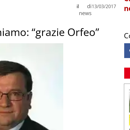
di
il
13/03/2017
n
news
iamo: “grazie Orfeo”
C