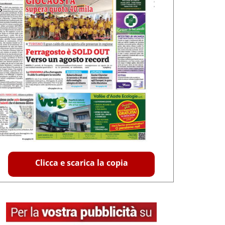
Clicca e scarica la copia