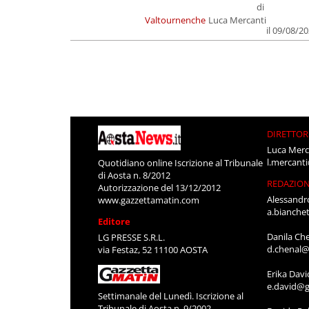
di
Valtournenche
Luca Mercanti
il 09/08/2
DIRETTOR
Luca Merc
l.mercant
Quotidiano online Iscrizione al Tribunale
di Aosta n. 8/2012
REDAZIO
Autorizzazione del 13/12/2012
Alessandr
www.gazzettamatin.com
a.bianche
Editore
Danila Ch
LG PRESSE S.R.L.
d.chenal@
via Festaz, 52 11100 AOSTA
Erika Davi
e.david@g
Settimanale del Lunedì. Iscrizione al
Tribunale di Aosta n. 9/2002