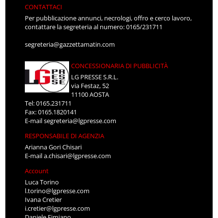
CONTATTACI
Per pubblicazione annunci, necrologi, offro e cerco lavoro,
contattare la segreteria al numero: 0165/231711
segreteria@gazzettamatin.com
CONCESSIONARIA DI PUBBLICITÀ
LG PRESSE S.R.L.
via Festaz, 52
11100 AOSTA
Tel: 0165.231711
Fax: 0165.1820141
E-mail
segreteria@lgpresse.com
RESPONSABILE DI AGENZIA
Arianna Gori Chisari
E-mail
a.chisari@lgpresse.com
Account
Luca Torino
l.torino@lgpresse.com
Ivana Cretier
i.cretier@lgpresse.com
Daniele Fimiano