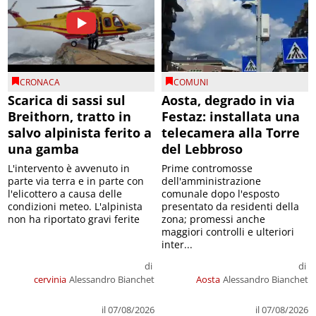
CRONACA
COMUNI
Scarica di sassi sul
Aosta, degrado in via
Breithorn, tratto in
Festaz: installata una
salvo alpinista ferito a
telecamera alla Torre
una gamba
del Lebbroso
L'intervento è avvenuto in
Prime contromosse
parte via terra e in parte con
dell'amministrazione
l'elicottero a causa delle
comunale dopo l'esposto
condizioni meteo. L'alpinista
presentato da residenti della
non ha riportato gravi ferite
zona; promessi anche
maggiori controlli e ulteriori
inter...
di
di
cervinia
Alessandro Bianchet
Aosta
Alessandro Bianchet
il 07/08/2026
il 07/08/2026