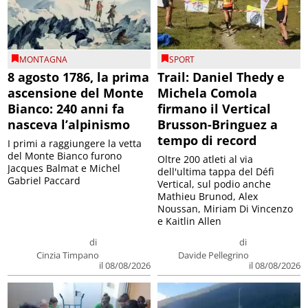
MONTAGNA
SPORT
8 agosto 1786, la prima
Trail: Daniel Thedy e
ascensione del Monte
Michela Comola
Bianco: 240 anni fa
firmano il Vertical
nasceva l’alpinismo
Brusson-Bringuez a
tempo di record
I primi a raggiungere la vetta
del Monte Bianco furono
Oltre 200 atleti al via
Jacques Balmat e Michel
dell'ultima tappa del Défì
Gabriel Paccard
Vertical, sul podio anche
Mathieu Brunod, Alex
Noussan, Miriam Di Vincenzo
e Kaitlin Allen
di
di
Cinzia Timpano
Davide Pellegrino
il 08/08/2026
il 08/08/2026