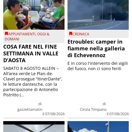
APPUNTAMENTI
,
OGGI &
CRONACA
DOMANI
Etroubles: camper in
COSA FARE NEL FINE
fiamme nella galleria
SETTIMANA IN VALLE
di Echevennoz
D’AOSTA
E in corso l'intervento dei vigili
SABATO 8 AGOSTO ALLEIN –
del fuoco, non ci sono feriti
All’area verde Le Plan-de-
Clavel prosegue “ItinerDante”,
le letture dantesche, con la
partecipazione di Antonello
Pistritto (...
di
di
gazzettamatin
Cinzia Timpano
il 07/08/2026
il 07/08/2026