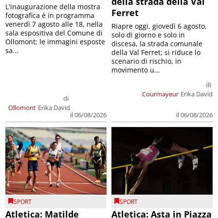
della strada della Val
L'inaugurazione della mostra
Ferret
fotografica è in programma
venerdì 7 agosto alle 18, nella
Riapre oggi, giovedì 6 agosto,
sala espositiva del Comune di
solo di giorno e solo in
Ollomont; le immagini esposte
discesa, la strada comunale
sa...
della Val Ferret; si riduce lo
scenario di rischio, in
movimento u...
di
Courmayeur
Erika David
di
Ollomont
Erika David
il 06/08/2026
il 06/08/2026
SPORT
SPORT
Atletica: Matilde
Atletica: Asta in Piazza