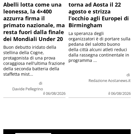
Abelli lotta come una
torna ad Aosta il 22
leonessa, la 4×400
agosto e strizza
azzurra firma il
l’occhio agli Europei di
primato nazionale, ma
Birmingham
resta fuori dalla finale
La speranza degli
dei Mondiali Under 20
organizzatori è di portare sulla
pedana del salotto buono
Buon debutto iridato della
della città alcuni atleti reduci
stellina della Cogne,
dalla rassegna continentale in
protagonista di una prova
programma ...
coraggiosa nell'ultima frazione
della seconda batteria della
staffetta mist...
di
Redazione Aostanews.it
di
Davide Pellegrino
il 06/08/2026
il 06/08/2026