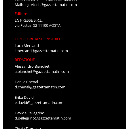
Mail:
segreteria@gazzettamatin.com
Editore
LG PRESSE S.R.L.
via Festaz, 52 11100 AOSTA
DIRETTORE RESPONSABILE
Luca Mercanti
l.mercanti@gazzettamatin.com
REDAZIONE
Alessandro Bianchet
a.bianchet@gazzettamatin.com
Danila Chenal
d.chenal@gazzettamatin.com
Erika David
e.david@gazzettamatin.com
Davide Pellegrino
d.pellegrino@gazzettamatin.com
Cinzia Timpano