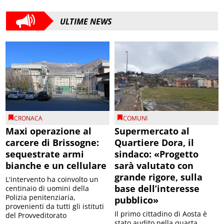
ULTIME NEWS
CRONACA
COMUNI
Maxi operazione al
Supermercato al
carcere di Brissogne:
Quartiere Dora, il
sequestrate armi
sindaco: «Progetto
bianche e un cellulare
sarà valutato con
grande rigore, sulla
L'intervento ha coinvolto un
base dell’interesse
centinaio di uomini della
Polizia penitenziaria,
pubblico»
provenienti da tutti gli istituti
Il primo cittadino di Aosta è
del Provveditorato
stato audito nella quarta