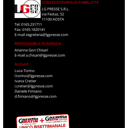
CONCESSIONARIA DI PUBBLICITÀ
LG PRESSE S.R.L.
via Festaz, 52
11100 AOSTA
Tel: 0165.231711
Fax: 0165.1820141
E-mail
segreteria@lgpresse.com
RESPONSABILE DI AGENZIA
Arianna Gori Chisari
E-mail
a.chisari@lgpresse.com
Account
Luca Torino
l.torino@lgpresse.com
Ivana Cretier
i.cretier@lgpresse.com
Daniele Fimiano
d.fimiano@lgpresse.com