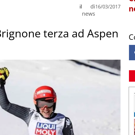
di
il
16/03/2017
n
news
 Brignone terza ad Aspen
C