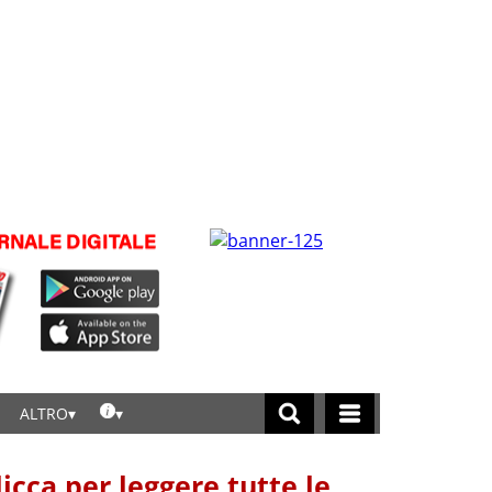
ALTRO
licca per leggere tutte le