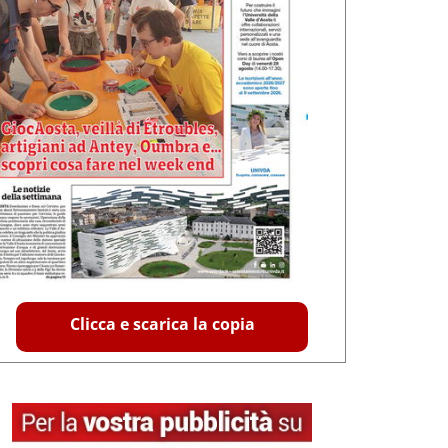
Clicca e scarica la copia