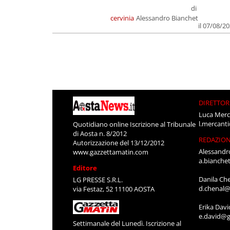
di
cervinia
Alessandro Bianchet
il 07/08/2
DIRETTOR
Luca Merc
l.mercant
Quotidiano online Iscrizione al Tribunale
di Aosta n. 8/2012
REDAZIO
Autorizzazione del 13/12/2012
Alessandr
www.gazzettamatin.com
a.bianche
Editore
Danila Ch
LG PRESSE S.R.L.
d.chenal@
via Festaz, 52 11100 AOSTA
Erika Davi
e.david@g
Settimanale del Lunedì. Iscrizione al