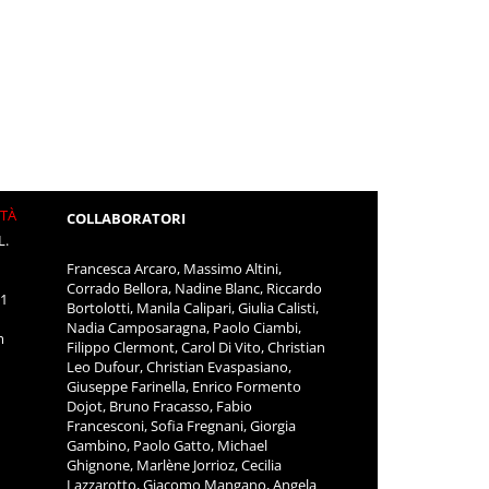
ITÀ
COLLABORATORI
L.
Francesca Arcaro, Massimo Altini,
Corrado Bellora, Nadine Blanc, Riccardo
11
Bortolotti, Manila Calipari, Giulia Calisti,
Nadia Camposaragna, Paolo Ciambi,
m
Filippo Clermont, Carol Di Vito, Christian
Leo Dufour, Christian Evaspasiano,
Giuseppe Farinella, Enrico Formento
Dojot, Bruno Fracasso, Fabio
Francesconi, Sofia Fregnani, Giorgia
Gambino, Paolo Gatto, Michael
Ghignone, Marlène Jorrioz, Cecilia
Lazzarotto, Giacomo Mangano, Angela