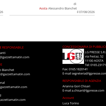
di
Aosta
Alessandro Bianchet
026
il 07/08/2026
CONCESSIONARIA DI PUBBLIC
E RESPONSABILE
LG PRESSE S.R.
anti
via Festaz, 52
i@gazzettamatin.com
11100 AOSTA
NE
Tel: 0165.2317
Fax: 0165.1820141
o Bianchet
E-mail
segreteria@lgpresse.co
t@gazzettamatin.com
RESPONSABILE DI AGENZIA
enal
Arianna Gori Chisari
gazzettamatin.com
E-mail
a.chisari@lgpresse.com
d
Account
azzettamatin.com
Luca Torino