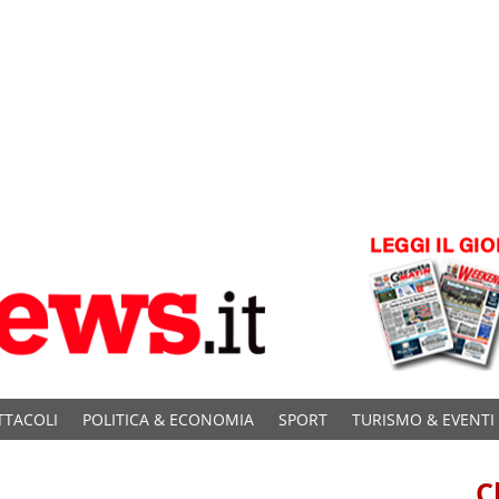
TTACOLI
POLITICA & ECONOMIA
SPORT
TURISMO & EVENTI
C