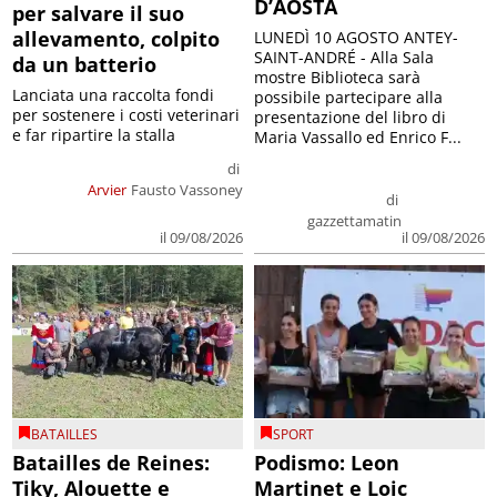
D’AOSTA
per salvare il suo
allevamento, colpito
LUNEDÌ 10 AGOSTO ANTEY-
SAINT-ANDRÉ - Alla Sala
da un batterio
mostre Biblioteca sarà
Lanciata una raccolta fondi
possibile partecipare alla
per sostenere i costi veterinari
presentazione del libro di
e far ripartire la stalla
Maria Vassallo ed Enrico F...
di
Arvier
Fausto Vassoney
di
gazzettamatin
il 09/08/2026
il 09/08/2026
BATAILLES
SPORT
Batailles de Reines:
Podismo: Leon
Tiky, Alouette e
Martinet e Loic