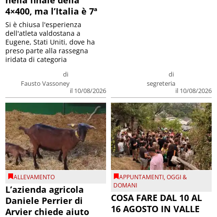
4×400, ma l’Italia è 7ª
Si è chiusa l'esperienza
dell'atleta valdostana a
Eugene, Stati Uniti, dove ha
preso parte alla rassegna
iridata di categoria
di
di
Fausto Vassoney
segreteria
il 10/08/2026
il 10/08/2026
ALLEVAMENTO
APPUNTAMENTI
,
OGGI &
DOMANI
L’azienda agricola
COSA FARE DAL 10 AL
Daniele Perrier di
16 AGOSTO IN VALLE
Arvier chiede aiuto