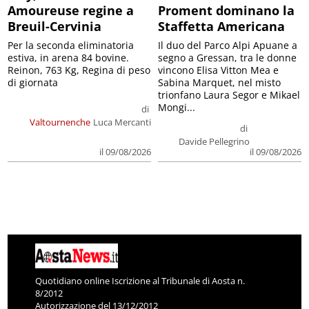
Amoureuse regine a
Proment dominano la
Breuil-Cervinia
Staffetta Americana
Per la seconda eliminatoria
Il duo del Parco Alpi Apuane a
estiva, in arena 84 bovine.
segno a Gressan, tra le donne
Reinon, 763 Kg, Regina di peso
vincono Elisa Vitton Mea e
di giornata
Sabina Marquet, nel misto
trionfano Laura Segor e Mikael
Mongi...
di
Valtournenche
Luca Mercanti
di
Davide Pellegrino
il 09/08/2026
il 09/08/2026
Quotidiano online Iscrizione al Tribunale di Aosta n.
8/2012
Autorizzazione del 13/12/2012