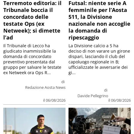
Terremoto editoria: il
Futsal: niente serie A
Tribunale boccia il
femminile per l’Aosta
concordato delle
511, la Divisione
testate Ops (ex
nazionale non accoglie
Netweek); si dimette
la domanda di
l’ad
ripescaggio
Il Tribunale di Lecco ha
La Divisione calcio a 5 ha
giudicato inammissibile la
deciso di non varare un girone
domanda di concordato
dispari, lasciando il club del
preventivo presentata dal
capoluogo regionale in B;
gruppo per salvare le testate
ufficializzate le avversarie dei
ex Netweek ora Ops R...
gi...
di
Redazione Aosta News
di
Davide Pellegrino
il 06/08/2026
il 06/08/2026