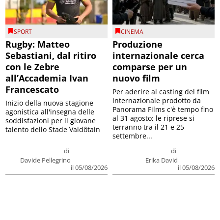
SPORT
CINEMA
Rugby: Matteo
Produzione
Sebastiani, dal ritiro
internazionale cerca
con le Zebre
comparse per un
all’Accademia Ivan
nuovo film
Francescato
Per aderire al casting del film
internazionale prodotto da
Inizio della nuova stagione
Panorama Films c'è tempo fino
agonistica all'insegna delle
al 31 agosto; le riprese si
soddisfazioni per il giovane
terranno tra il 21 e 25
talento dello Stade Valdôtain
settembre...
di
di
Davide Pellegrino
Erika David
il 05/08/2026
il 05/08/2026