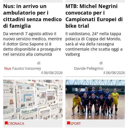
Nus: in arrivo un
MTB: Michel Negrini
ambulatorio per i
convocato per i
cittadini senza medico
Campionati Europei di
di famiglia
bike trial
Da venerdì 7 agosto attivo il
Il valdostano, 24° nella tappa
nuovo servizio medico, mentre
polacca di Coppa del Mondo,
il dottor Gino Sapone si è
sarà al via della rassegna
detto disponibile a proseguire
continentale che scatta oggi a
nel servizio alla comunità
Valberg
di
di
Nus
Fausto Vassoney
Davide Pellegrino
il 06/08/2026
il 06/08/2026
CRONACA
SPORT