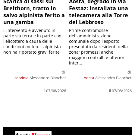
Scarica di sassi sul
Aosta, degrado in via
Breithorn, tratto in
Festaz: installata una
salvo alpinista ferito a
telecamera alla Torre
una gamba
del Lebbroso
L'intervento è avvenuto in
Prime contromosse
parte via terra e in parte con
dell'amministrazione
l'elicottero a causa delle
comunale dopo l'esposto
condizioni meteo. L'alpinista
presentato da residenti della
non ha riportato gravi ferite
zona; promessi anche
maggiori controlli e ulteriori
inter...
di
di
cervinia
Alessandro Bianchet
Aosta
Alessandro Bianchet
il 07/08/2026
il 07/08/2026