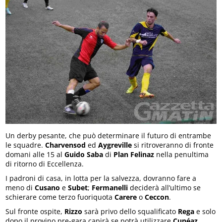
Un derby pesante, che può determinare il futuro di entrambe
le squadre.
Charvensod
ed
Aygreville
si ritroveranno di fronte
domani alle 15 al
Guido Saba
di
Plan Felinaz
nella penultima
di ritorno di Eccellenza.
I padroni di casa, in lotta per la salvezza, dovranno fare a
meno di
Cusano
e
Subet
;
Fermanelli
deciderà all’ultimo se
schierare come terzo fuoriquota
Carere
o
Ceccon
.
Sul fronte ospite,
Rizzo
sarà privo dello squalificato
Rega
e solo
dopo il provino pre-gara capirà se potrà utilizzare
Cunéaz