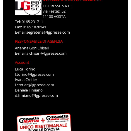
LG PRESSE S.R.L.
via Festaz, 52
11100 AOSTA
Tel: 0165.231711
Fax: 0165.1820141
E-mail
segreteria@lgpresse.com
RESPONSABILE DI AGENZIA
Arianna Gori Chisari
E-mail
a.chisari@lgpresse.com
Account
Luca Torino
l.torino@lgpresse.com
Ivana Cretier
i.cretier@lgpresse.com
Daniele Fimiano
d.fimiano@lgpresse.com