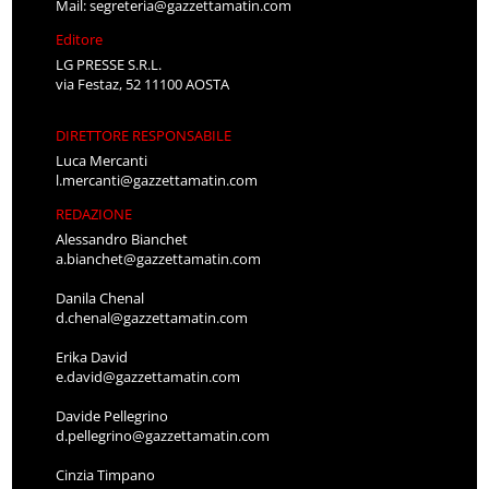
Mail:
segreteria@gazzettamatin.com
Editore
LG PRESSE S.R.L.
via Festaz, 52 11100 AOSTA
DIRETTORE RESPONSABILE
Luca Mercanti
l.mercanti@gazzettamatin.com
REDAZIONE
Alessandro Bianchet
a.bianchet@gazzettamatin.com
Danila Chenal
d.chenal@gazzettamatin.com
Erika David
e.david@gazzettamatin.com
Davide Pellegrino
d.pellegrino@gazzettamatin.com
Cinzia Timpano