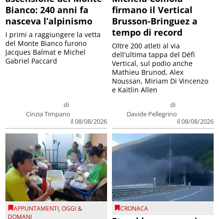
Bianco: 240 anni fa
firmano il Vertical
nasceva l’alpinismo
Brusson-Bringuez a
tempo di record
I primi a raggiungere la vetta
del Monte Bianco furono
Oltre 200 atleti al via
Jacques Balmat e Michel
dell'ultima tappa del Défì
Gabriel Paccard
Vertical, sul podio anche
Mathieu Brunod, Alex
Noussan, Miriam Di Vincenzo
e Kaitlin Allen
di
di
Cinzia Timpano
Davide Pellegrino
il 08/08/2026
il 08/08/2026
APPUNTAMENTI
,
OGGI &
CRONACA
DOMANI