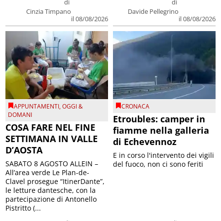
di
di
Cinzia Timpano
Davide Pellegrino
il 08/08/2026
il 08/08/2026
APPUNTAMENTI
,
OGGI &
CRONACA
DOMANI
Etroubles: camper in
COSA FARE NEL FINE
fiamme nella galleria
SETTIMANA IN VALLE
di Echevennoz
D’AOSTA
E in corso l'intervento dei vigili
SABATO 8 AGOSTO ALLEIN –
del fuoco, non ci sono feriti
All’area verde Le Plan-de-
Clavel prosegue “ItinerDante”,
le letture dantesche, con la
partecipazione di Antonello
Pistritto (...