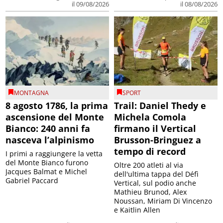
il 09/08/2026
il 08/08/2026
MONTAGNA
SPORT
8 agosto 1786, la prima
Trail: Daniel Thedy e
ascensione del Monte
Michela Comola
Bianco: 240 anni fa
firmano il Vertical
nasceva l’alpinismo
Brusson-Bringuez a
tempo di record
I primi a raggiungere la vetta
del Monte Bianco furono
Oltre 200 atleti al via
Jacques Balmat e Michel
dell'ultima tappa del Défì
Gabriel Paccard
Vertical, sul podio anche
Mathieu Brunod, Alex
Noussan, Miriam Di Vincenzo
e Kaitlin Allen