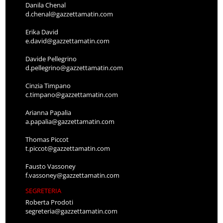
Danila Chenal
d.chenal@gazzettamatin.com
Erika David
e.david@gazzettamatin.com
Davide Pellegrino
d.pellegrino@gazzettamatin.com
Cinzia Timpano
c.timpano@gazzettamatin.com
Arianna Papalia
a.papalia@gazzettamatin.com
Thomas Piccot
t.piccot@gazzettamatin.com
Fausto Vassoney
f.vassoney@gazzettamatin.com
SEGRETERIA
Roberta Prodoti
segreteria@gazzettamatin.com