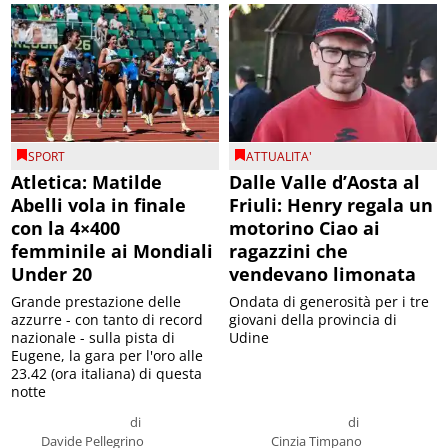
SPORT
ATTUALITA'
Atletica: Matilde
Dalle Valle d’Aosta al
Abelli vola in finale
Friuli: Henry regala un
con la 4×400
motorino Ciao ai
femminile ai Mondiali
ragazzini che
Under 20
vendevano limonata
Grande prestazione delle
Ondata di generosità per i tre
azzurre - con tanto di record
giovani della provincia di
nazionale - sulla pista di
Udine
Eugene, la gara per l'oro alle
23.42 (ora italiana) di questa
notte
di
di
Davide Pellegrino
Cinzia Timpano