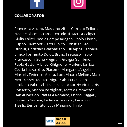
COLLABORATORI
Francesca Arcaro, Massimo Altini, Corrado Bellora,
Nadine Blanc, Riccardo Bortolotti, Manila Calipari,
Giulia Calisti, Nadia Camposaragna, Paolo Ciambi,
Filippo Clermont, Carol Di Vito, Christian Leo
Dufour, Christian Evaspasiano, Giuseppe Farinella,
Enrico Formento Dojot, Bruno Fracasso, Fabio
Francesconi, Sofia Fregnani, Giorgia Gambino,
Paolo Gatto, Michael Ghignone, Marlène Jorrioz,
Cecilia Lazzarotto, Giacomo Mangano, Angela
Marrelli, Federico Mecca, Luca Mauro Melloni, Marc
Montrosset, Matteo Nigra, Sabrina Olibano,
Emiliano Pala, Gabriele Peloso, Maurizio Pitti, Loris
Ponsetto, Andrea Portigliatti, Mattia Pramotton,
Deniel Pession, Raffaele Romano, Enrico Ruggeri,
Riccardo Savoye, Federica Tercinod, Federico
Tigellio Benvenuto, Luca Massimo Trifilò