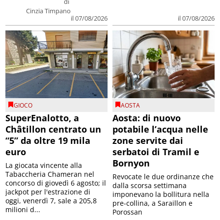
di
Cinzia Timpano
il 07/08/2026
il 07/08/2026
GIOCO
AOSTA
SuperEnalotto, a
Aosta: di nuovo
Châtillon centrato un
potabile l’acqua nelle
“5” da oltre 19 mila
zone servite dai
euro
serbatoi di Tramil e
Bornyon
La giocata vincente alla
Tabaccheria Chameran nel
Revocate le due ordinanze che
concorso di giovedì 6 agosto; il
dalla scorsa settimana
jackpot per l'estrazione di
imponevano la bollitura nella
oggi, venerdì 7, sale a 205,8
pre-collina, a Saraillon e
milioni d...
Porossan