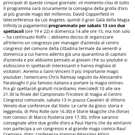
principali di queste cinque giornate. «Il momento clou di tutto
il programma sarà sicuramente la consegna della grolla d’oro
al più grande mago del millennio, David Copperfield in
teleconferenza da Los Angeles, quindi il gran Galà della Magia
Infinity (a pagamento)
programmato per sabato 13 con due
spettacoli
(ore 19 e 22) e domenica 14 alle ore 15, ma non solo
– ha continuato Rolfo -; abbiamo deciso di organizzare
all’interno un congresso per manager d’azienda al centro
congressi del comune della cittadina termale da venerdì a
domenica a cui hanno aderito già una quarantina di capitani
d’azienda e poi abbiamo pensato ai giovani che su youtube si
esibiscono in spettacoli interessanti e hanno migliaia di
visitatori. Avremo a Saint-Vincent il più importante magic
youtuber, l’americano Chris Ramsay seguito da Alessandro
Parabiaghi il più famoso italiano a portare la magia online».
Fra gli spettacoli gratuiti ricordiamo: mercoledì 10 alle ore
21.30 la finale del Campionato Tricolore di magia al Centro
Congressi comunale, sabato 13 in piazza Cavalieri di Vittorio
Veneto due conferenze dal titolo: Le carte da gioco: storia e
leggenda, di Pino Rolle (ore 16.30) e Storie Magiche che (forse)
non conosci di Marco Pusteria (ore 17.30). Infine saranno
consegnate altre due grolle d’oro a Paul Harris che da vent’anni
non partecipa a un congresso e al grande mago comico Raul
Cremona. (foto: conferenza stampa) (Massimo Altini)