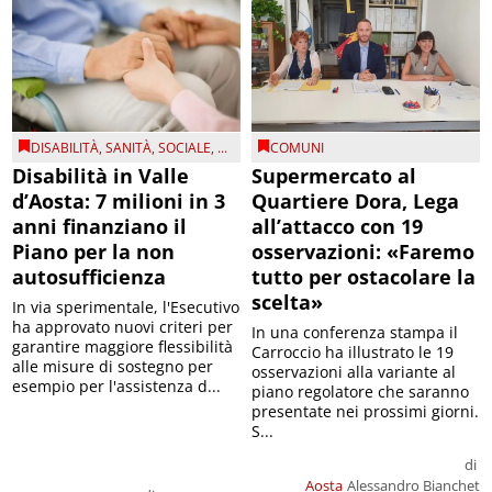
DISABILITÀ
,
SANITÀ
,
SOCIALE
, ...
COMUNI
Disabilità in Valle
Supermercato al
d’Aosta: 7 milioni in 3
Quartiere Dora, Lega
anni finanziano il
all’attacco con 19
Piano per la non
osservazioni: «Faremo
autosufficienza
tutto per ostacolare la
scelta»
In via sperimentale, l'Esecutivo
ha approvato nuovi criteri per
In una conferenza stampa il
garantire maggiore flessibilità
Carroccio ha illustrato le 19
alle misure di sostegno per
osservazioni alla variante al
esempio per l'assistenza d...
piano regolatore che saranno
presentate nei prossimi giorni.
S...
di
Aosta
Alessandro Bianchet