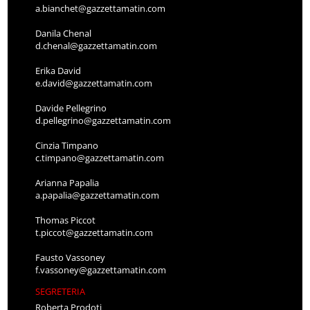
a.bianchet@gazzettamatin.com
Danila Chenal
d.chenal@gazzettamatin.com
Erika David
e.david@gazzettamatin.com
Davide Pellegrino
d.pellegrino@gazzettamatin.com
Cinzia Timpano
c.timpano@gazzettamatin.com
Arianna Papalia
a.papalia@gazzettamatin.com
Thomas Piccot
t.piccot@gazzettamatin.com
Fausto Vassoney
f.vassoney@gazzettamatin.com
SEGRETERIA
Roberta Prodoti