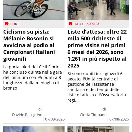
SPORT
SALUTE
,
SANITÀ
Ciclismo su pista:
Liste d’attesa: oltre 22
Mélanie Bosonin si
mila 500 richieste di
avvicina al podio ai
prime visite nei primi
Campionati Italiani
6 mesi del 2026, sono
giovanili
1.261 in più rispetto al
2025
La portacolori del Cicli Fiorin
ha concluso quinta nella gara
Si sono riuniti ieri, giovedì 6
dell'omnium con 95 punti a 8
agosto, l'Unità centrale di
lunghezze dalla medaglia di
gestione dell’assistenza
bronzo
sanitaria e dei tempi delle
liste di attesa e l'Osservatorio
regi...
di
di
Davide Pellegrino
Cinzia Timpano
il 07/08/2026
il 07/08/2026