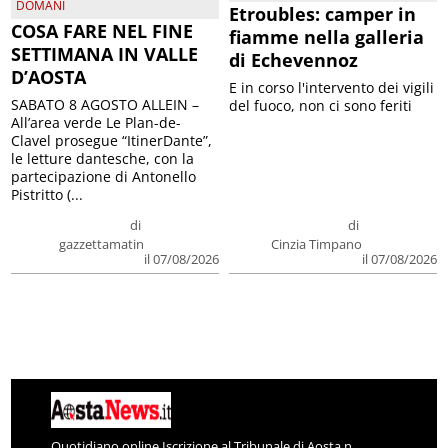
DOMANI
Etroubles: camper in
COSA FARE NEL FINE
fiamme nella galleria
SETTIMANA IN VALLE
di Echevennoz
D’AOSTA
E in corso l'intervento dei vigili
SABATO 8 AGOSTO ALLEIN –
del fuoco, non ci sono feriti
All’area verde Le Plan-de-
Clavel prosegue “ItinerDante”,
le letture dantesche, con la
partecipazione di Antonello
Pistritto (...
di
di
gazzettamatin
Cinzia Timpano
il 07/08/2026
il 07/08/2026
Quotidiano online Iscrizione al Tribunale di Aosta n.