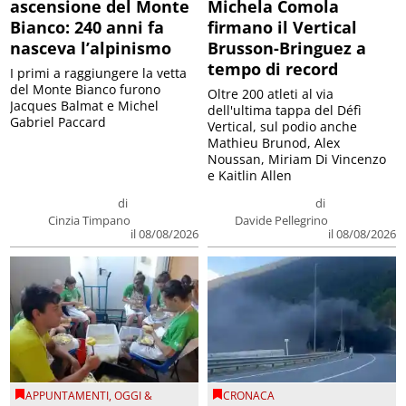
ascensione del Monte
Michela Comola
Bianco: 240 anni fa
firmano il Vertical
nasceva l’alpinismo
Brusson-Bringuez a
tempo di record
I primi a raggiungere la vetta
del Monte Bianco furono
Oltre 200 atleti al via
Jacques Balmat e Michel
dell'ultima tappa del Défì
Gabriel Paccard
Vertical, sul podio anche
Mathieu Brunod, Alex
Noussan, Miriam Di Vincenzo
e Kaitlin Allen
di
di
Cinzia Timpano
Davide Pellegrino
il 08/08/2026
il 08/08/2026
APPUNTAMENTI
,
OGGI &
CRONACA