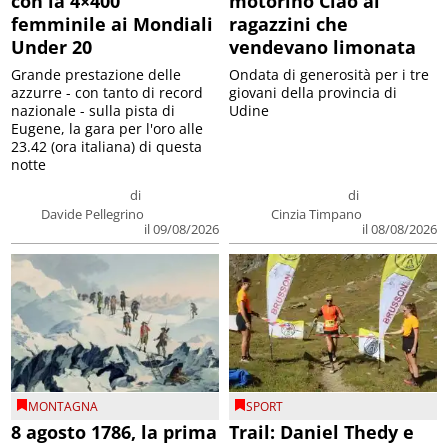
con la 4×400
motorino Ciao ai
femminile ai Mondiali
ragazzini che
Under 20
vendevano limonata
Grande prestazione delle
Ondata di generosità per i tre
azzurre - con tanto di record
giovani della provincia di
nazionale - sulla pista di
Udine
Eugene, la gara per l'oro alle
23.42 (ora italiana) di questa
notte
di
di
Davide Pellegrino
Cinzia Timpano
il 09/08/2026
il 08/08/2026
MONTAGNA
SPORT
8 agosto 1786, la prima
Trail: Daniel Thedy e