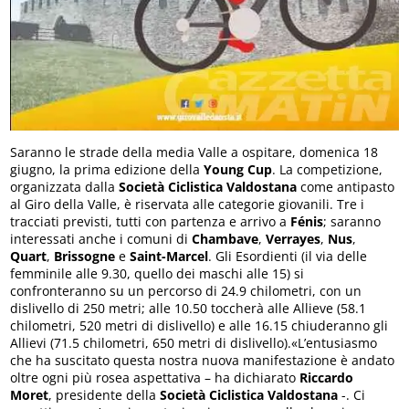
Saranno le strade della media Valle a ospitare, domenica 18
giugno, la prima edizione della
Young Cup
. La competizione,
organizzata dalla
Società Ciclistica Valdostana
come antipasto
al Giro della Valle, è riservata alle categorie giovanili. Tre i
tracciati previsti, tutti con partenza e arrivo a
Fénis
; saranno
interessati anche i comuni di
Chambave
,
Verrayes
,
Nus
,
Quart
,
Brissogne
e
Saint-Marcel
. Gli Esordienti (il via delle
femminile alle 9.30, quello dei maschi alle 15) si
confronteranno su un percorso di 24.9 chilometri, con un
dislivello di 250 metri; alle 10.50 toccherà alle Allieve (58.1
chilometri, 520 metri di dislivello) e alle 16.15 chiuderanno gli
Allievi (71.5 chilometri, 650 metri di dislivello).«L’entusiasmo
che ha suscitato questa nostra nuova manifestazione è andato
oltre ogni più rosea aspettativa – ha dichiarato
Riccardo
Moret
, presidente della
Società Ciclistica Valdostana
-. Ci