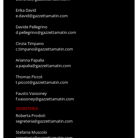
Erika David
e.david@gazzettamatin.com
Davide Pellegrino
d.pellegrino@gazzettamatin.com
Cinzia Timpano
c.timpano@gazzettamatin.com
Arianna Papalia
a.papalia@gazzettamatin.com
Thomas Piccot
t.piccot@gazzettamatin.com
Fausto Vassoney
f.vassoney@gazzettamatin.com
SEGRETERIA
Roberta Prodoti
segreteria@gazzettamatin.com
Stefania Muscolo
segreteria@gazzettamatin.com