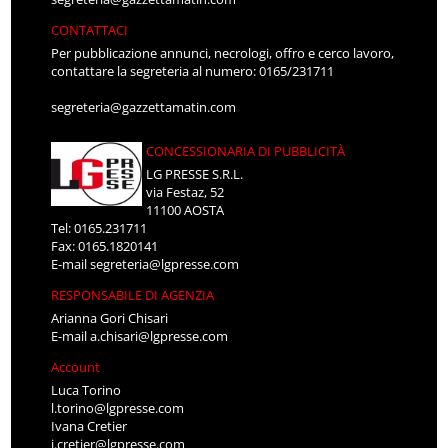
CONTATTACI
Per pubblicazione annunci, necrologi, offro e cerco lavoro,
contattare la segreteria al numero: 0165/231711
segreteria@gazzettamatin.com
CONCESSIONARIA DI PUBBLICITÀ
LG PRESSE S.R.L.
via Festaz, 52
11100 AOSTA
Tel: 0165.231711
Fax: 0165.1820141
E-mail
segreteria@lgpresse.com
RESPONSABILE DI AGENZIA
Arianna Gori Chisari
E-mail
a.chisari@lgpresse.com
Account
Luca Torino
l.torino@lgpresse.com
Ivana Cretier
i.cretier@lgpresse.com