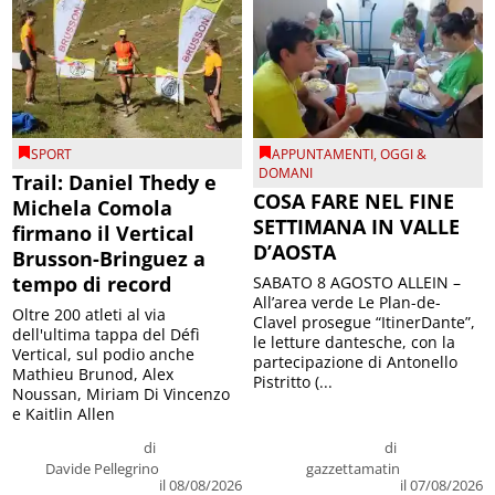
SPORT
APPUNTAMENTI
,
OGGI &
DOMANI
Trail: Daniel Thedy e
COSA FARE NEL FINE
Michela Comola
SETTIMANA IN VALLE
firmano il Vertical
D’AOSTA
Brusson-Bringuez a
tempo di record
SABATO 8 AGOSTO ALLEIN –
All’area verde Le Plan-de-
Oltre 200 atleti al via
Clavel prosegue “ItinerDante”,
dell'ultima tappa del Défì
le letture dantesche, con la
Vertical, sul podio anche
partecipazione di Antonello
Mathieu Brunod, Alex
Pistritto (...
Noussan, Miriam Di Vincenzo
e Kaitlin Allen
di
di
Davide Pellegrino
gazzettamatin
il 08/08/2026
il 07/08/2026