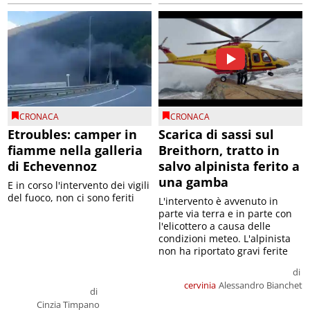
CRONACA
CRONACA
Etroubles: camper in
Scarica di sassi sul
fiamme nella galleria
Breithorn, tratto in
di Echevennoz
salvo alpinista ferito a
una gamba
E in corso l'intervento dei vigili
del fuoco, non ci sono feriti
L'intervento è avvenuto in
parte via terra e in parte con
l'elicottero a causa delle
condizioni meteo. L'alpinista
non ha riportato gravi ferite
di
cervinia
Alessandro Bianchet
di
Cinzia Timpano